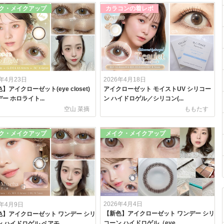
ク・メイクアップ
カラコンの着レポ
6年4月23日
2026年4月18日
】アイクローゼット(eye closet)
アイクローゼット モイストUV シリコー
ー ホロライト...
ン ハイドロゲル／シリコン(...
空山 菜摘
ももたす
ク・メイクアップ
メイク・メイクアップ
2026年4月4日
6年4月9日
【新色】アイクローゼット ワンデー シリ
色】アイクローゼット ワンデー シリ
コーン ハイドロゲル（eye...
 ハイドロゲル ペアモ...