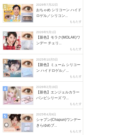
2026年7月22日
1
おちゃめ シリコーン ハイド
ロゲル／シリコン...
ももたす
2026年5月1日
2
【新色】モラク(MOLAK)ワ
ンデー チェリ...
ももたす
2025年10月5日
3
【新色】ミューム シリコー
ン ハイドロゲル／...
ももたす
2026年2月19日
4
【新色】エンジェルカラー
バンビシリーズ ワ...
ももたす
2025年4月9日
5
シャプン(Chapun)ワンデー
きらゆめブ...
ももたす