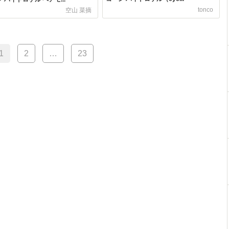
tonco
空山 菜摘
1
2
…
23