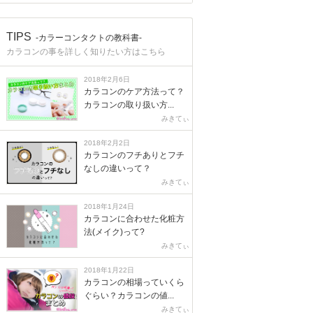
TIPS
-カラーコンタクトの教科書-
カラコンの事を詳しく知りたい方はこちら
2018年2月6日
カラコンのケア方法って？
カラコンの取り扱い方...
みきてぃ
2018年2月2日
カラコンのフチありとフチ
なしの違いって？
みきてぃ
2018年1月24日
カラコンに合わせた化粧方
法(メイク)って?
みきてぃ
2018年1月22日
カラコンの相場っていくら
ぐらい？カラコンの値...
みきてぃ