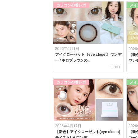
カラコンの着レポ
メイ
2026年5月1日
202
アイクローゼット（eye closet）ワンデ
【新色
ー / ホロブラウンの...
ワンデ
tonco
カラコンの着レポ
メイ
2026年4月17日
202
【新色】アイクローゼット(eye closet)
【新
モイストUV ワンデ...
コーン