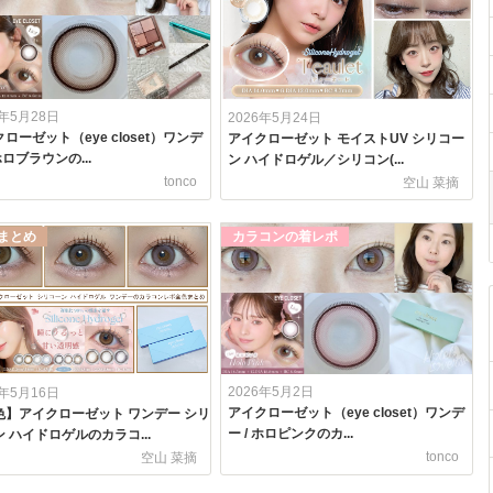
6年5月28日
2026年5月24日
ローゼット（eye closet）ワンデ
アイクローゼット モイストUV シリコー
 ホロブラウンの...
ン ハイドロゲル／シリコン(...
tonco
空山 菜摘
まとめ
カラコンの着レポ
2026年5月2日
6年5月16日
アイクローゼット（eye closet）ワンデ
色】アイクローゼット ワンデー シリ
ー / ホロピンクのカ...
 ハイドロゲルのカラコ...
tonco
空山 菜摘