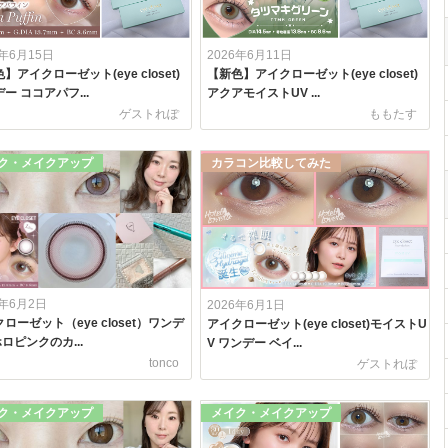
6年6月15日
2026年6月11日
】アイクローゼット(eye closet)
【新色】アイクローゼット(eye closet)
ー ココアパフ...
アクアモイストUV ...
ゲストれぽ
ももたす
ク・メイクアップ
カラコン比較してみた
6年6月2日
2026年6月1日
ローゼット（eye closet）ワンデ
アイクローゼット(eye closet)モイストU
 ホロピンクのカ...
V ワンデー ベイ...
tonco
ゲストれぽ
ク・メイクアップ
メイク・メイクアップ