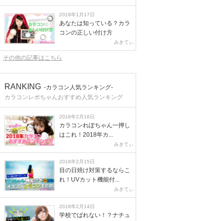
2018年1月17日
あなたは知っている？カラ
コンの正しい付け方
みきてぃ
その他の記事はこちら
RANKING
-カラコン人気ランキング-
カラコンレポちゃんおすすめ人気ランキング
2018年2月16日
カラコンれぽちゃん一押し
はこれ！2018年カ...
みきてぃ
2018年2月15日
目の日焼け対策するならこ
れ！UVカット機能付...
みきてぃ
2018年2月14日
学校でばれない！？ナチュ