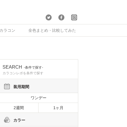
×カラコン
全色まとめ・比較してみた
SEARCH
-条件で探す-
カラコンレポを条件で探す
装用期間
ワンデー
2週間
1ヶ月
カラー