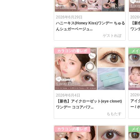
2026年6月29日
202
ハニーキス(Honey Kiss)ワンデー ちゅる
【新色
んシュガーベージュ...
ワンデ
ゲストれぽ
カラコンの着レポ
メイ
202
2026年6月4日
アイク
【新色】アイクローゼット(eye closet)
ー /
ワンデー ココアパフ...
ももたす
カラコンの着レポ
メイ