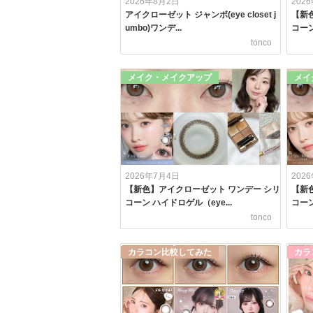
2026年8月2日
202
アイクローゼット ジャンボ(eye closet j
【新
umbo)ワンデ...
コーン
tonco
メイク・メイクアップ
メイ
2026年7月4日
202
【新色】アイクローゼット ワンデー シリ
【新
コーン ハイドロゲル（eye...
コーン
tonco
カラコン比較してみた
カラ