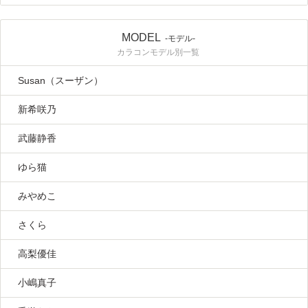
MODEL
-モデル-
カラコンモデル別一覧
Susan（スーザン）
新希咲乃
武藤静香
ゆら猫
みやめこ
さくら
高梨優佳
小嶋真子