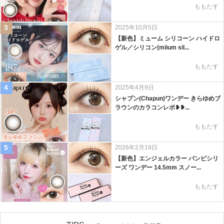
ももたす
3
2025年10月5日
【新色】ミューム シリコーン ハイドロ
ゲル／シリコン(miium sil...
ももたす
4
2025年4月9日
シャプン(Chapun)ワンデー きらゆめブ
ラウンのカラコンレポ❥❥...
ももたす
5
2026年2月19日
【新色】エンジェルカラー バンビシリ
ーズ ワンデー 14.5mm スノー...
ももたす