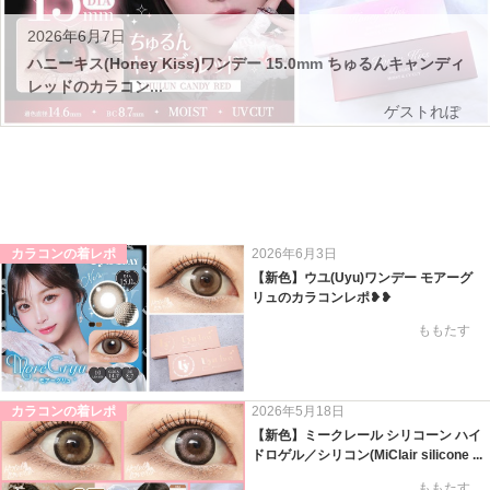
2026年6月7日
ハニーキス(Honey Kiss)ワンデー 15.0mm ちゅるんキャンディ
レッドのカラコン...
ゲストれぽ
カラコンの着レポ
2026年6月3日
【新色】ウユ(Uyu)ワンデー モアーグ
リュのカラコンレポ❥❥
ももたす
カラコンの着レポ
2026年5月18日
【新色】ミークレール シリコーン ハイ
ドロゲル／シリコン(MiClair silicone ...
ももたす