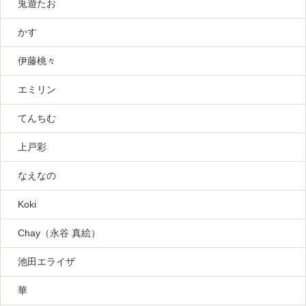
兎遊たお
かす
伊藤桃々
エミリン
てんちむ
上戸彩
なえなの
Koki
Chay（永谷 真絵）
池田エライザ
華