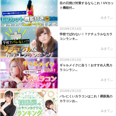
目の日焼け対策するならこれ！UVカッ
ト機能付...
みきてぃ
2018年2月14日
学校でばれない！？ナチュラルなカラ
コンランキ...
みきてぃ
2018年2月13日
ギャルメイクに合う！おすすめ人気カ
ラコンラン...
みきてぃ
2018年2月13日
バレにくいカラコンはこれ！裸眼風の
カラコンお...
みきてぃ