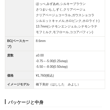
ほっぺ,みずあめ,シルキーブラウン
さつまいも,しずく,クリアベージュ
クリアベージュコーラル,ガウスショコラ
シルエットキャメル,ホロピンク,ホロライト)
13.7mm(シナモンエンジェル,シナモンラテ
モフミルク,モフロール,ココアパフィン)
BC(ベースカー
8.6mm
ブ)
度数
±0.00
-0.75～-5.00(0.25step)
-5.50～-8.00(0.50step)
価格
¥1,760(税込)
イメージモデル
橋下美好（はしした みよし）
パッケージと中身