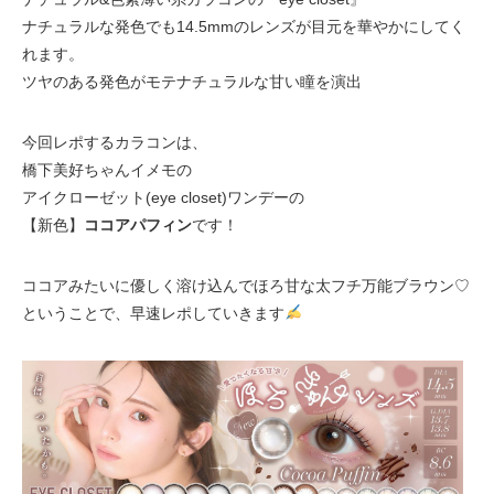
ナチュラルな発色でも14.5mmのレンズが目元を華やかにしてく
れます。
ツヤのある発色がモテナチュラルな甘い瞳を演出
今回レポするカラコンは、
橋下美好ちゃんイメモの
アイクローゼット(eye closet)ワンデーの
【新色】
ココアパフィン
です！
ココアみたいに優しく溶け込んでほろ甘な太フチ万能ブラウン♡
ということで、早速レポしていきます