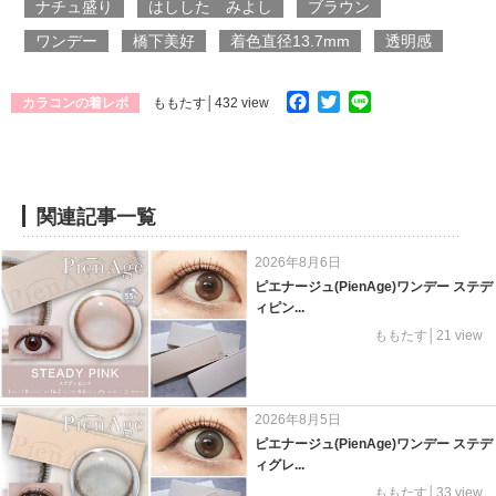
ナチュ盛り
はしした みよし
ブラウン
ワンデー
橋下美好
着色直径13.7mm
透明感
Facebook
Twitter
Line
カラコンの着レポ
ももたす
│432 view
関連記事一覧
2026年8月6日
ピエナージュ(PienAge)ワンデー ステデ
ィピン...
ももたす│21 view
2026年8月5日
ピエナージュ(PienAge)ワンデー ステデ
ィグレ...
ももたす│33 view