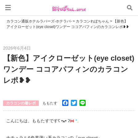
カラコン通販ホテルラバーズ-ホテラバ-
>
カラコンれぽちゃん
>
【新色】
アイクローゼット(eye closet)ワンデー ココアパフィンのカラコンレポ❥❥
2026年6月4日
【新色】アイクローゼット(eye closet)
ワンデー ココアパフィンのカラコン
レポ❥❥
Facebook
Twitter
Line
カラコンの着レポ
ももたす
こんにちは、ももたすですʕ •ﻌ• ʔ
⋈
*
。
ナチュラル&色素薄い系カラコンの『eye closet』