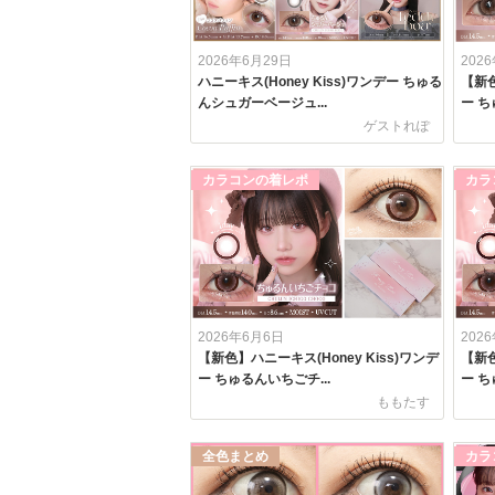
2026年6月29日
202
ハニーキス(Honey Kiss)ワンデー ちゅる
【新色
んシュガーベージュ...
ー ち
ゲストれぽ
カラコンの着レポ
カラ
2026年6月6日
202
【新色】ハニーキス(Honey Kiss)ワンデ
【新色
ー ちゅるんいちごチ...
ー ち
ももたす
全色まとめ
カラ