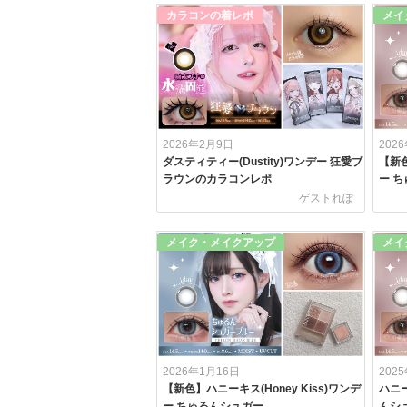
カラコンの着レポ
メイ
2026年2月9日
202
ダスティティー(Dustity)ワンデー 狂愛ブ
【新色
ラウンのカラコンレポ
ー ち
ゲストれぽ
メイク・メイクアップ
メイ
2026年1月16日
202
【新色】ハニーキス(Honey Kiss)ワンデ
ハニー
ー ちゅるんシュガー...
んシュ