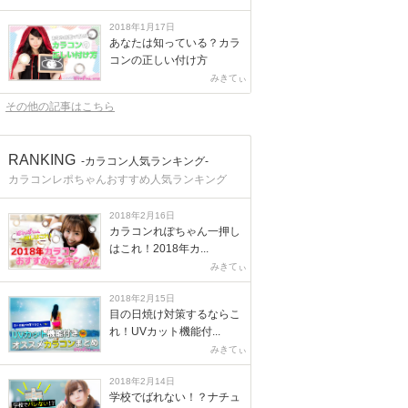
2018年1月17日
あなたは知っている？カラ
コンの正しい付け方
みきてぃ
その他の記事はこちら
RANKING
-カラコン人気ランキング-
カラコンレポちゃんおすすめ人気ランキング
2018年2月16日
カラコンれぽちゃん一押し
はこれ！2018年カ...
みきてぃ
2018年2月15日
目の日焼け対策するならこ
れ！UVカット機能付...
みきてぃ
2018年2月14日
学校でばれない！？ナチュ