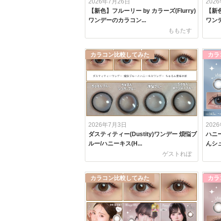
2026年7月26日
202
【新色】フルーリー by カラーズ(Flurry)
【新色
ワンデーのカラコン...
ワンデー
ももたす
カラコン比較してみた
カラ
2026年7月3日
202
ダスティティー(Dustity)ワンデー 煩悩ブ
ハニー
ルー/ハニーキス(H...
んシュ
ゲストれぽ
カラコン比較してみた
カラ