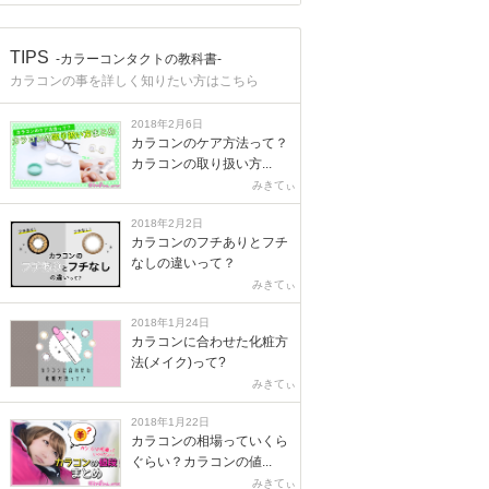
TIPS
-カラーコンタクトの教科書-
カラコンの事を詳しく知りたい方はこちら
2018年2月6日
カラコンのケア方法って？
カラコンの取り扱い方...
みきてぃ
2018年2月2日
カラコンのフチありとフチ
なしの違いって？
みきてぃ
2018年1月24日
カラコンに合わせた化粧方
法(メイク)って?
みきてぃ
2018年1月22日
カラコンの相場っていくら
ぐらい？カラコンの値...
みきてぃ