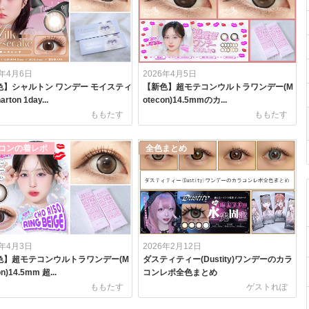
6年4月6日
2026年4月5日
色】シャルトン ワンデー モイスティ
【新色】超モテコンウルトラワンデー(M
rton 1day...
otecon)14.5mmのカ...
ももたす
ももたす
コンの着レポ
全色まとめ
6年4月3日
2026年2月12日
色】超モテコンウルトラワンデー(M
ダスティティー(Dustity)ワンデーのカラ
on)14.5mm 超...
コンレポ全色まとめ
ももたす
ゲストれぽ