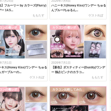
6年7月25日
2026年7月4日
】フルーリー by カラーズ(Flurry)
ハニーキス(Honey Kiss)ワンデー ちゅる
 14.5...
んブルー/ちゅるん...
ももたす
ゲストれぽ
コンの着レポ
カラコンの着レポ
6年7月1日
2026年7月1日
キス(Honey Kiss)ワンデー ちゅる
【新色】ダスティティー(Dustity)ワンデ
ガーブルーの...
ー 独占ピンクのカラコ...
ゲストれぽ
ももたす
コンの着レポ
カラコン比較してみた