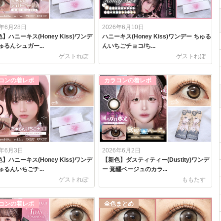
6年6月28日
2026年6月10日
】ハニーキス(Honey Kiss)ワンデ
ハニーキス(Honey Kiss)ワンデー ちゅる
ゅるんシュガー...
んいちごチョコ/ち...
ゲストれぽ
ゲストれぽ
コンの着レポ
カラコンの着レポ
6年6月3日
2026年6月2日
】ハニーキス(Honey Kiss)ワンデ
【新色】ダスティティー(Dustity)ワンデ
ゅるんいちごチ...
ー 覚醒ベージュのカラ...
ゲストれぽ
ももたす
コンの着レポ
全色まとめ