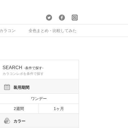
×カラコン
全色まとめ・比較してみた
SEARCH
-条件で探す-
カラコンレポを条件で探す
装用期間
ワンデー
2週間
1ヶ月
カラー