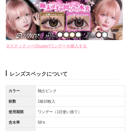
ダスティティー(Dustity)ワンデーを購入する
レンズスペックについて
カラー
独占ピンク
枚数
1箱10枚入
使用期限
ワンデー（1日使い捨て）
含水率
58％