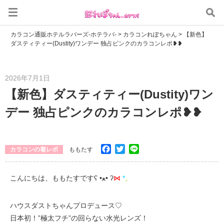
カラコン通販ホテルラバーズ-ホテラバ-
>
カラコンれぽちゃん
>
【新色】
ダスティティー(Dustity)ワンデー 独占ピンクのカラコンレポ❥❥
2026年7月1日
【新色】ダスティティー(Dustity)ワン
デー 独占ピンクのカラコンレポ❥❥
Facebook
Twitter
Line
カラコンの着レポ
ももたす
こんにちは、ももたすですʕ •ﻌ• ʔ
⋈
*
。
ハウスダストちゃんプロデュース♡
日本初！”極太フチ”の回らない水光レンズ！