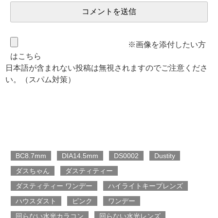
※画像を添付したい方
はこちら
日本語が含まれない投稿は無視されますのでご注意くださ
い。（スパム対策）
BC8.7mm
DIA14.5mm
DS0002
Dustity
ダスちゃん
ダスティティー
ダスティティー ワンデー
ハイライトキープレンズ
ハウスダスト
ピンク
ワンデー
回らない水光カラコン
回らない水光レンズ