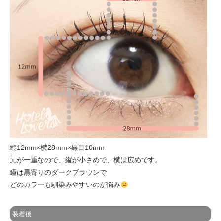
縦12mm×横28mm×黒目10mm
元が一重なので、縦が小さめで、横は広めです。
瞳は黒寄りのダークブラウンで
どのカラーも馴染みやすいのが悩み
装着後