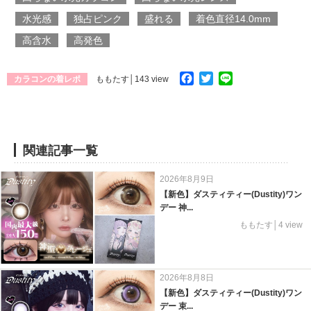
水光感
独占ピンク
盛れる
着色直径14.0mm
高含水
高発色
Facebook
Twitter
Line
カラコンの着レポ
ももたす
│143 view
関連記事一覧
2026年8月9日
【新色】ダスティティー(Dustity)ワン
デー 神...
ももたす│4 view
2026年8月8日
【新色】ダスティティー(Dustity)ワン
デー 束...