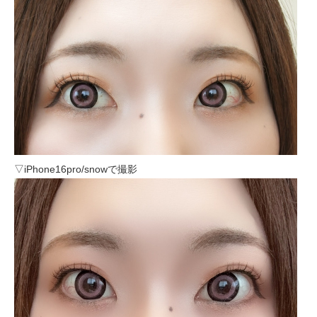
▽iPhone16pro/snowで撮影