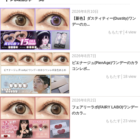
2026年8月10日
【新色】ダスティティー(Dustity)ワン
デーのカ...
ももたす│4 view
2026年8月7日
ピエナージュ(PienAge)ワンデーのカラ
コンレポ...
ももたす│18 view
2026年8月2日
フェアリーラボ(FAIRY LABO)ワンデー
のカラ...
ももたす│23 view