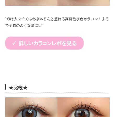
“透け太フチでふわきゅるんと盛れる高発色水色カラコン！まる
で子猫のような瞳に♡”
★比較★