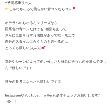
ෆ透明感重視の人
しゅわちゅるで柔らかい青コンならコレ
ホテラバのちゅるんシリーズなら
同系色の青コンだけでも3種類もあって
さらに全部それぞれ個性があって唯一無二で
自分のスタイルに合うものを選べるのは
とっても嬉しい(꜆›̥̥̥ ⩊ ‹꜀)
気分やシーンによって使い分けたり好みに合うものを選んで楽し
んでほしいです♪
誰かの参考になったら嬉しいです
InstagramやYouTube、Twitterも是非チェックお願いしますﾉ
܀ᐧ༚̮ᐧ܀ヾ