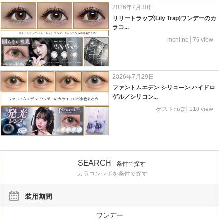
2026年7月30日
リリートラップ(Lily Trap)ワンデーのカ
ラコ...
moni.ne│76 view
2026年7月29日
ファントムエデン シリコーン ハイドロ
ゲル／シリコン...
ゲストれぽ│110 view
SEARCH
-条件で探す-
カラコンレポを条件で探す
装用期間
ワンデー