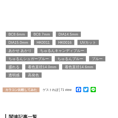
BC8.6mm
BC8.7mm
DIA14.5mm
DIA15.0mm
HK0011
HK0016
UVカット
あかせ あかり
ちゅるんキャンディブルー
ちゅるんシュガーブルー
ちゅるんブルー
ブルー
盛れる
着色直径14.0mm
着色直径14.6mm
透明感
高発色
Facebook
Twitter
Line
カラコン比較してみた
ゲストれぽ
│71 view
関連記事一覧