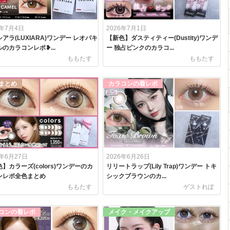
6年7月4日
2026年7月1日
アラ(LUXIARA)ワンデー レオパキ
【新色】ダスティティー(Dustity)ワンデ
のカラコンレポ❥...
ー 独占ピンクのカラコ...
ももたす
ももたす
まとめ
カラコンの着レポ
6年6月27日
2026年6月26日
】カラーズ(colors)ワンデーのカ
リリートラップ(Lily Trap)ワンデー トキ
ンレポ全色まとめ
シックブラウンのカ...
ももたす
ゲストれぽ
コンの着レポ
メイク・メイクアップ