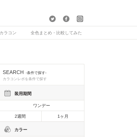
×カラコン
全色まとめ・比較してみた
SEARCH
-条件で探す-
カラコンレポを条件で探す
装用期間
ワンデー
2週間
1ヶ月
カラー