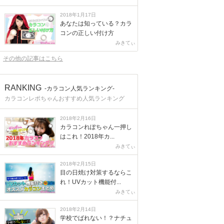
2018年1月17日
あなたは知っている？カラ
コンの正しい付け方
みきてぃ
その他の記事はこちら
RANKING
-カラコン人気ランキング-
カラコンレポちゃんおすすめ人気ランキング
2018年2月16日
カラコンれぽちゃん一押し
はこれ！2018年カ...
みきてぃ
2018年2月15日
目の日焼け対策するならこ
れ！UVカット機能付...
みきてぃ
2018年2月14日
学校でばれない！？ナチュ