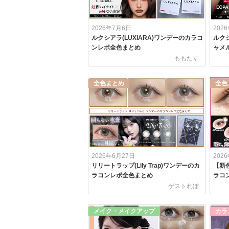
2026年7月6日
202
ルクシアラ(LUXIARA)ワンデーのカラコ
ルクシ
ンレポ全色まとめ
ャメル
ももたす
全色まとめ
全色
2026年6月27日
202
リリートラップ(Lily Trap)ワンデーのカ
【新色
ラコンレポ全色まとめ
ラコ
ゲストれぽ
メイク・メイクアップ
カラ