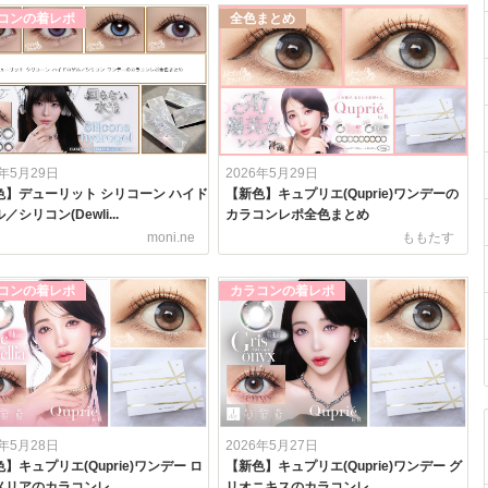
コンの着レポ
全色まとめ
6年5月29日
2026年5月29日
色】デューリット シリコーン ハイド
【新色】キュプリエ(Quprie)ワンデーの
／シリコン(Dewli...
カラコンレポ全色まとめ
moni.ne
ももたす
コンの着レポ
カラコンの着レポ
6年5月28日
2026年5月27日
】キュプリエ(Quprie)ワンデー ロ
【新色】キュプリエ(Quprie)ワンデー グ
リアのカラコンレ...
リオニキスのカラコンレ...