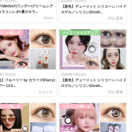
6年7月29日
2026年7月28日
(WANAF)ワンデー/グリームシア
【新色】デューリット シリコーン ハイド
ラコンレポ×夏のキラ...
ロゲル／シリコン(Dewli...
tonco
空山 菜摘
コンの着レポ
メイク・メイクアップ
6年7月25日
2026年7月13日
】フルーリー by カラーズ(Flurry)
【新色】デューリット シリコーン ハイド
 14.5...
ロゲル／シリコン(Dewli...
ももたす
空山 菜摘
コンの着レポ
カラコンの着レポ