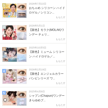
2026年7月22日
1
おちゃめ シリコーン ハイド
ロゲル／シリコン...
ももたす
2026年5月1日
2
【新色】モラク(MOLAK)ワ
ンデー チェリ...
ももたす
2025年10月5日
3
【新色】ミューム シリコー
ン ハイドロゲル／...
ももたす
2026年2月19日
4
【新色】エンジェルカラー
バンビシリーズ ワ...
ももたす
2025年4月9日
5
シャプン(Chapun)ワンデー
きらゆめブ...
ももたす