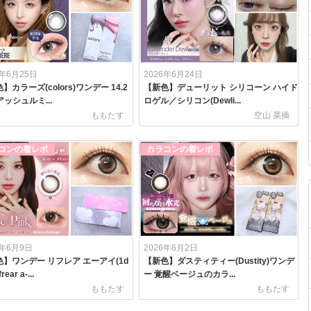
6年6月25日
2026年6月24日
】カラーズ(colors)ワンデー 14.2
【新色】デューリット シリコーン ハイド
アッシュルミ...
ロゲル／シリコン(Dewli...
ももたす
空山 菜摘
コンの着レポ
カラコンの着レポ
6年6月9日
2026年6月2日
】ワンデー リフレア エーアイ(1d
【新色】ダスティティー(Dustity)ワンデ
rear a-...
ー 覚醒ベージュのカラ...
ももたす
ももたす