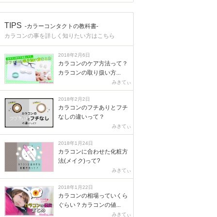
TIPS
-カラーコンタクトの教科書-
カラコンの事を詳しく知りたい方はこちら
2018年2月6日
カラコンのケア方法って？
カラコンの取り扱い方...
みきてぃ
2018年2月2日
カラコンのフチありとフチ
なしの違いって？
みきてぃ
2018年1月24日
カラコンに合わせた化粧方
法(メイク)って?
みきてぃ
2018年1月22日
カラコンの相場っていくら
ぐらい？カラコンの値...
みきてぃ