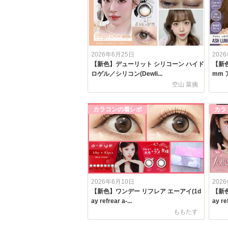
2026年6月25日
202
【新色】デューリット シリコーン ハイド
【新色
ロゲル／シリコン(Dewli...
mm 
空山 菜摘
カラコンの着レポ
カラ
2026年6月10日
202
【新色】ワンデー リフレア エーアイ(1d
【新色
ay refrear a-...
ay ref
ももたす