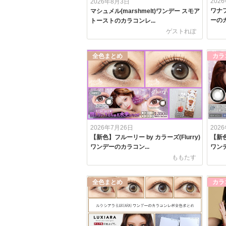
202
2026年8月3日
ワナフ
マシュメル(marshmelt)ワンデー スモア
ーのカ
トーストのカラコンレ...
ゲストれぽ
全色まとめ
カラ
2026年7月26日
202
【新色】フルーリー by カラーズ(Flurry)
【新色
ワンデーのカラコン...
ワンデー
ももたす
全色まとめ
カラ