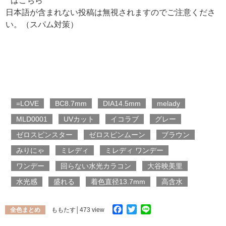
はこちら
日本語が含まれない投稿は無視されますのでご注意くださ
い。（スパム対策）
=LOVE
BC8.7mm
DIA14.5mm
melady
MLD0001
UVカット
イコラブ
グレー
ゼロスピンスター
ゼロスピンムーン
ブラウン
みりにゃ
ミレディ
ミレディ ワンデー
ワンデー
回らない水光カラコン
大谷映美里
水光感
盛れる
着色直径13.7mm
高含水
Facebook
Twitter
Line
全色まとめ
ももたす
│473 view