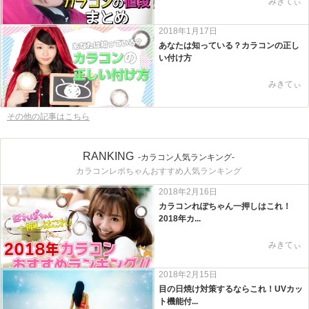
みきてぃ
2018年1月17日
あなたは知っている？カラコンの正し
い付け方
みきてぃ
その他の記事はこちら
RANKING
-カラコン人気ランキング-
カラコンレポちゃんおすすめ人気ランキング
2018年2月16日
カラコンれぽちゃん一押しはこれ！
2018年カ...
みきてぃ
2018年2月15日
目の日焼け対策するならこれ！UVカッ
ト機能付...