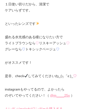
１日使い切りだから、清潔で
ケアいらずです。
といったレンズです
盛れる水光感のある瞳になりたい方で
ライトブラウンなら
♡
リスキーアッシュ
♡
グレーなら
♡
トキシックベージュ
♡
がオススメです！
是非、check
してみてくださいね_(┐「ε:)_
♡
instagramもやってるので、よかったら
のぞいてやってください！（
@m____25x
）
ミレディ(melady)ワンデーを購入する