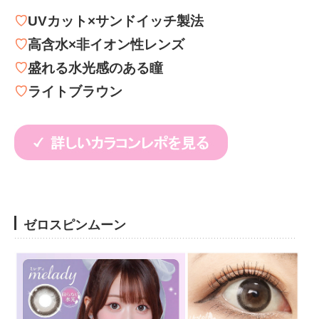
♡
UVカット×サンドイッチ製法
♡
高含水×非イオン性レンズ
♡
盛れる水光感のある瞳
♡
ライトブラウン
ゼロスピンムーン