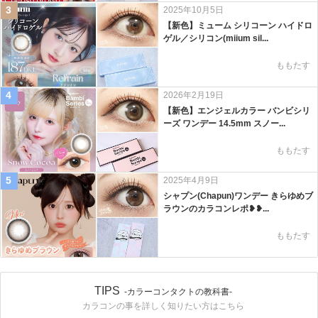
3
2025年10月5日
【新色】ミューム シリコーン ハイドロ
ゲル／シリコン(miium sil...
ももたす
4
2026年2月19日
【新色】エンジェルカラー バンビシリ
ーズ ワンデー 14.5mm スノー...
ももたす
5
2025年4月9日
シャプン(Chapun)ワンデー きらゆめブ
ラウンのカラコンレポ❥❥...
ももたす
TIPS
-カラーコンタクトの教科書-
カラコンの事を詳しく知りたい方はこちら