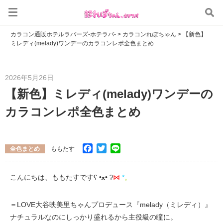
カラコン通販ホテルラバーズ-ホテラバ-
>
カラコンれぽちゃん
>
【新色】
ミレディ(melady)ワンデーのカラコンレポ全色まとめ
2026年5月26日
【新色】ミレディ(melady)ワンデーの
カラコンレポ全色まとめ
Facebook
Twitter
Line
全色まとめ
ももたす
こんにちは、ももたすですʕ •ﻌ• ʔ
⋈
*
。
＝LOVE大谷映美里ちゃんプロデュース『melady（ミレディ）』
ナチュラルなのにしっかり盛れるから主役級の瞳に。