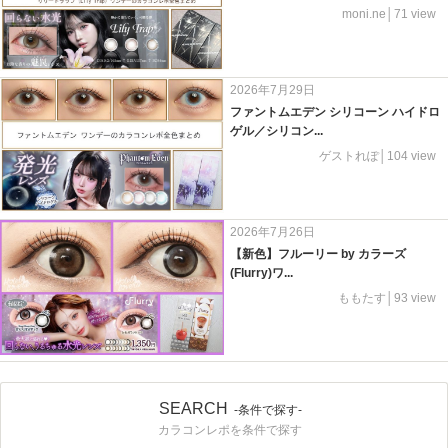
moni.ne│71 view
2026年7月29日
ファントムエデン シリコーン ハイドロ
ゲル／シリコン...
ゲストれぽ│104 view
2026年7月26日
【新色】フルーリー by カラーズ
(Flurry)ワ...
ももたす│93 view
SEARCH
-条件で探す-
カラコンレポを条件で探す