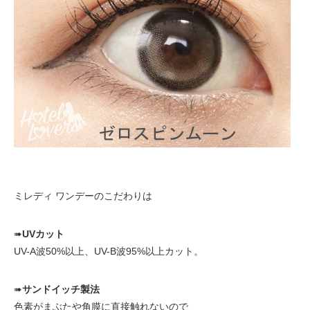
ミレディ ワンデーのこだわりは
➠
UVカット
UV-A波50%以上、UV-B波95%以上カット。
➠
サンドイッチ製法
色素がまぶたや角膜に直接触れないので