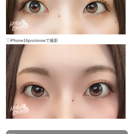
▽iPhone16pro/snowで撮影