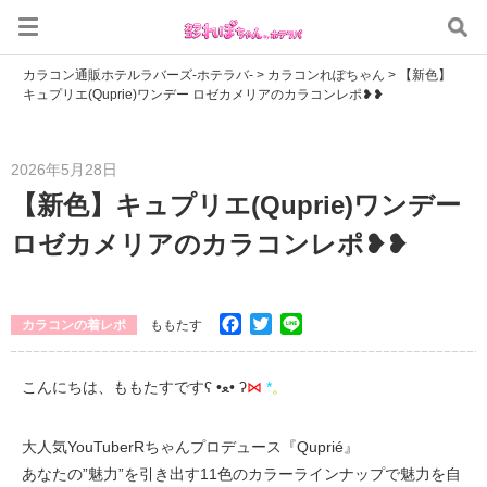
カラコン通販ホテルラバーズ-ホテラバ-
>
カラコンれぽちゃん
>
【新色】
キュプリエ(Quprie)ワンデー ロゼカメリアのカラコンレポ❥❥
2026年5月28日
【新色】キュプリエ(Quprie)ワンデー
ロゼカメリアのカラコンレポ❥❥
Facebook
Twitter
Line
カラコンの着レポ
ももたす
こんにちは、ももたすですʕ •ﻌ• ʔ
⋈
*
。
大人気YouTuberRちゃんプロデュース『Quprié』
あなたの”魅力”を引き出す11色のカラーラインナップで魅力を自