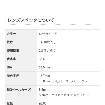
レンズスペックについて
カラー
ロゼカメリア
枚数
1箱10枚入り
使用期限
1日使い捨て
含水率
58％
DIA
14.5mm
着色直径
13.7mm
13.8mm：シピベージュ,ペルルグレー
BC(ベースカーブ)
8.6mm
8.7mm：グリオニキス,ロゼカメリア
度数
±0.00