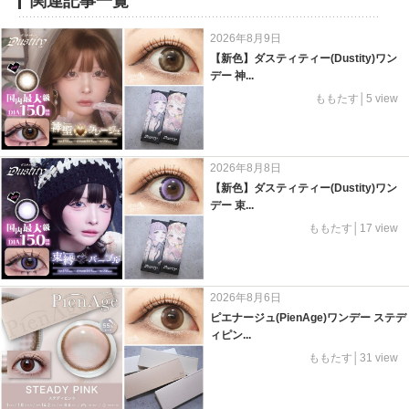
関連記事一覧
2026年8月9日
【新色】ダスティティー(Dustity)ワン
デー 神...
ももたす│5 view
2026年8月8日
【新色】ダスティティー(Dustity)ワン
デー 束...
ももたす│17 view
2026年8月6日
ピエナージュ(PienAge)ワンデー ステデ
ィピン...
ももたす│31 view