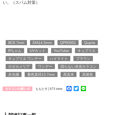
い。（スパム対策）
BC8.7mm
DIA14.5mm
QPR0001
Quprie
Rちゃん
UVカット
YouTuber
キュプリエ
キュプリエ ワンデー
ハイライト
ブラウン
ロゼカメリア
ワンデー
回らない水光カラコン
水光感
着色直径13.7mm
高含水
高発色
Facebook
Twitter
Line
カラコンの着レポ
ももたす
│673 view