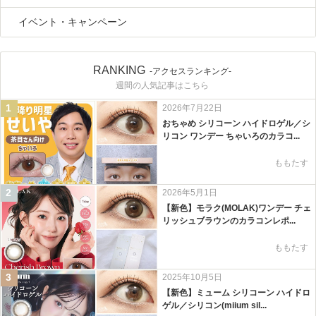
イベント・キャンペーン
RANKING
-アクセスランキング-
週間の人気記事はこちら
1
2026年7月22日
おちゃめ シリコーン ハイドロゲル／シ
リコン ワンデー ちゃいろのカラコ...
ももたす
2
2026年5月1日
【新色】モラク(MOLAK)ワンデー チェ
リッシュブラウンのカラコンレポ...
ももたす
3
2025年10月5日
【新色】ミューム シリコーン ハイドロ
ゲル／シリコン(miium sil...