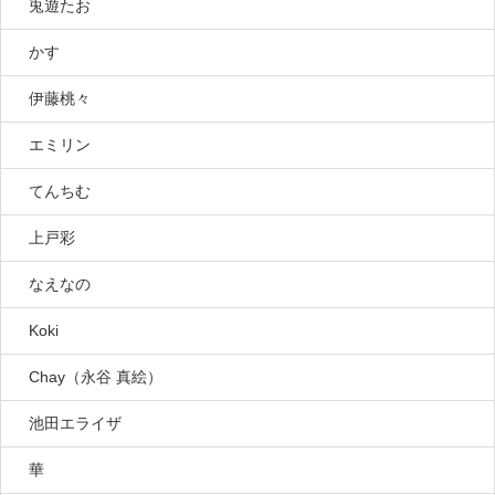
兎遊たお
かす
伊藤桃々
エミリン
てんちむ
上戸彩
なえなの
Koki
Chay（永谷 真絵）
池田エライザ
華