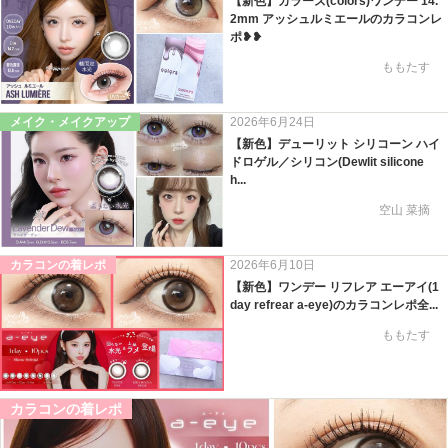
【新色】カラーズ(colors)ワンデー 14.
2mm アッシュルミエールのカラコンレ
ポ❥❥
ももたす
メイク・メイクアップ
2026年6月24日
【新色】デューリット シリコーン ハイ
ドロゲル／シリコン(Dewlit silicone
h...
空山 菜摘
カラコンの着レポ
2026年6月10日
【新色】ワンデー リフレア エーアイ(1
day refrear a-eye)のカラコンレポ全...
ももたす
カラコンの着レポ