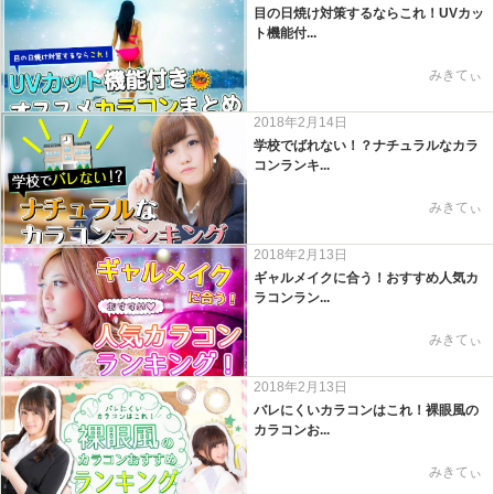
目の日焼け対策するならこれ！UVカッ
ト機能付...
みきてぃ
2018年2月14日
学校でばれない！？ナチュラルなカラ
コンランキ...
みきてぃ
2018年2月13日
ギャルメイクに合う！おすすめ人気カ
ラコンラン...
みきてぃ
2018年2月13日
バレにくいカラコンはこれ！裸眼風の
カラコンお...
みきてぃ