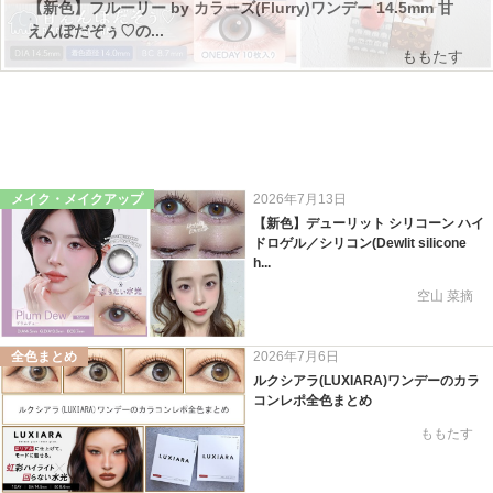
【新色】フルーリー by カラーズ(Flurry)ワンデー 14.5mm 甘
えんぼだぞぅ♡の...
ももたす
メイク・メイクアップ
2026年7月13日
【新色】デューリット シリコーン ハイ
ドロゲル／シリコン(Dewlit silicone
h...
空山 菜摘
全色まとめ
2026年7月6日
ルクシアラ(LUXIARA)ワンデーのカラ
コンレポ全色まとめ
ももたす