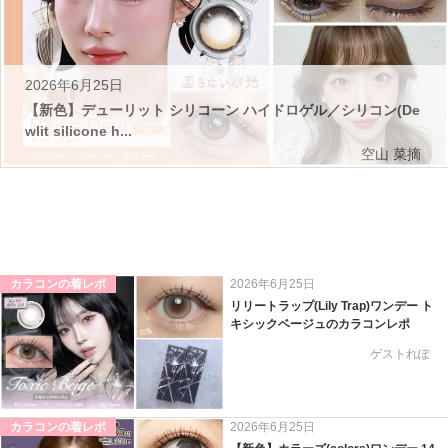
2026年6月25日
【新色】デューリット シリコーン ハイドロゲル／シリコン(De
wlit silicone h...
空山 菜摘
カラコンの着レポ
2026年6月25日
リリートラップ(Lily Trap)ワンデー ト
キシックベージュのカラコンレポ
ゲストれぽ
カラコンの着レポ
2026年6月25日