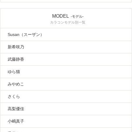
MODEL
-モデル-
カラコンモデル別一覧
Susan（スーザン）
新希咲乃
武藤静香
ゆら猫
みやめこ
さくら
高梨優佳
小嶋真子