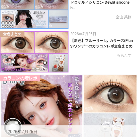
ドロゲル／シリコン(Dewlit silicone
h...
空山 菜摘
全色まとめ
2026年7月26日
【新色】フルーリー by カラーズ(Flurr
y)ワンデーのカラコンレポ全色まとめ
ももたす
カラコンの着レポ
2026年7月25日