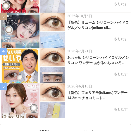
ももたす
3
2025年10月5日
【新色】ミューム シリコーン ハイドロ
ゲル／シリコン(miium sil...
ももたす
4
2026年7月21日
おちゃめ シリコーン ハイドロゲル／シ
リコン ワンデー あかるいちゃいろ...
ももたす
5
2026年6月16日
【新色】フェリアモ(feliamo)ワンデー
14.2mm チョコミスト...
ももたす