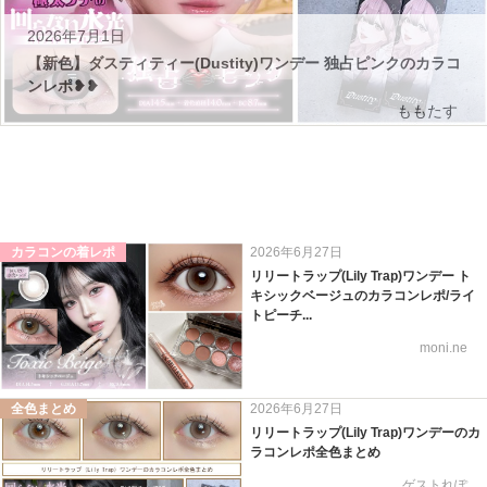
2026年7月1日
【新色】ダスティティー(Dustity)ワンデー 独占ピンクのカラコ
ンレポ❥❥
ももたす
カラコンの着レポ
2026年6月27日
リリートラップ(Lily Trap)ワンデー ト
キシックベージュのカラコンレポ/ライ
トピーチ...
moni.ne
全色まとめ
2026年6月27日
リリートラップ(Lily Trap)ワンデーのカ
ラコンレポ全色まとめ
ゲストれぽ