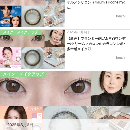
ゲル／シリコン（miium silicone hyd
r...
tonco
メイク・メイクアップ
2025年3月4日
【新色】フランミー(FLANMY)ワンデ
ー/クリームマカロンのカラコンレポ×
多幸感メイク♡
tonco
メイク・メイクアップ
2025年3月2日