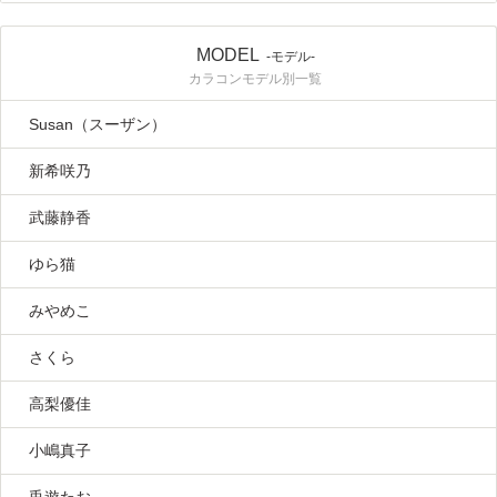
MODEL
-モデル-
カラコンモデル別一覧
Susan（スーザン）
新希咲乃
武藤静香
ゆら猫
みやめこ
さくら
高梨優佳
小嶋真子
兎遊たお