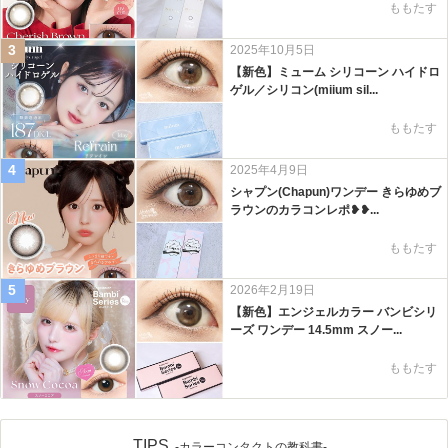
ももたす
3
2025年10月5日
【新色】ミューム シリコーン ハイドロ
ゲル／シリコン(miium sil...
ももたす
4
2025年4月9日
シャプン(Chapun)ワンデー きらゆめブ
ラウンのカラコンレポ❥❥...
ももたす
5
2026年2月19日
【新色】エンジェルカラー バンビシリ
ーズ ワンデー 14.5mm スノー...
ももたす
TIPS
-カラーコンタクトの教科書-