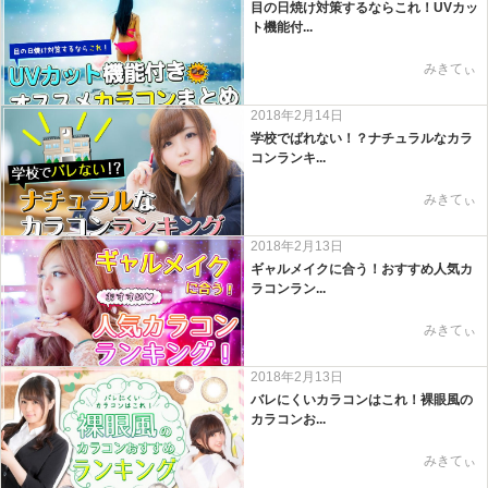
目の日焼け対策するならこれ！UVカッ
ト機能付...
みきてぃ
2018年2月14日
学校でばれない！？ナチュラルなカラ
コンランキ...
みきてぃ
2018年2月13日
ギャルメイクに合う！おすすめ人気カ
ラコンラン...
みきてぃ
2018年2月13日
バレにくいカラコンはこれ！裸眼風の
カラコンお...
みきてぃ