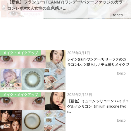
【新色】フランミー(FLANMY)ワンデー/バターファッジのカラ
コンレポ×大人女性の血色感メ...
tonco
メイク・メイクアップ
2025年3月1日
レイン(rain)ワンデー/リリーラテのカ
ラコンレポ×愛らしナチュ盛りメイク♡
tonco
メイク・メイクアップ
2025年2月28日
【新色】ミューム シリコーン ハイドロ
ゲル／シリコン（miium silicone hyd
r...
tonco