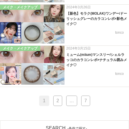
メイク・メイクアップ
2024年3月26日
【新色】モラク(MOLAK)ワンデー/ドー
リッシュグレーのカラコンレポ×影色メ
イク♡
tonco
メイク・メイクアップ
2024年3月15日
ミューム(miium)マンスリー/シェルラ
ッコのカラコンレポ×ナチュラル囲みメ
イク♡
tonco
1
2
…
7
SEARCH
-条件で探す-