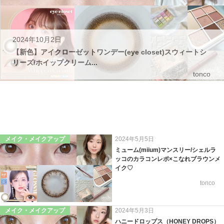
2024年10月2日
【新色】アイクローゼットワンデー(eye closet)スウィートシ
リーズ/ホイップクリーム...
tonco
メイク・メイクアップ
2024年5月5日
ミューム(miium)マンスリー/シェルラ
ッコのカラコンレポ×こなれブラウンメ
イク♡
tonco
メイク・メイクアップ
2024年5月3日
ハニードロップス（HONEY DROPS）