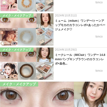
tonco
メイク・メイクアップ
2024年10月31日
ミューム（miium）ワンデー/トーンア
ップモカのカラコンレポ×あったかベー
ジュメイク♡
tonco
メイク・メイクアップ
2024年10月29日
ミークレール（MiClair）ワンデー 14.8
mm/パンプキンブラウンのカラコンレ
ポ×血色...
tonco
メイク・メイクアップ