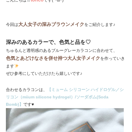
こんにちは☆
です(*･ω･)
大人女子の深みブラウンメイク
今回は
をご紹介します♪
深みのあるカラーで、色気と品を♡
ちゅるんと透明感のあるブルーグレーカラコンに合わせて、
色気とあどけなさを併せ持つ大人女子メイク
を作っていき
ます
ぜひ参考にしていただけたら嬉しいです♪
合わせるカラコンは、
【ミューム シリコーン ハイドロゲル／シ
リコン（miium silicone hydrogel）/ソーダボム(Soda
Bomb)】
です♥