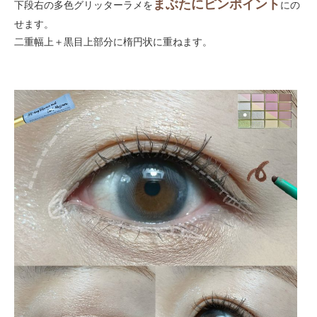
まぶたにピンポイント
下段右の多色グリッターラメを
にの
せます。
二重幅上＋黒目上部分に楕円状に重ねます。