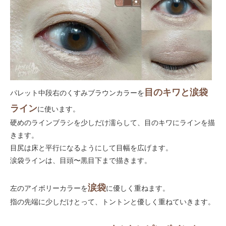
目のキワと涙袋
パレット中段右のくすみブラウンカラーを
ライン
に使います。
硬めのラインブラシを少しだけ濡らして、目のキワにラインを描
きます。
目尻は床と平行になるようにして目幅を広げます。
涙袋ラインは、目頭〜黒目下まで描きます。
涙袋
左のアイボリーカラーを
に優しく重ねます。
指の先端に少しだけとって、トントンと優しく重ねていきます。