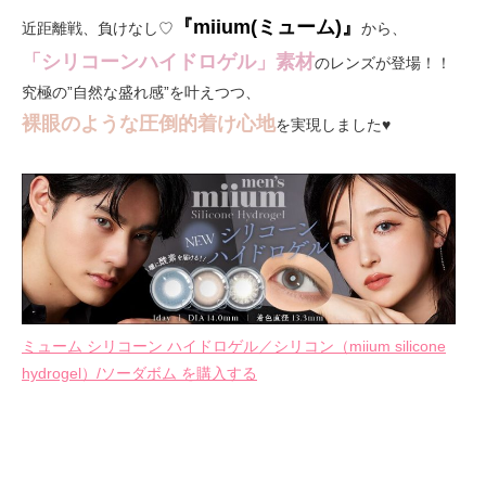
『miium(ミューム)』
近距離戦、負けなし♡
から、
「シリコーンハイドロゲル」素材
のレンズが登場！！
究極の”自然な盛れ感”を叶えつつ、
裸眼のような圧倒的着け心地
を実現しました♥
ミューム シリコーン ハイドロゲル／シリコン（miium silicone
hydrogel）/ソーダボム を購入する