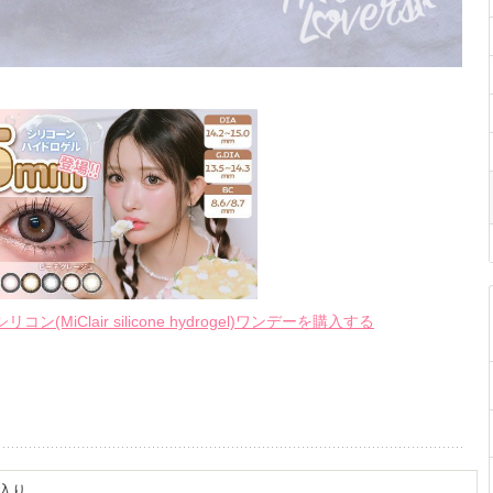
iClair silicone hydrogel)ワンデーを購入する
枚入り