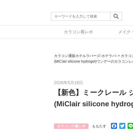
カラコン着レポ
メイク
カラコン通販ホテルラバーズ-ホテラバ-
>
カラコ
(MiClair silicone hydrogel)ワンデーのカラ
2026年5月18日
【新色】ミークレール 
(MiClair silicon
Facebo
Twi
カラコンの着レポ
ももたす