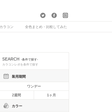
×カラコン
全色まとめ・比較してみた
SEARCH
-条件で探す-
カラコンレポを条件で探す
装用期間
ワンデー
2週間
1ヶ月
カラー