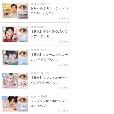
2026年7月22日
1
おちゃめ シリコーン ハイド
ロゲル／シリコン...
ももたす
2026年5月1日
2
【新色】モラク(MOLAK)ワ
ンデー チェリ...
ももたす
2025年10月5日
3
【新色】ミューム シリコー
ン ハイドロゲル／...
ももたす
2026年2月19日
4
【新色】エンジェルカラー
バンビシリーズ ワ...
ももたす
2025年4月9日
5
シャプン(Chapun)ワンデー
きらゆめブ...
ももたす