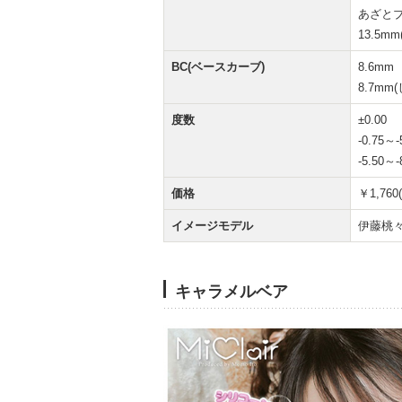
あざとブ
13.5
BC(ベースカーブ)
8.6mm
8.7m
度数
±0.00
-0.75～-
-5.50～-
価格
￥1,760
イメージモデル
伊藤桃
キャラメルベア