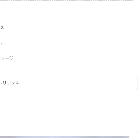
ス
も
カラー♡
シリコンを