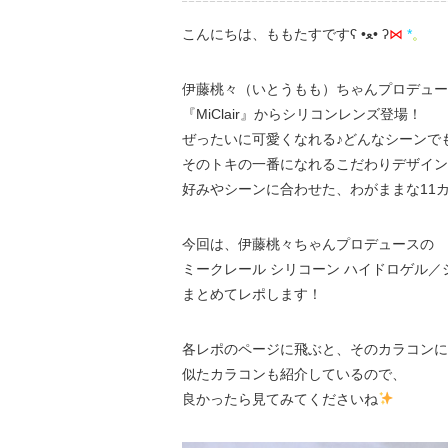
こんにちは、ももたすですʕ •ﻌ• ʔ
⋈
*
。
伊藤桃々（いとうもも）ちゃんプロデュー
『MiClair』からシリコンレンズ登場！
ぜったいに可愛くなれる♪どんなシーンで
そのトキの一番になれるこだわりデザイン
好みやシーンに合わせた、わがままな11
今回は、伊藤桃々ちゃんプロデュースの
ミークレール シリコーン ハイドロゲル／
まとめてレポします！
各レポのページに飛ぶと、そのカラコンに
似たカラコンも紹介しているので、
良かったら見てみてくださいね