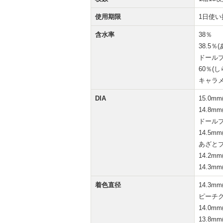
使用期限
1日使い
含水率
38％
38.5％
ドールブ
60％(
キャラメ
DIA
15.0
14.8
ドールブ
14.5
あざとブ
14.2
14.3
着色直径
14.3
ピーチグ
14.0
13.8