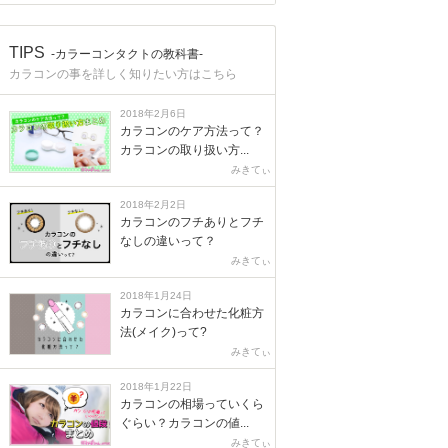
TIPS
-カラーコンタクトの教科書-
カラコンの事を詳しく知りたい方はこちら
2018年2月6日
カラコンのケア方法って？
カラコンの取り扱い方...
みきてぃ
2018年2月2日
カラコンのフチありとフチ
なしの違いって？
みきてぃ
2018年1月24日
カラコンに合わせた化粧方
法(メイク)って?
みきてぃ
2018年1月22日
カラコンの相場っていくら
ぐらい？カラコンの値...
みきてぃ