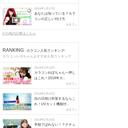
2018年1月17日
あなたは知っている？カラ
コンの正しい付け方
みきてぃ
その他の記事はこちら
RANKING
-カラコン人気ランキング-
カラコンレポちゃんおすすめ人気ランキング
2018年2月16日
カラコンれぽちゃん一押し
はこれ！2018年カ...
みきてぃ
2018年2月15日
目の日焼け対策するならこ
れ！UVカット機能付...
みきてぃ
2018年2月14日
学校でばれない！？ナチュ