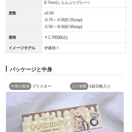
8.7mm(しらんぷりグレー）
度数
±0.00
-0.75～-5.00(0.25step)
-5.50～-8.00(0.50step)
価格
￥1,760(税込)
イメージモデル
伊藤桃々
パッケージと中身
中身の形状
ブリスター
入り枚数
1箱10枚入り