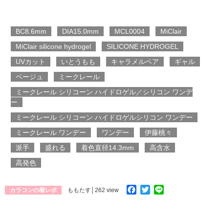
BC8.6mm
DIA15.0mm
MCL0004
MiClair
MiClair silicone hydrogel
SILICONE HYDROGEL
UVカット
いとうもも
キャラメルベア
ギャル
ベージュ
ミークレール
ミークレール シリコーン ハイドロゲル／シリコン ワンデ
ー
ミークレール シリコーン ハイドロゲルシリコン ワンデー
ミークレール ワンデー
ワンデー
伊藤桃々
派手
盛れる
着色直径14.3mm
高含水
高発色
Facebook
Twitter
Line
カラコンの着レポ
ももたす
│262 view