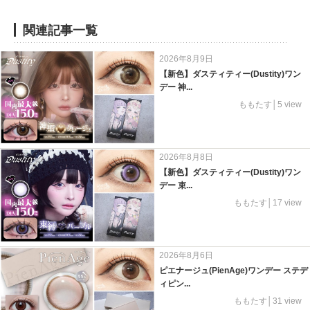
関連記事一覧
2026年8月9日
【新色】ダスティティー(Dustity)ワン
デー 神...
ももたす│5 view
2026年8月8日
【新色】ダスティティー(Dustity)ワン
デー 束...
ももたす│17 view
2026年8月6日
ピエナージュ(PienAge)ワンデー ステデ
ィピン...
ももたす│31 view