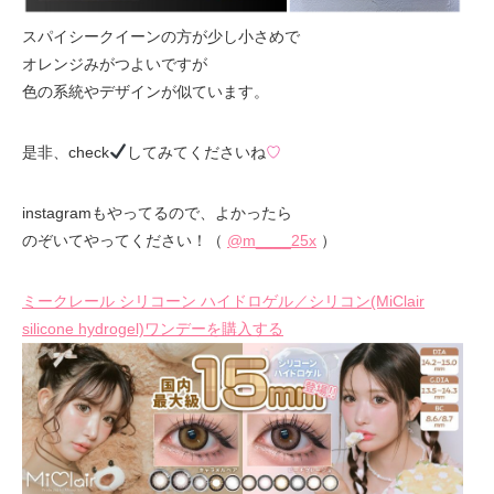
スパイシークイーンの方が少し小さめで
オレンジみがつよいですが
色の系統やデザインが似ています。
是非、check
してみてくださいね
♡
instagramもやってるので、よかったら
のぞいてやってください！（
@m____25x
）
ミークレール シリコーン ハイドロゲル／シリコン(MiClair
silicone hydrogel)ワンデーを購入する