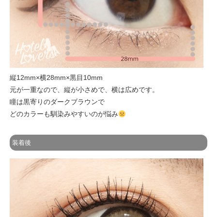
縦12mm×横28mm×黒目10mm
元が一重なので、縦が小さめで、横は広めです。
瞳は黒寄りのダークブラウンで
どのカラーも馴染みやすいのが悩み
装着後