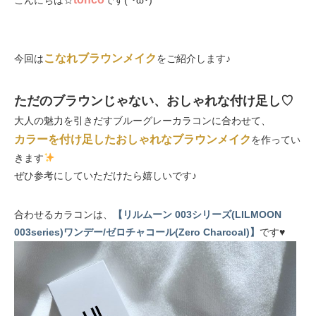
こんにちは☆
です(*･ω･)
こなれブラウンメイク
今回は
をご紹介します♪
ただのブラウンじゃない、おしゃれな付け足し♡
大人の魅力を引きだすブルーグレーカラコンに合わせて、
カラーを付け足したおしゃれなブラウンメイク
を作ってい
きます
ぜひ参考にしていただけたら嬉しいです♪
合わせるカラコンは、
【リルムーン 003シリーズ(LILMOON
003series)ワンデー/ゼロチャコール(Zero Charcoal)】
です♥