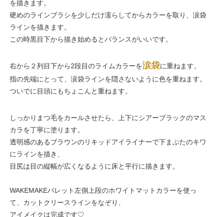
を描きます。
硬めのラインブラシを少しだけ濡らしてからカラーを取り、涙袋
ラインを描きます。
この時黒目下から描き始めるとバランスがいいです。
涙袋
右から２列目下から2段目のライムカラーを
に重ねます。
指の先端にとって、涙袋ラインを隠さないように色を重ねます。
ついでに目頭にもちょこんと重ねます。
しっかりまつ毛をカールさせたら、上下にシアーブラックのマス
カラを丁寧に塗ります。
透明感のあるブラウンのリキッドアイライナーで下まぶたのキワ
にラインを描き、
目尻は目の縦幅が広くなるように床と平行に描きます。
WAKEMAKEパレット左側上段のホワイトマットカラーを使っ
て、カットクリースラインをなぞり、
アイメイクは完成です♡