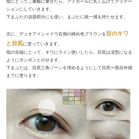
指にとって二重幅に乗せたら、アイホールに丸く広げてグラデー
ションにしていきます。
下まぶたの涙袋部分にも使い、まぶたに統一感を持たせます。
目のキワ
次に、デュオアイシャドウ右側の締め色ブラウンを
と目尻
に塗っていきます。
指の先端にとって、キワにライン使いしたら、目尻は涙型になる
ようにポンポンとのせます。
下まぶたは、目尻三角ゾーンを埋めるようにして目尻〜黒目外側
までに塗ります。