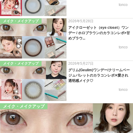
tonco
メイク・メイクアップ
2026年5月28日
アイクローゼット（eye closet）ワン
デー / ホロブラウンのカラコンレポ×甘
めブラウ...
tonco
メイク・メイクアップ
2026年5月27日
グリム(Geulim)ワンデー/クリームベー
ジュパレットのカラコンレポ✕愛され
透明感メイク♡
tonco
メイク・メイクアップ