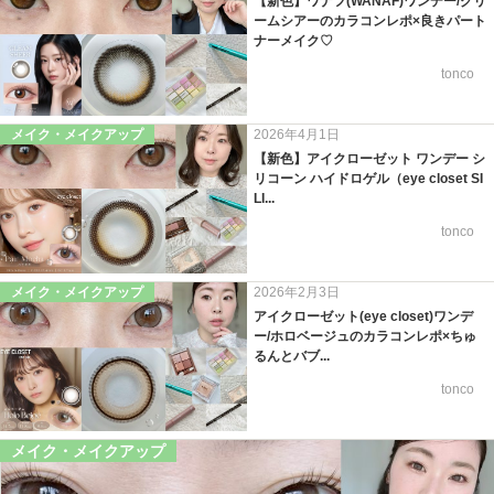
【新色】ワナフ(WANAF)ワンデー/グリ
ームシアーのカラコンレポ×良きパート
ナーメイク♡
tonco
メイク・メイクアップ
2026年4月1日
【新色】アイクローゼット ワンデー シ
リコーン ハイドロゲル（eye closet SI
LI...
tonco
メイク・メイクアップ
2026年2月3日
アイクローゼット(eye closet)ワンデ
ー/ホロベージュのカラコンレポ×ちゅ
るんとバブ...
tonco
メイク・メイクアップ