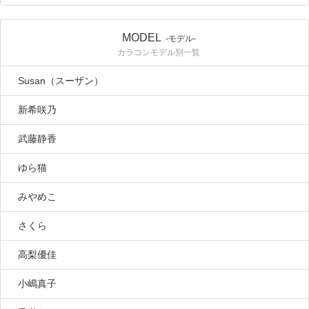
MODEL
-モデル-
カラコンモデル別一覧
Susan（スーザン）
新希咲乃
武藤静香
ゆら猫
みやめこ
さくら
高梨優佳
小嶋真子