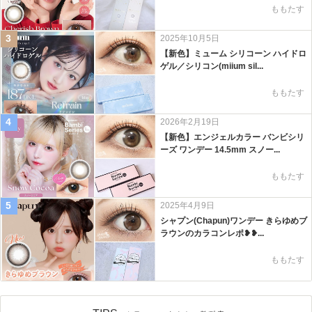
ももたす
3
2025年10月5日
【新色】ミューム シリコーン ハイドロ
ゲル／シリコン(miium sil...
ももたす
4
2026年2月19日
【新色】エンジェルカラー バンビシリ
ーズ ワンデー 14.5mm スノー...
ももたす
5
2025年4月9日
シャプン(Chapun)ワンデー きらゆめブ
ラウンのカラコンレポ❥❥...
ももたす