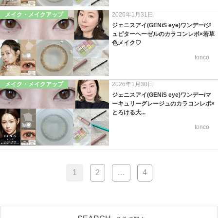
メイク・メイクアップ
2026年1月31日
ジェニスアイ(GENiS eye)ワンデー/ジ
ュピターヘーゼルのカラコンレポ×若草
色メイク♡
tonco
メイク・メイクアップ
2026年1月30日
ジェニスアイ(GENiS eye)ワンデー/マ
ーキュリーグレージュのカラコンレポ×
とろける大...
tonco
1
2
…
4