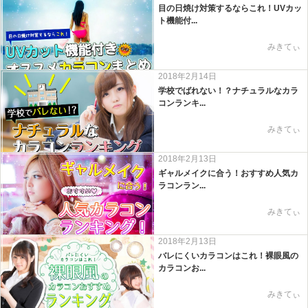
目の日焼け対策するならこれ！UVカッ
ト機能付...
みきてぃ
2018年2月14日
学校でばれない！？ナチュラルなカラ
コンランキ...
みきてぃ
2018年2月13日
ギャルメイクに合う！おすすめ人気カ
ラコンラン...
みきてぃ
2018年2月13日
バレにくいカラコンはこれ！裸眼風の
カラコンお...
みきてぃ