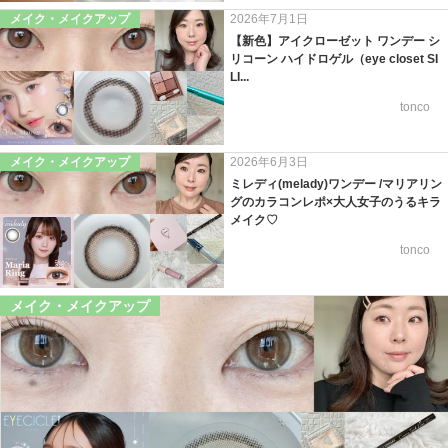
メイク・メイクアップ
2026年7月1日
【新色】アイクローゼット ワンデー シ
リコーン ハイドロゲル（eye closet SI
LI...
tonco
メイク・メイクアップ
2026年6月3日
ミレディ(melady)ワンデー /マリアリン
グのカラコンレポ×大人女子のうるキラ
メイク♡
tonco
メイク・メイクアップ