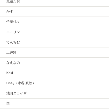
兎遊たお
かす
伊藤桃々
エミリン
てんちむ
上戸彩
なえなの
Koki
Chay（永谷 真絵）
池田エライザ
華