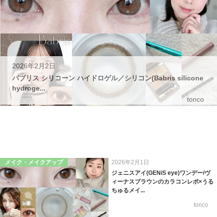
2026年2月2日
バブリス シリコーン ハイドロゲル／シリコン(Babris silicone
hydroge...
tonco
メイク・メイクアップ
2026年2月1日
ジェニスアイ(GENiS eye)ワンデー/ヴ
ィーナスブラウンのカラコンレポ×うる
ちゅるメイ...
tonco