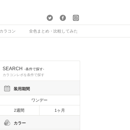
×カラコン
全色まとめ・比較してみた
SEARCH
-条件で探す-
カラコンレポを条件で探す
装用期間
ワンデー
2週間
1ヶ月
カラー