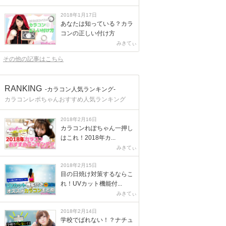
2018年1月17日
あなたは知っている？カラ
コンの正しい付け方
みきてぃ
その他の記事はこちら
RANKING
-カラコン人気ランキング-
カラコンレポちゃんおすすめ人気ランキング
2018年2月16日
カラコンれぽちゃん一押し
はこれ！2018年カ...
みきてぃ
2018年2月15日
目の日焼け対策するならこ
れ！UVカット機能付...
みきてぃ
2018年2月14日
学校でばれない！？ナチュ