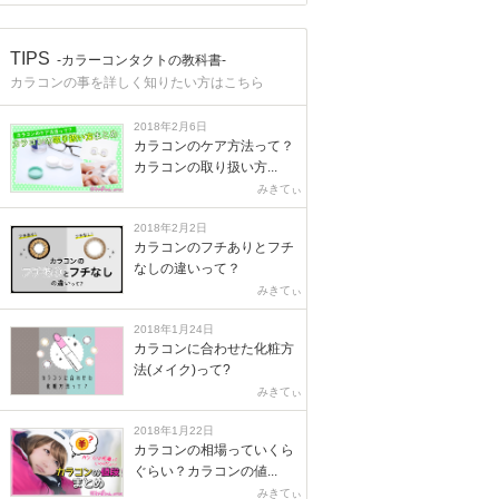
TIPS
-カラーコンタクトの教科書-
カラコンの事を詳しく知りたい方はこちら
2018年2月6日
カラコンのケア方法って？
カラコンの取り扱い方...
みきてぃ
2018年2月2日
カラコンのフチありとフチ
なしの違いって？
みきてぃ
2018年1月24日
カラコンに合わせた化粧方
法(メイク)って?
みきてぃ
2018年1月22日
カラコンの相場っていくら
ぐらい？カラコンの値...
みきてぃ