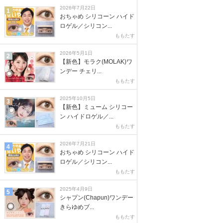
2026年7月22日
1
おちゃめ シリコーン ハイド
ロゲル／シリコン...
ももたす
2026年5月1日
2
【新色】モラク(MOLAK)ワ
ンデー チェリ...
ももたす
2025年10月5日
3
【新色】ミューム シリコー
ン ハイドロゲル／...
ももたす
2026年7月21日
4
おちゃめ シリコーン ハイド
ロゲル／シリコン...
ももたす
2025年4月9日
5
シャプン(Chapun)ワンデー
きらゆめブ...
ももたす