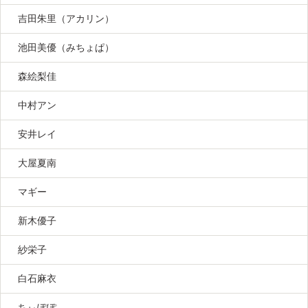
吉田朱里（アカリン）
池田美優（みちょぱ）
森絵梨佳
中村アン
安井レイ
大屋夏南
マギー
新木優子
紗栄子
白石麻衣
ちぃぽぽ