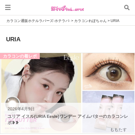
カラコン通販ホテルラバーズ-ホテラバ-
>
カラコンれぽちゃん
>
URIA
URIA
カラコンの着レポ
2026年4月9日
ユリア イスル(URIA Eesle)ワンデー アイムバターのカラコンレ
ポ❥❥
ももたす