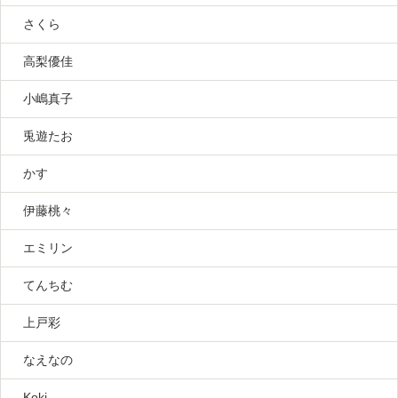
さくら
高梨優佳
小嶋真子
兎遊たお
かす
伊藤桃々
エミリン
てんちむ
上戸彩
なえなの
Koki