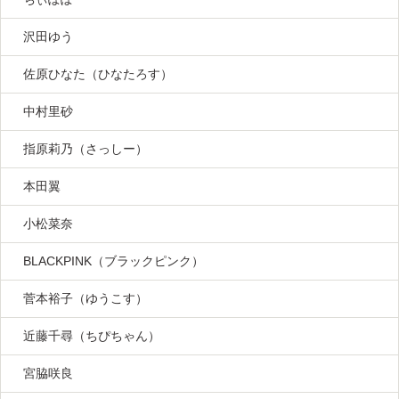
沢田ゆう
佐原ひなた（ひなたろす）
中村里砂
指原莉乃（さっしー）
本田翼
小松菜奈
BLACKPINK（ブラックピンク）
菅本裕子（ゆうこす）
近藤千尋（ちぴちゃん）
宮脇咲良