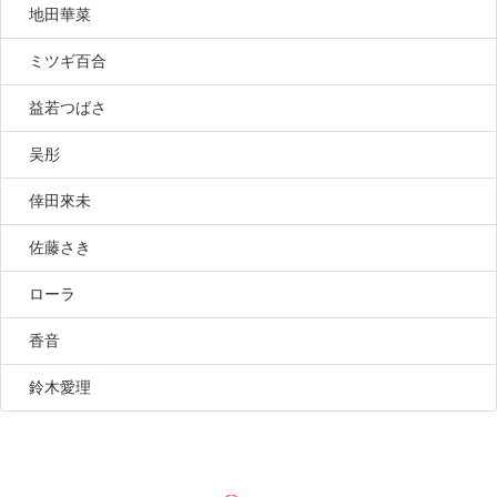
地田華菜
ミツギ百合
益若つばさ
吴彤
倖田來未
佐藤さき
ローラ
香音
鈴木愛理