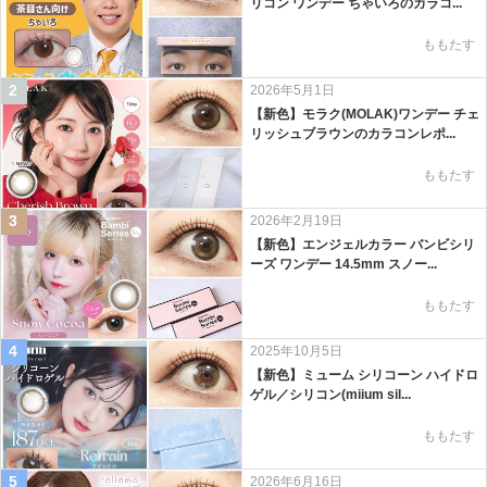
リコン ワンデー ちゃいろのカラコ...
ももたす
2
2026年5月1日
【新色】モラク(MOLAK)ワンデー チェ
リッシュブラウンのカラコンレポ...
ももたす
3
2026年2月19日
【新色】エンジェルカラー バンビシリ
ーズ ワンデー 14.5mm スノー...
ももたす
4
2025年10月5日
【新色】ミューム シリコーン ハイドロ
ゲル／シリコン(miium sil...
ももたす
5
2026年6月16日