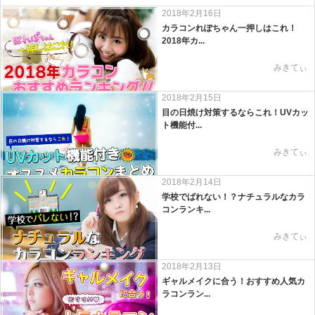
2018年2月16日
カラコンれぽちゃん一押しはこれ！
2018年カ...
みきてぃ
2018年2月15日
目の日焼け対策するならこれ！UVカッ
ト機能付...
みきてぃ
2018年2月14日
学校でばれない！？ナチュラルなカラ
コンランキ...
みきてぃ
2018年2月13日
ギャルメイクに合う！おすすめ人気カ
ラコンラン...