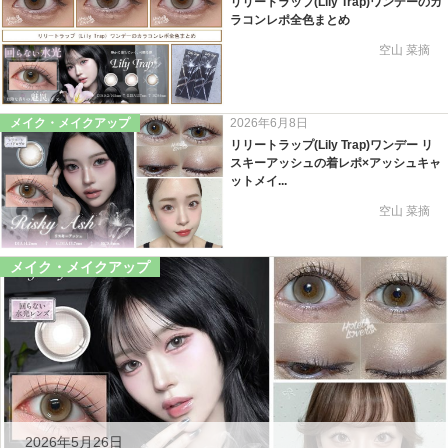
リリートラップ(Lily Trap)ワンデーのカ
ラコンレポ全色まとめ
空山 菜摘
メイク・メイクアップ
2026年6月8日
リリートラップ(Lily Trap)ワンデー リ
スキーアッシュの着レポ×アッシュキャ
ットメイ...
空山 菜摘
メイク・メイクアップ
2026年5月26日