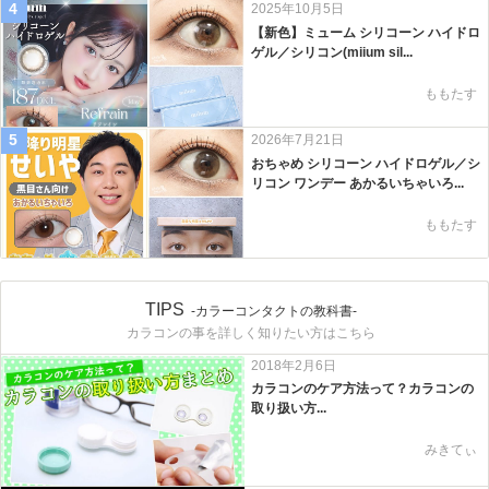
4
2025年10月5日
【新色】ミューム シリコーン ハイドロ
ゲル／シリコン(miium sil...
ももたす
5
2026年7月21日
おちゃめ シリコーン ハイドロゲル／シ
リコン ワンデー あかるいちゃいろ...
ももたす
TIPS
-カラーコンタクトの教科書-
カラコンの事を詳しく知りたい方はこちら
2018年2月6日
カラコンのケア方法って？カラコンの
取り扱い方...
みきてぃ