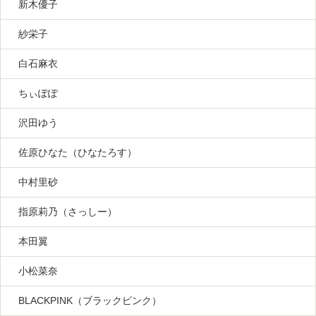
新木優子
紗栄子
白石麻衣
ちぃぽぽ
沢田ゆう
佐原ひなた（ひなたろす）
中村里砂
指原莉乃（さっしー）
本田翼
小松菜奈
BLACKPINK（ブラックピンク）