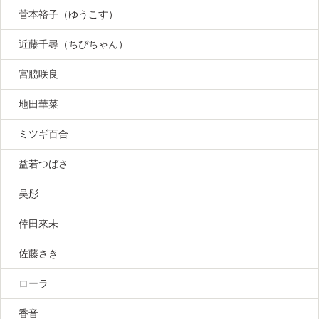
菅本裕子（ゆうこす）
近藤千尋（ちぴちゃん）
宮脇咲良
地田華菜
ミツギ百合
益若つばさ
吴彤
倖田來未
佐藤さき
ローラ
香音