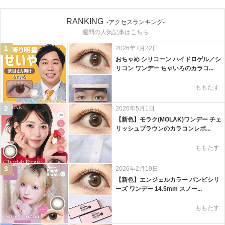
RANKING
-アクセスランキング-
週間の人気記事はこちら
1
2026年7月22日
おちゃめ シリコーン ハイドロゲル／シ
リコン ワンデー ちゃいろのカラコ...
ももたす
2
2026年5月1日
【新色】モラク(MOLAK)ワンデー チェ
リッシュブラウンのカラコンレポ...
ももたす
3
2026年2月19日
【新色】エンジェルカラー バンビシリ
ーズ ワンデー 14.5mm スノー...
ももたす