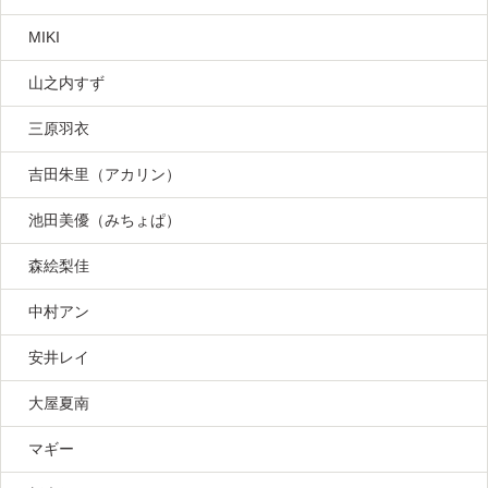
MIKI
山之内すず
三原羽衣
吉田朱里（アカリン）
池田美優（みちょぱ）
森絵梨佳
中村アン
安井レイ
大屋夏南
マギー