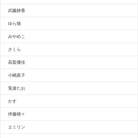
武藤静香
ゆら猫
みやめこ
さくら
高梨優佳
小嶋真子
兎遊たお
かす
伊藤桃々
エミリン