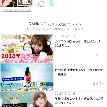
その他の記事はこちら
RANKING
-カラコン人気ランキング-
カラコンレポちゃんおすすめ人気ランキング
2018年2月16日
カラコンれぽちゃん一押しはこれ！
2018年カ...
みきてぃ
2018年2月15日
目の日焼け対策するならこれ！UVカッ
ト機能付...
みきてぃ
2018年2月14日
学校でばれない！？ナチュラルなカラ
コンランキ...