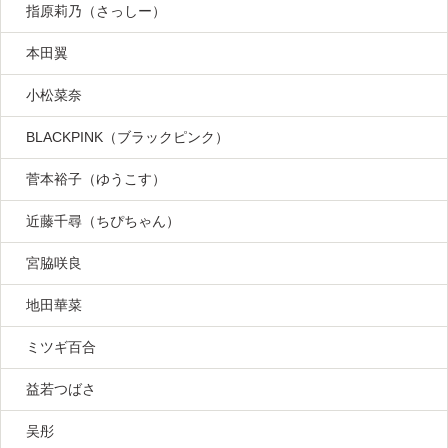
指原莉乃（さっしー）
本田翼
小松菜奈
BLACKPINK（ブラックピンク）
菅本裕子（ゆうこす）
近藤千尋（ちぴちゃん）
宮脇咲良
地田華菜
ミツギ百合
益若つばさ
吴彤