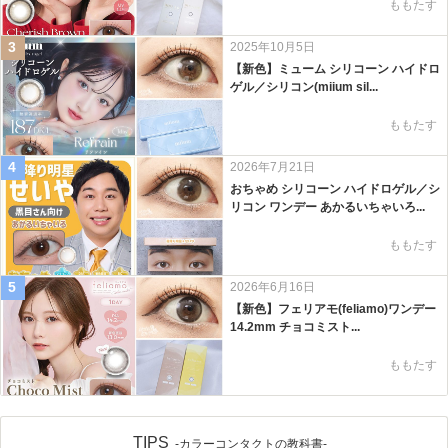
ももたす
3
2025年10月5日
【新色】ミューム シリコーン ハイドロ
ゲル／シリコン(miium sil...
ももたす
4
2026年7月21日
おちゃめ シリコーン ハイドロゲル／シ
リコン ワンデー あかるいちゃいろ...
ももたす
5
2026年6月16日
【新色】フェリアモ(feliamo)ワンデー
14.2mm チョコミスト...
ももたす
TIPS
-カラーコンタクトの教科書-