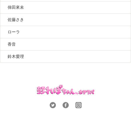
倖田來未
佐藤さき
ローラ
香音
鈴木愛理