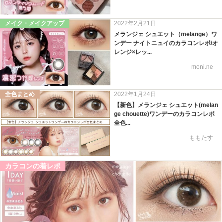
メイク・メイクアップ
2022年2月21日
メランジェ シュエット（melange）ワ
ンデー ナイトニュイのカラコンレポ/オ
レンジ×レッ...
moni.ne
全色まとめ
2022年1月24日
【新色】メランジェ シュエット(melan
ge chouette)ワンデーのカラコンレポ
全色...
ももたす
カラコンの着レポ