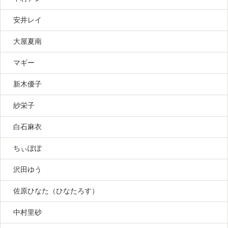
安井レイ
大屋夏南
マギー
新木優子
紗栄子
白石麻衣
ちぃぽぽ
沢田ゆう
佐原ひなた（ひなたろす）
中村里砂