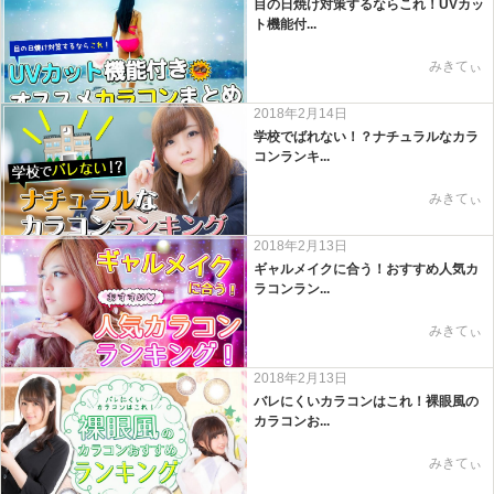
目の日焼け対策するならこれ！UVカッ
ト機能付...
みきてぃ
2018年2月14日
学校でばれない！？ナチュラルなカラ
コンランキ...
みきてぃ
2018年2月13日
ギャルメイクに合う！おすすめ人気カ
ラコンラン...
みきてぃ
2018年2月13日
バレにくいカラコンはこれ！裸眼風の
カラコンお...
みきてぃ