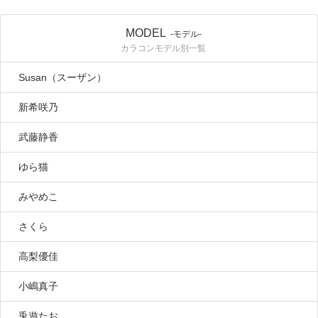
MODEL
-モデル-
カラコンモデル別一覧
Susan（スーザン）
新希咲乃
武藤静香
ゆら猫
みやめこ
さくら
高梨優佳
小嶋真子
兎遊たお