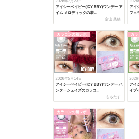
2026年7月23日
202
アイシーベイビー(ICY BBY)ワンデー ア
アイシ
イム メロディックの着...
フェラ
空山 菜摘
カラコンの着レポ
カラ
2026年5月14日
202
アイシーベイビー(ICY BBY)ワンデー ハ
アイシ
ンターシェイズのカラコ...
イブイ
ももたす
カラコンの着レポ