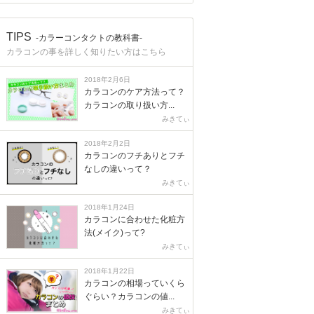
TIPS
-カラーコンタクトの教科書-
カラコンの事を詳しく知りたい方はこちら
2018年2月6日
カラコンのケア方法って？
カラコンの取り扱い方...
みきてぃ
2018年2月2日
カラコンのフチありとフチ
なしの違いって？
みきてぃ
2018年1月24日
カラコンに合わせた化粧方
法(メイク)って?
みきてぃ
2018年1月22日
カラコンの相場っていくら
ぐらい？カラコンの値...
みきてぃ