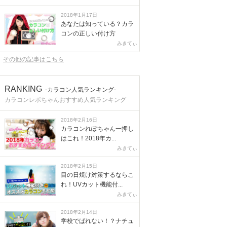
2018年1月17日
あなたは知っている？カラ
コンの正しい付け方
みきてぃ
その他の記事はこちら
RANKING
-カラコン人気ランキング-
カラコンレポちゃんおすすめ人気ランキング
2018年2月16日
カラコンれぽちゃん一押し
はこれ！2018年カ...
みきてぃ
2018年2月15日
目の日焼け対策するならこ
れ！UVカット機能付...
みきてぃ
2018年2月14日
学校でばれない！？ナチュ