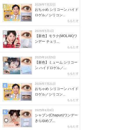
2026年7月22日
1
おちゃめ シリコーン ハイド
ロゲル／シリコン...
ももたす
2026年5月1日
2
【新色】モラク(MOLAK)ワ
ンデー チェリ...
ももたす
2025年10月5日
3
【新色】ミューム シリコー
ン ハイドロゲル／...
ももたす
2026年7月21日
4
おちゃめ シリコーン ハイド
ロゲル／シリコン...
ももたす
2025年4月9日
5
シャプン(Chapun)ワンデー
きらゆめブ...
ももたす