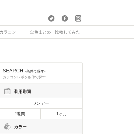
×カラコン
全色まとめ・比較してみた
SEARCH
-条件で探す-
カラコンレポを条件で探す
装用期間
ワンデー
2週間
1ヶ月
カラー