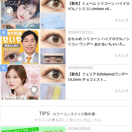
【新色】ミューム シリコーン ハイドロ
ゲル／シリコン(miium sil...
ももたす
4
2026年7月21日
おちゃめ シリコーン ハイドロゲル／シ
リコン ワンデー あかるいちゃいろ...
ももたす
5
2026年6月16日
【新色】フェリアモ(feliamo)ワンデー
14.2mm チョコミスト...
ももたす
TIPS
-カラーコンタクトの教科書-
カラコンの事を詳しく知りたい方はこちら
2018年2月6日