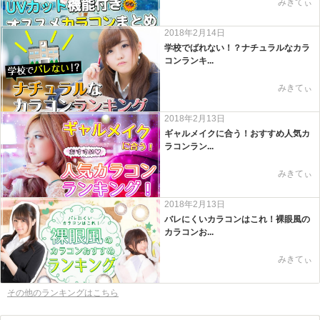
みきてぃ
2018年2月14日
学校でばれない！？ナチュラルなカラ
コンランキ...
みきてぃ
2018年2月13日
ギャルメイクに合う！おすすめ人気カ
ラコンラン...
みきてぃ
2018年2月13日
バレにくいカラコンはこれ！裸眼風の
カラコンお...
みきてぃ
その他のランキングはこちら