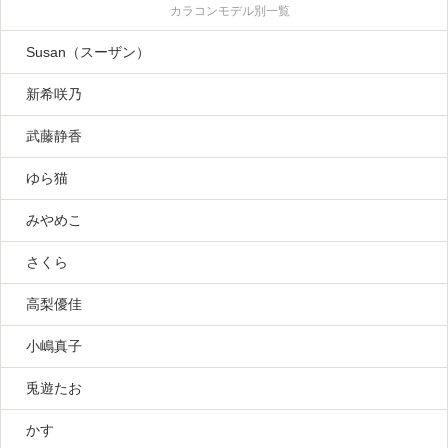
カラコンモデル別一覧
Susan（スーザン）
新希咲乃
武藤静香
ゆら猫
みやめこ
さくら
高梨優佳
小嶋真子
兎遊たお
かす