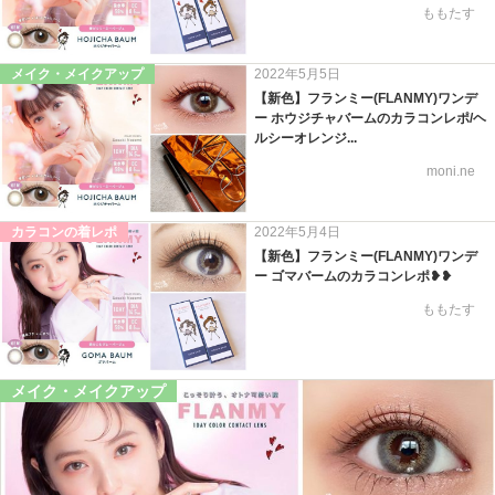
ももたす
メイク・メイクアップ
2022年5月5日
【新色】フランミー(FLANMY)ワンデ
ー ホウジチャバームのカラコンレポ/ヘ
ルシーオレンジ...
moni.ne
カラコンの着レポ
2022年5月4日
【新色】フランミー(FLANMY)ワンデ
ー ゴマバームのカラコンレポ❥❥
ももたす
メイク・メイクアップ