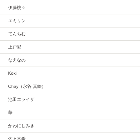
伊藤桃々
エミリン
てんちむ
上戸彩
なえなの
Koki
Chay（永谷 真絵）
池田エライザ
華
かわにしみき
佐々木希