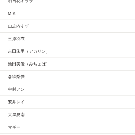
明日花キララ
MIKI
山之内すず
三原羽衣
吉田朱里（アカリン）
池田美優（みちょぱ）
森絵梨佳
中村アン
安井レイ
大屋夏南
マギー