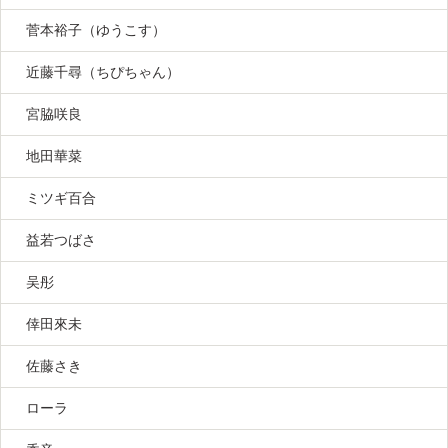
菅本裕子（ゆうこす）
近藤千尋（ちぴちゃん）
宮脇咲良
地田華菜
ミツギ百合
益若つばさ
吴彤
倖田來未
佐藤さき
ローラ