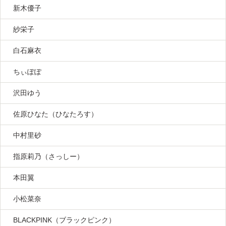
新木優子
紗栄子
白石麻衣
ちぃぽぽ
沢田ゆう
佐原ひなた（ひなたろす）
中村里砂
指原莉乃（さっしー）
本田翼
小松菜奈
BLACKPINK（ブラックピンク）