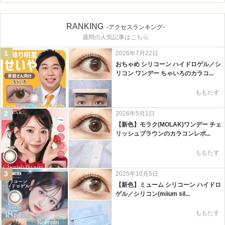
RANKING
-アクセスランキング-
週間の人気記事はこちら
1
2026年7月22日
おちゃめ シリコーン ハイドロゲル／シ
リコン ワンデー ちゃいろのカラコ...
ももたす
2
2026年5月1日
【新色】モラク(MOLAK)ワンデー チェ
リッシュブラウンのカラコンレポ...
ももたす
3
2025年10月5日
【新色】ミューム シリコーン ハイドロ
ゲル／シリコン(miium sil...
ももたす