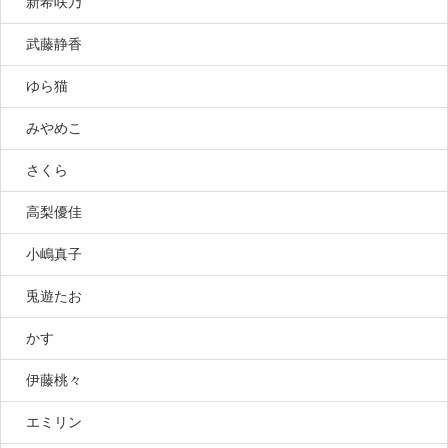
新希咲乃
武藤静香
ゆら猫
みやめこ
さくら
高梨優佳
小嶋真子
兎遊たお
かす
伊藤桃々
エミリン