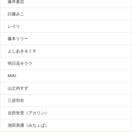
藤井夏恋
白藤みこ
レイリ
藤本リリー
よしあき＆ミチ
明日花キララ
MIKI
山之内すず
三原羽衣
吉田朱里（アカリン）
池田美優（みちょぱ）