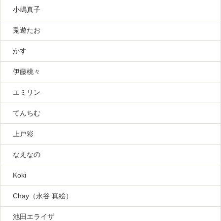
小嶋真子
兎遊たお
かす
伊藤桃々
エミリン
てんちむ
上戸彩
なえなの
Koki
Chay（永谷 真絵）
池田エライザ