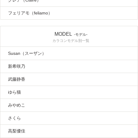
フェリアモ（feliamo）
MODEL
-モデル-
カラコンモデル別一覧
Susan（スーザン）
新希咲乃
武藤静香
ゆら猫
みやめこ
さくら
高梨優佳