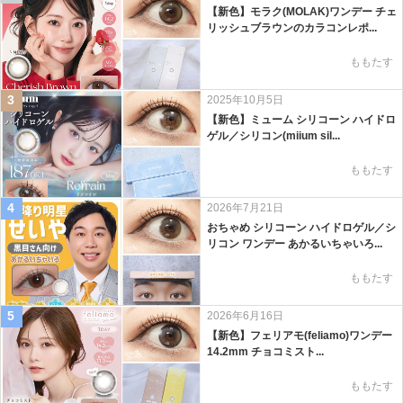
【新色】モラク(MOLAK)ワンデー チェ
リッシュブラウンのカラコンレポ...
ももたす
3
2025年10月5日
【新色】ミューム シリコーン ハイドロ
ゲル／シリコン(miium sil...
ももたす
4
2026年7月21日
おちゃめ シリコーン ハイドロゲル／シ
リコン ワンデー あかるいちゃいろ...
ももたす
5
2026年6月16日
【新色】フェリアモ(feliamo)ワンデー
14.2mm チョコミスト...
ももたす