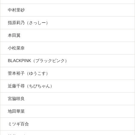
中村里砂
指原莉乃（さっしー）
本田翼
小松菜奈
BLACKPINK（ブラックピンク）
菅本裕子（ゆうこす）
近藤千尋（ちぴちゃん）
宮脇咲良
地田華菜
ミツギ百合