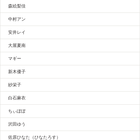
森絵梨佳
中村アン
安井レイ
大屋夏南
マギー
新木優子
紗栄子
白石麻衣
ちぃぽぽ
沢田ゆう
佐原ひなた（ひなたろす）