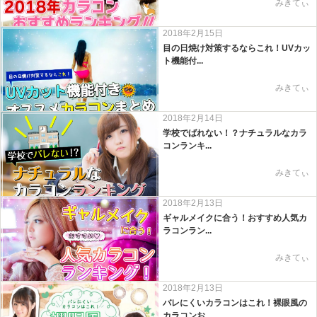
みきてぃ
2018年2月15日
目の日焼け対策するならこれ！UVカッ
ト機能付...
みきてぃ
2018年2月14日
学校でばれない！？ナチュラルなカラ
コンランキ...
みきてぃ
2018年2月13日
ギャルメイクに合う！おすすめ人気カ
ラコンラン...
みきてぃ
2018年2月13日
バレにくいカラコンはこれ！裸眼風の
カラコンお...