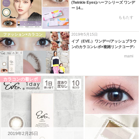
(Twinkle Eyes)ハーフシリーズ ワンデ
ー 14...
ももたす
ファッション×カラコン
2019年5月15日
イブ（EVE.）ワンデー/アッシュブラウ
ンのカラコンレポ×複雑リンクコーデ♪
mami
カラコンの着レポ
2019年2月25日