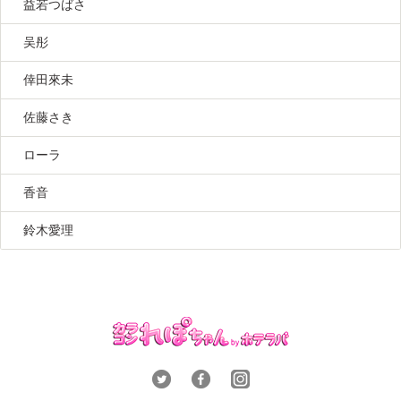
益若つばさ
吴彤
倖田來未
佐藤さき
ローラ
香音
鈴木愛理