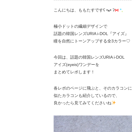
こんにちは、ももたすですʕ •ﻌ• ʔ
⋈
*
。
極小ドットの繊細デザインで
話題の韓国レンズURIA i-DOL『アイズ』
瞳を自然にトーンアップする全3カラー♡
今回は、話題の韓国レンズURIA i-DOL
アイズ(eyeis)ワンデーを
まとめてレポします！
各レポのページに飛ぶと、そのカラコンに
似たカラコンも紹介しているので、
良かったら見てみてくださいね