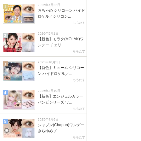
2026年7月22日
1
おちゃめ シリコーン ハイド
ロゲル／シリコン...
ももたす
2026年5月1日
2
【新色】モラク(MOLAK)ワ
ンデー チェリ...
ももたす
2025年10月5日
3
【新色】ミューム シリコー
ン ハイドロゲル／...
ももたす
2026年2月19日
4
【新色】エンジェルカラー
バンビシリーズ ワ...
ももたす
2025年4月9日
5
シャプン(Chapun)ワンデー
きらゆめブ...
ももたす