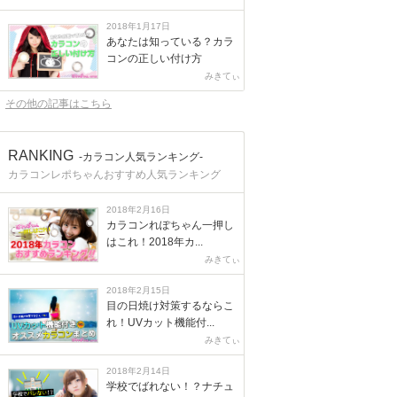
2018年1月17日
あなたは知っている？カラ
コンの正しい付け方
みきてぃ
その他の記事はこちら
RANKING
-カラコン人気ランキング-
カラコンレポちゃんおすすめ人気ランキング
2018年2月16日
カラコンれぽちゃん一押し
はこれ！2018年カ...
みきてぃ
2018年2月15日
目の日焼け対策するならこ
れ！UVカット機能付...
みきてぃ
2018年2月14日
学校でばれない！？ナチュ