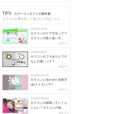
TIPS
-カラーコンタクトの教科書-
カラコンの事を詳しく知りたい方はこちら
2018年2月6日
カラコンのケア方法って？
カラコンの取り扱い方...
みきてぃ
2018年2月2日
カラコンのフチありとフチ
なしの違いって？
みきてぃ
2018年1月24日
カラコンに合わせた化粧方
法(メイク)って?
みきてぃ
2018年1月22日
カラコンの相場っていくら
ぐらい？カラコンの値...
みきてぃ