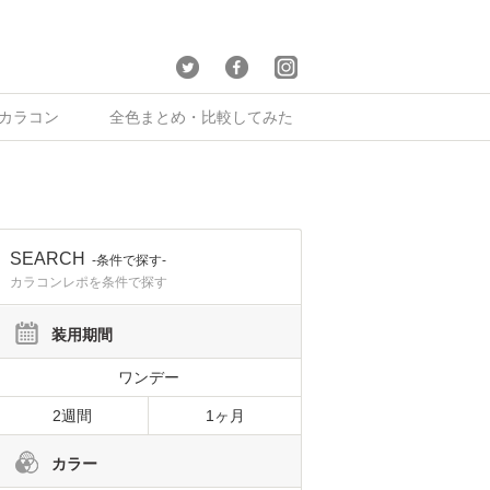
×カラコン
全色まとめ・比較してみた
SEARCH
-条件で探す-
カラコンレポを条件で探す
装用期間
ワンデー
2週間
1ヶ月
カラー