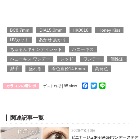
BC8.7mm
DIA15.0mm
HK0016
Honey Kiss
UVカット
あかせ あかり
ちゅるんキャンディレッド
ハニーキス
ハニーキス ワンデー
レッド
ワンデー
個性派
派手
盛れる
着色直径14.6mm
高発色
Facebook
Twitter
Line
カラコンの着レポ
ゲストれぽ
│95 view
関連記事一覧
2026年8月6日
ピエナージュ(PienAge)ワンデー ステデ