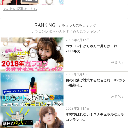
その他の記事はこちら
RANKING
-カラコン人気ランキング-
カラコンレポちゃんおすすめ人気ランキング
2018年2月16日
カラコンれぽちゃん一押しはこれ！
2018年カ...
みきてぃ
2018年2月15日
目の日焼け対策するならこれ！UVカッ
ト機能付...
みきてぃ
2018年2月14日
学校でばれない！？ナチュラルなカラ
コンランキ...