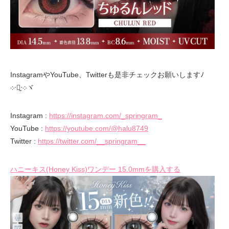
InstagramやYouTube、Twitterも是非チェックお願いしますﾉ
܀ᐧ༚̮ᐧ܀ヾ
Instagram :
https://instagram.com/_springram_
YouTube :
https://youtube.com/@halu8749
Twitter :
https://twitter.com/__springram__
ハニーキス(Honey Kiss)ワンデー 15.0mmを購入する