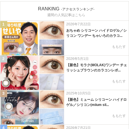
RANKING
-アクセスランキング-
週間の人気記事はこちら
1
2026年7月22日
おちゃめ シリコーン ハイドロゲル／シ
リコン ワンデー ちゃいろのカラコ...
ももたす
2
2026年5月1日
【新色】モラク(MOLAK)ワンデー チェ
リッシュブラウンのカラコンレポ...
ももたす
3
2025年10月5日
【新色】ミューム シリコーン ハイドロ
ゲル／シリコン(miium sil...
ももたす
4
2026年7月21日