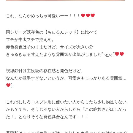
これ、なんかめっちゃ可愛いーー！！！
同シリーズ既存色の【ちゅるんレッド】に比べて
フチが中太フチで控えめ。
赤色発色はそのままだけど、サイズが大きい分
きゅるきゅる甘えたような雰囲気が出気がしました՞ o̴̶̷̤ ̫ o̴̶̷̤ ՞
視線釘付け主役級の存在感と発色だけど、
なんだか派手すぎないというか、可愛さもしっかりある雰囲気…
̖́
これはむしろコスプレ用に使いたい人からしたら少し物足りない
かも？でも、そうじゃない人からしたら「この絶妙さがほしかっ
た！」となりそうな発色具合なんです…！！
普段私はここまでカラーがはっきりしたカラコンをつけないので