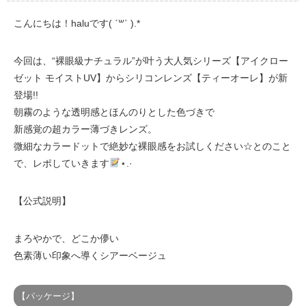
こんにちは！haluです( ˊ꒳ˋ ).*
今回は、“裸眼級ナチュラル”が叶う大人気シリーズ【アイクロー
ゼット モイストUV】からシリコンレンズ【ティーオーレ】が新
登場!!
朝霧のような透明感とほんのりとした色づきで
新感覚の超カラー薄づきレンズ。
微細なカラードットで絶妙な裸眼感をお試しください☆とのこと
で、レポしていきます
⋆.·
【公式説明】
まろやかで、どこか儚い
色素薄い印象へ導くシアーベージュ
【パッケージ】