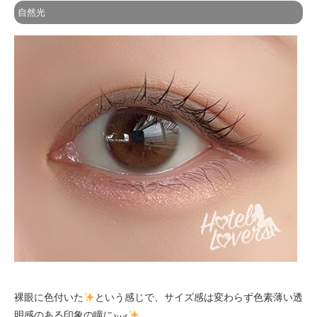
自然光
裸眼に色付いた
という感じで、サイズ感は変わらず色素薄い透
明感のある印象の瞳に›⩊‹