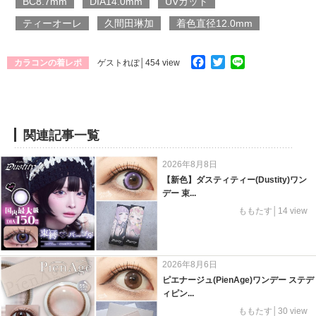
BC8.7mm
DIA14.0mm
UVカット
ティーオーレ
久間田琳加
着色直径12.0mm
Facebook
Twitter
Line
カラコンの着レポ
ゲストれぽ
│454 view
関連記事一覧
2026年8月8日
【新色】ダスティティー(Dustity)ワン
デー 束...
ももたす│14 view
2026年8月6日
ピエナージュ(PienAge)ワンデー ステデ
ィピン...
ももたす│30 view