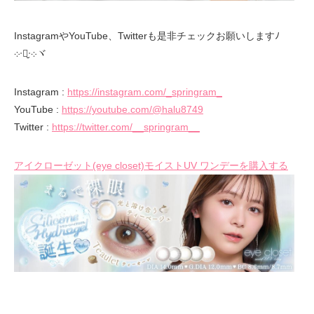
InstagramやYouTube、Twitterも是非チェックお願いしますﾉ
܀ᐧ༚̮ᐧ܀ヾ
Instagram :
https://instagram.com/_springram_
YouTube :
https://youtube.com/@halu8749
Twitter :
https://twitter.com/__springram__
アイクローゼット(eye closet)モイストUV ワンデーを購入する