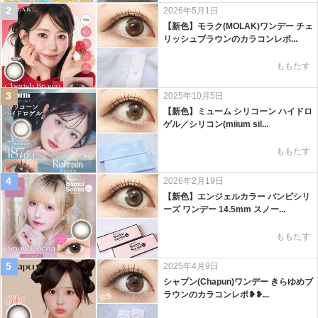
2
2026年5月1日
【新色】モラク(MOLAK)ワンデー チェ
リッシュブラウンのカラコンレポ...
ももたす
3
2025年10月5日
【新色】ミューム シリコーン ハイドロ
ゲル／シリコン(miium sil...
ももたす
4
2026年2月19日
【新色】エンジェルカラー バンビシリ
ーズ ワンデー 14.5mm スノー...
ももたす
5
2025年4月9日
シャプン(Chapun)ワンデー きらゆめブ
ラウンのカラコンレポ❥❥...