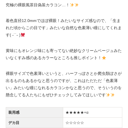
究極の裸眼風茶目偽装カラコン…！
着色直径12.0mmでほぼ裸眼！みたいなサイズ感なので、「生ま
れた頃からこの目です」みたいな自然な色素薄い瞳にしてくれま
す( ˶˙˙˶ )
黄味にもオレンジ味にも寄ってない絶妙なクリームベージュみた
いなくすみ感のあるカラーなところも推しポイント！
裸眼サイズで色素薄いというと、ハーフっぽさとか爬虫類ぽさが
出るものもあるかなと思うのですが、これはただただ「色素薄
い」みたいな瞳になれるカラコンかなと思うので、そういうのを
懸念してる人たちにもぜひチェックしてみてほしいです
装用感
★★★★★+α
デカ目
☆☆☆☆☆