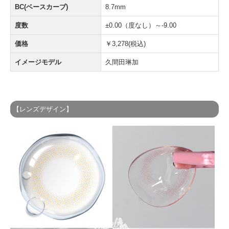
BC(ベースカーブ)
8.7mm
度数
±0.00（度なし）～-9.00
価格
￥3,278(税込)
イメージモデル
久間田琳加
【レンズデザイン】