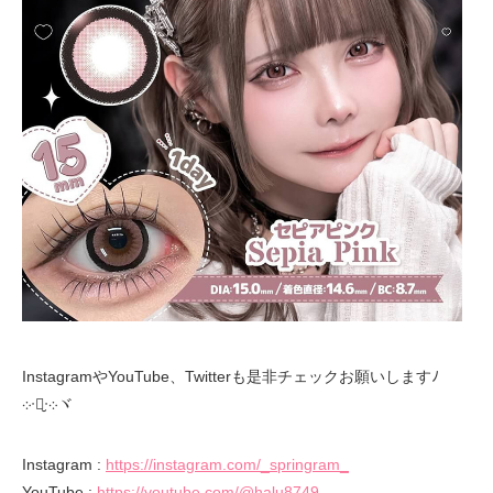
InstagramやYouTube、Twitterも是非チェックお願いしますﾉ
܀ᐧ༚̮ᐧ܀ヾ
Instagram :
https://instagram.com/_springram_
YouTube :
https://youtube.com/@halu8749