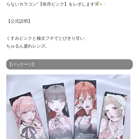
らないカラコン”【依存ピンク】をレポします
⋆.·
【公式説明】
くすみピンクと極太フチでとびきり甘い、
ちゅるん盛れレンズ。
【パッケージ】