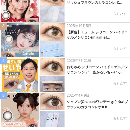
リッシュブラウンのカラコンレポ...
ももたす
3
2025年10月5日
【新色】ミューム シリコーン ハイドロ
ゲル／シリコン(miium sil...
ももたす
4
2026年7月21日
おちゃめ シリコーン ハイドロゲル／シ
リコン ワンデー あかるいちゃいろ...
ももたす
5
2025年4月9日
シャプン(Chapun)ワンデー きらゆめブ
ラウンのカラコンレポ❥❥...
ももたす