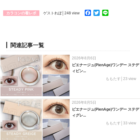
Facebook
Twitter
Line
カラコンの着レポ
ゲストれぽ
│248 view
関連記事一覧
2026年8月6日
ピエナージュ(PienAge)ワンデー ステデ
ィピン...
ももたす│23 view
2026年8月5日
ピエナージュ(PienAge)ワンデー ステデ
ィグレ...
ももたす│33 view