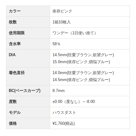
カラー
依存ピンク
枚数
1箱10枚入
使用期限
ワンデー（1日使い捨て）
含水率
58％
DIA
14.5mm(狂愛ブラウン,欲望グレー)
15.0mm(依存ピンク,煩悩ブルー)
着色直径
14.0mm(狂愛ブラウン,欲望グレー)
14.5mm(依存ピンク,煩悩ブルー)
BC(ベースカーブ)
8.7mm
度数
±0.00（度なし）～-8.00
モデル
ハウスダスト
価格
¥1,760(税込)