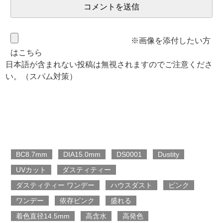
※画像を添付したい方
はこちら
日本語が含まれない投稿は無視されますのでご注意くださ
い。（スパム対策）
BC8.7mm
DIA15.0mm
DS0001
Dustity
UVカット
ダスティティー
ダスティティー ワンデー
ハウスダスト
ピンク
ワンデー
依存ピンク
盛れる
着色直径14.5mm
高含水
高発色