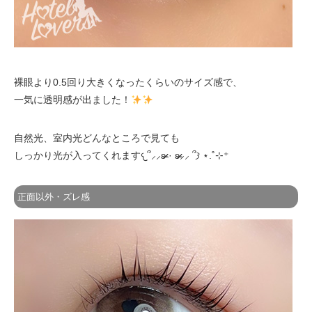
裸眼より0.5回り大きくなったくらいのサイズ感で、
一気に透明感が出ました！
自然光、室内光どんなところで見ても
しっかり光が入ってくれます𐔌՞⸝⸝ʚ̴̶̷̷ · ʚ̴̶̷̷⸝⸝ ՞𐦯 ⋆.˚⊹⁺
正面以外・ズレ感