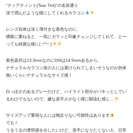
“ティアティント(Tear Tint)”の名前通り
涙で潤んだような瞳にしてくれるカラコン
レンズ自体は淡く薄付きな着色なのに、
裸眼に重ねると、一気にガラッと印象チェンジしてくれて、とー
っても綺麗な瞳に( ߹꒳߹ )
着色直径は13.3mmなのにDIAは14.5mmあるから、
ナチュラルカラコン派の人には避けられてしまいそうなのが勿体
無いくらいナチュラルなサイズ感！
白っぽさのあるグレーだけど、ハイライト部分がパキッとしてい
るわけでもないので、嫌な派手さがなく瞳に馴染む感じ…
サイズアップ重視な人には物足りない可能性はあります
でも！
うるうるの透明感を出したいけど、派手になりたくない人、日常