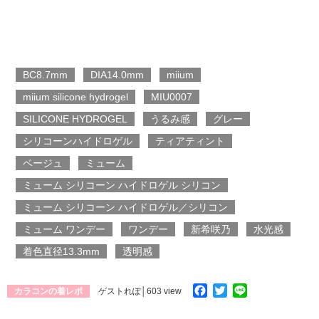
BC8.7mm
DIA14.0mm
miium
miium silicone hydrogel
MIU0007
SILICONE HYDROGEL
うるみ感
グレー
シリコーンハイドロゲル
ティアティント
ベージュ
ミューム
ミューム シリコーン ハイドロゲル シリコン
ミューム シリコーン ハイドロゲル／シリコン
ミューム ワンデー
ワンデー
新希咲乃
水光感
着色直径13.3mm
透明感
Facebook
Twitter
Line
カラコンの着レポ
ゲストれぽ
│603 view