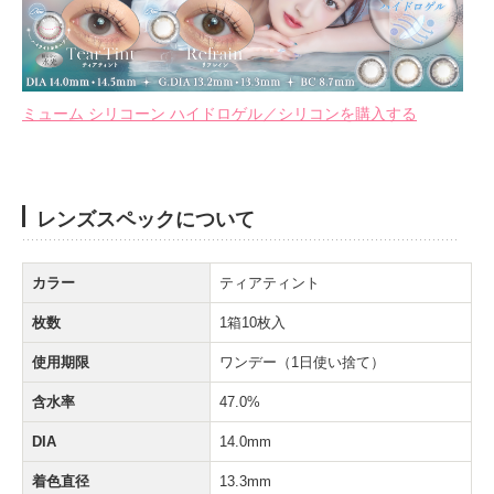
ミューム シリコーン ハイドロゲル／シリコンを購入する
レンズスペックについて
カラー
ティアティント
枚数
1箱10枚入
使用期限
ワンデー（1日使い捨て）
含水率
47.0%
DIA
14.0mm
着色直径
13.3mm