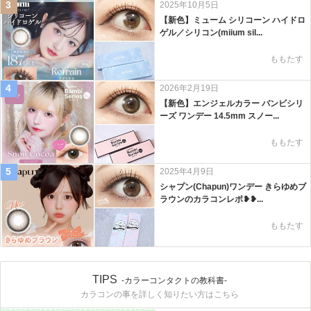
3
2025年10月5日
【新色】ミューム シリコーン ハイドロ
ゲル／シリコン(miium sil...
ももたす
4
2026年2月19日
【新色】エンジェルカラー バンビシリ
ーズ ワンデー 14.5mm スノー...
ももたす
5
2025年4月9日
シャプン(Chapun)ワンデー きらゆめブ
ラウンのカラコンレポ❥❥...
ももたす
TIPS
-カラーコンタクトの教科書-
カラコンの事を詳しく知りたい方はこちら