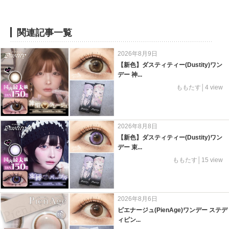
関連記事一覧
2026年8月9日
【新色】ダスティティー(Dustity)ワン
デー 神...
ももたす│4 view
2026年8月8日
【新色】ダスティティー(Dustity)ワン
デー 束...
ももたす│15 view
2026年8月6日
ピエナージュ(PienAge)ワンデー ステデ
ィピン...