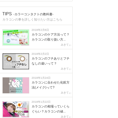
TIPS
-カラーコンタクトの教科書-
カラコンの事を詳しく知りたい方はこちら
2018年2月6日
カラコンのケア方法って？
カラコンの取り扱い方...
みきてぃ
2018年2月2日
カラコンのフチありとフチ
なしの違いって？
みきてぃ
2018年1月24日
カラコンに合わせた化粧方
法(メイク)って?
みきてぃ
2018年1月22日
カラコンの相場っていくら
ぐらい？カラコンの値...
みきてぃ