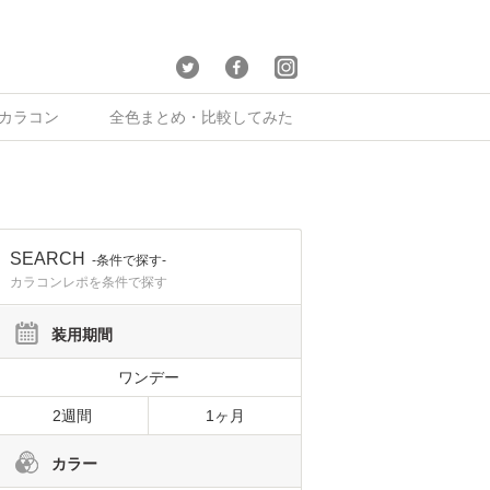
×カラコン
全色まとめ・比較してみた
SEARCH
-条件で探す-
カラコンレポを条件で探す
装用期間
ワンデー
2週間
1ヶ月
カラー