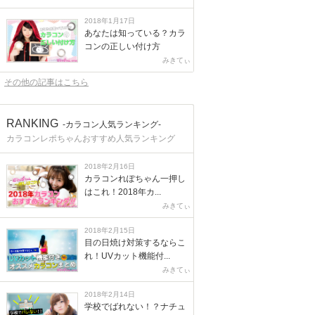
2018年1月17日
あなたは知っている？カラ
コンの正しい付け方
みきてぃ
その他の記事はこちら
RANKING
-カラコン人気ランキング-
カラコンレポちゃんおすすめ人気ランキング
2018年2月16日
カラコンれぽちゃん一押し
はこれ！2018年カ...
みきてぃ
2018年2月15日
目の日焼け対策するならこ
れ！UVカット機能付...
みきてぃ
2018年2月14日
学校でばれない！？ナチュ