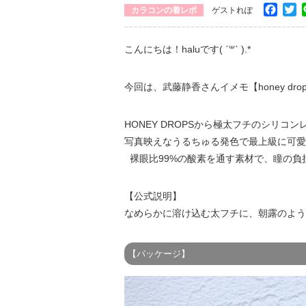
Face
Tw
カラコンの着レポ
ゲストれぽ
こんにちは！haluです( ˊ꒳ˋ ).*
今回は、武藤静香さんイメモ【honey d
HONEY DROPSから極太フチのシリコンレ
写真映えなうるちゅる発色で最上級に可愛
裸眼比99%の酸素を通す素材で、瞳の負
【公式説明】
なめらかに溶け込む太フチに、朝露のよう
【パッケージ】