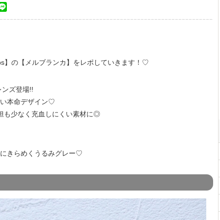
book
itter
Line
rops】の【メルブランカ】をレポしていきます！♡
ンズ登場!!
い本命デザイン♡
担も少なく充血しにくい素材に◎
にきらめくうるみグレー♡