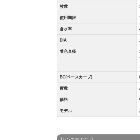
枚数
使用期限
含水率
DIA
着色直径
BC(ベースカーブ)
度数
価格
モデル
【レンズデザイン】