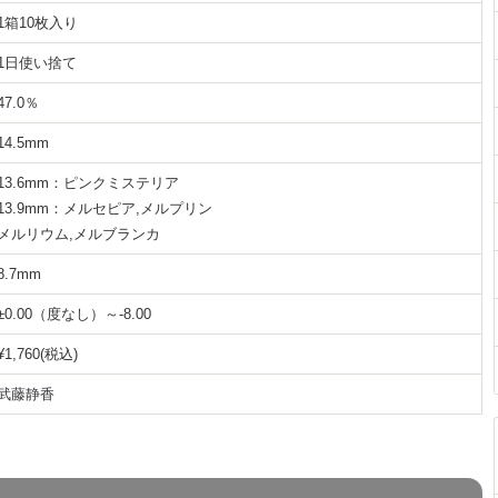
1箱10枚入り
1日使い捨て
47.0％
14.5mm
13.6mm：ピンクミステリア
13.9mm：メルセピア,メルプリン
メルリウム,メルブランカ
8.7mm
±0.00（度なし）～-8.00
¥1,760(税込)
武藤静香