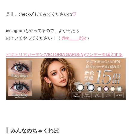
是非、check
してみてくださいね
♡
instagramもやってるので、よかったら
のぞいてやってください！（
@m____25x
）
ビクトリアガーデン(VICTORIA GARDEN)ワンデーを購入する
みんなのちゃくれぽ