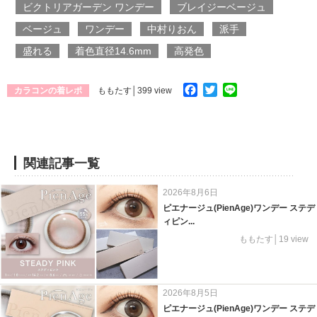
ビクトリアガーデン ワンデー
ブレイジーベージュ
ベージュ
ワンデー
中村りおん
派手
盛れる
着色直径14.6mm
高発色
Facebook
Twitter
Line
カラコンの着レポ
ももたす
│399 view
関連記事一覧
2026年8月6日
ピエナージュ(PienAge)ワンデー ステデ
ィピン...
ももたす│19 view
2026年8月5日
ピエナージュ(PienAge)ワンデー ステデ