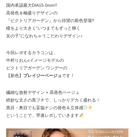
国内承認最大DIA15.0mm!!
高発色＆極盛りデザインの
『ビクトリアガーデン』から待望の新色登場!!
瞳をより大きく”いつまでもずっと輝く
女の子”になれちゃうこだわりデザイン♪
今回レポするカラコンは、
中村りおんcイメージモデルの
ビクトリアガーデン ワンデーの
【新色】
ブレイジーベージュ
です！
繊細な放射デザイン × 高発色ベージュ
絶妙な太さの黒フチで、しっかりデカく盛れる！
黒目・奥目でも妥協ナシの発色＆立体感♡
ということで、早速レポしていきます