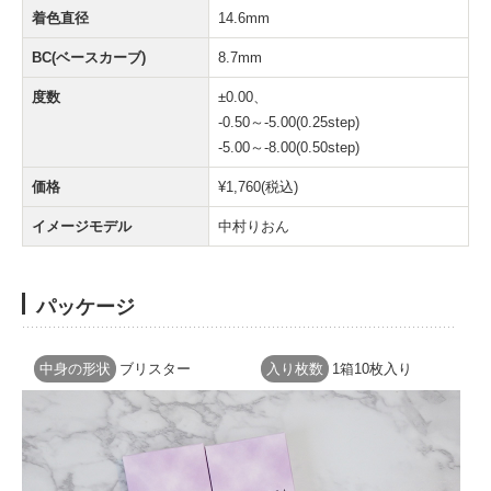
着色直径
14.6mm
BC(ベースカーブ)
8.7mm
度数
±0.00、
-0.50～-5.00(0.25step)
-5.00～-8.00(0.50step)
価格
¥1,760(税込)
イメージモデル
中村りおん
パッケージ
中身の形状
ブリスター
入り枚数
1箱10枚入り