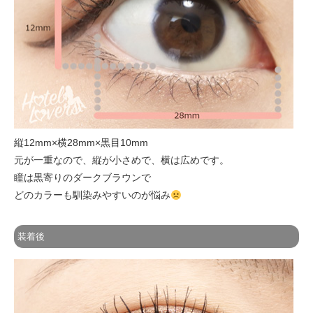
縦12mm×横28mm×黒目10mm
元が一重なので、縦が小さめで、横は広めです。
瞳は黒寄りのダークブラウンで
どのカラーも馴染みやすいのが悩み
装着後