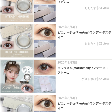
ィグレ...
ももたす│33 view
2026年8月4日
ピエナージュ(PienAge)ワンデー デステ
ィニー...
ももたす│52 view
2026年8月3日
マシュメル(marshmelt)ワンデー スモ
アトー...
ゲストれぽ│52 view
2026年8月3日
ピエナージュ(PienAge)ワンデー デステ
ィニー...