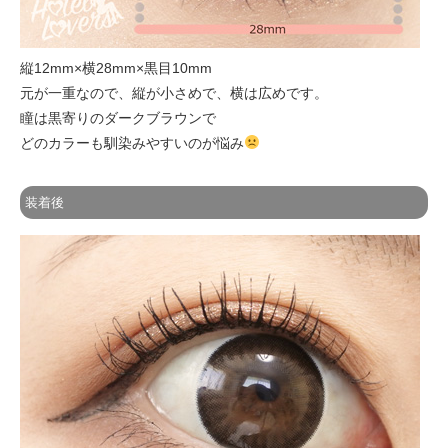
縦12mm×横28mm×黒目10mm
元が一重なので、縦が小さめで、横は広めです。
瞳は黒寄りのダークブラウンで
どのカラーも馴染みやすいのが悩み
装着後