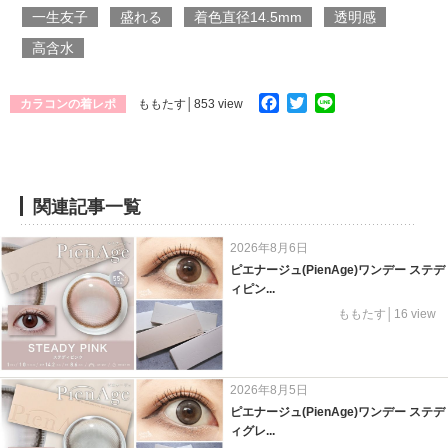
一生友子
盛れる
着色直径14.5mm
透明感
高含水
Facebook
Twitter
Line
カラコンの着レポ
ももたす
│853 view
関連記事一覧
2026年8月6日
ピエナージュ(PienAge)ワンデー ステデ
ィピン...
ももたす│16 view
2026年8月5日
ピエナージュ(PienAge)ワンデー ステデ
ィグレ...