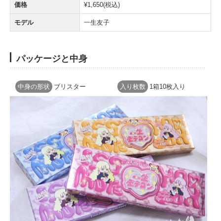
価格
¥1,650(税込)
モデル
一生友子
パッケージと中身
中身の形状
ブリスター
入り枚数
1箱10枚入り