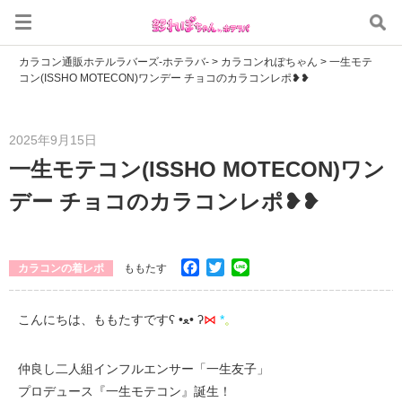
カラコン通販ホテルラバーズ-ホテラバ-
>
カラコンれぽちゃん
>
一生モテ
コン(ISSHO MOTECON)ワンデー チョコのカラコンレポ❥❥
2025年9月15日
一生モテコン(ISSHO MOTECON)ワン
デー チョコのカラコンレポ❥❥
Facebook
Twitter
Line
カラコンの着レポ
ももたす
こんにちは、ももたすですʕ •ﻌ• ʔ
⋈
*
。
仲良し二人組インフルエンサー「一生友子」
プロデュース『一生モテコン』誕生！