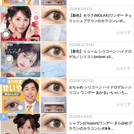
2
2026年5月1日
【新色】モラク(MOLAK)ワンデー チェ
リッシュブラウンのカラコンレポ...
ももたす
3
2025年10月5日
【新色】ミューム シリコーン ハイドロ
ゲル／シリコン(miium sil...
ももたす
4
2026年7月21日
おちゃめ シリコーン ハイドロゲル／シ
リコン ワンデー あかるいちゃいろ...
ももたす
5
2025年4月9日
シャプン(Chapun)ワンデー きらゆめブ
ラウンのカラコンレポ❥❥...