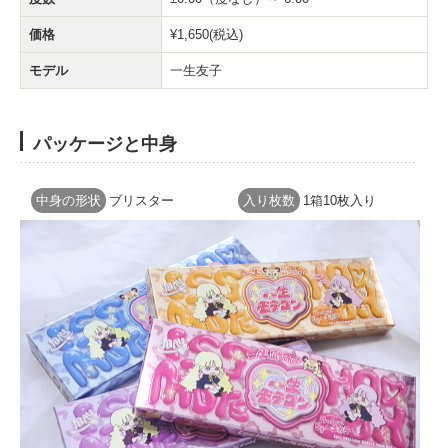
価格
¥1,650(税込)
モデル
一生友子
パッケージと中身
中身の形状
ブリスター
入り枚数
1箱10枚入り