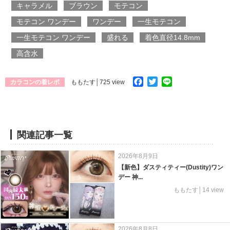
キャラメル
ブラウン
モテコン
モテコン ワンデー
ワンデー
一生モテコン
一生モテコン ワンデー
盛れる
着色直径14.8mm
高含水
Facebook
Twitter
Line
カラコンの着レポ
ももたす
│725 view
関連記事一覧
2026年8月9日
【新色】ダスティティー(Dustity)ワン
デー 神...
ももたす│14 view
2026年8月8日