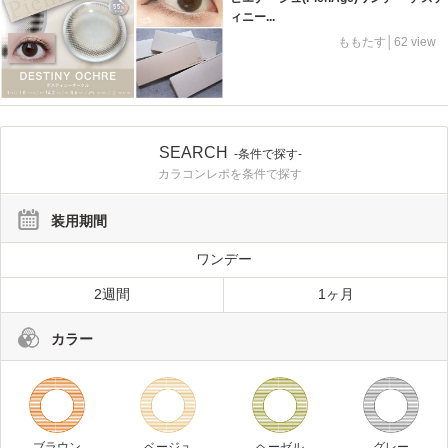
ィニー...
ももたす│62 view
SEARCH
-条件で探す-
カラコンレポを条件で探す
装用期間
ワンデー
2週間
1ヶ月
カラー
ブラウン
ベージュ
ヘーゼル
グレー