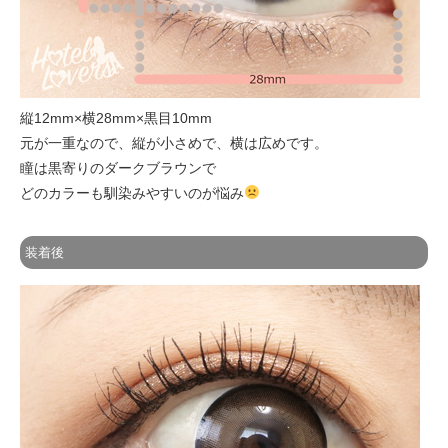
縦12mm×横28mm×黒目10mm
元が一重なので、縦が小さめで、横は広めです。
瞳は黒寄りのダークブラウンで
どのカラーも馴染みやすいのが悩み
装着後