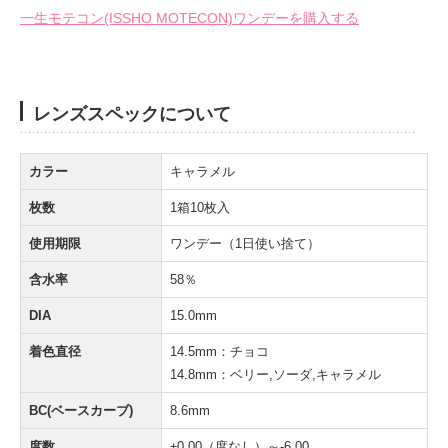
一生モテコン(ISSHO MOTECON)ワンデーを購入する
レンズスペックについて
カラー
キャラメル
枚数
1箱10枚入
使用期限
ワンデー（1日使い捨て）
含水率
58％
DIA
15.0mm
着色直径
14.5mm：チョコ
14.8mm：ベリー,ソーダ,キャラメル
BC(ベースカーブ)
8.6mm
度数
±0.00（度なし）～-6.00