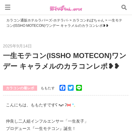
カラコン通販ホテルラバーズ-ホテラバ-
>
カラコンれぽちゃん
>
一生モテ
コン(ISSHO MOTECON)ワンデー キャラメルのカラコンレポ❥❥
2025年9月14日
一生モテコン(ISSHO MOTECON)ワン
デー キャラメルのカラコンレポ❥❥
Facebook
Twitter
Line
カラコンの着レポ
ももたす
こんにちは、ももたすですʕ •ﻌ• ʔ
⋈
*
。
仲良し二人組インフルエンサー「一生友子」
プロデュース『一生モテコン』誕生！