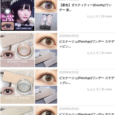
【新色】ダスティティー(Dustity)ワン
デー 束...
ももたす│28 view
2026年8月6日
ピエナージュ(PienAge)ワンデー ステデ
ィピン...
ももたす│34 view
2026年8月5日
ピエナージュ(PienAge)ワンデー ステデ
ィグレ...
ももたす│46 view
2026年8月4日
ピエナージュ(PienAge)ワンデー デステ