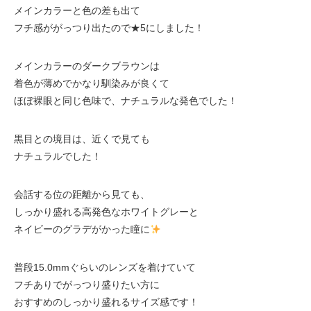
メインカラーと色の差も出て
フチ感ががっつり出たので★5にしました！
メインカラーのダークブラウンは
着色が薄めでかなり馴染みが良くて
ほぼ裸眼と同じ色味で、ナチュラルな発色でした！
黒目との境目は、近くで見ても
ナチュラルでした！
会話する位の距離から見ても、
しっかり盛れる高発色なホワイトグレーと
ネイビーのグラデがかった瞳に
普段15.0mmぐらいのレンズを着けていて
フチありでがっつり盛りたい方に
おすすめのしっかり盛れるサイズ感です！