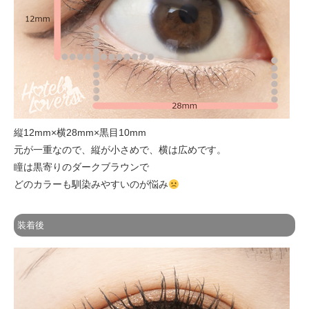
縦12mm×横28mm×黒目10mm
元が一重なので、縦が小さめで、横は広めです。
瞳は黒寄りのダークブラウンで
どのカラーも馴染みやすいのが悩み
装着後