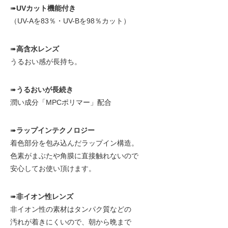
➠
UVカット機能付き
（UV-Aを83％・UV-Bを98％カット）
➠
高含水レンズ
うるおい感が長持ち。
➠
うるおいが長続き
潤い成分「MPCポリマー」配合
➠
ラップインテクノロジー
着色部分を包み込んだラップイン構造。
色素がまぶたや角膜に直接触れないので
安心してお使い頂けます。
➠
非イオン性レンズ
非イオン性の素材はタンパク質などの
汚れが着きにくいので、朝から晩まで