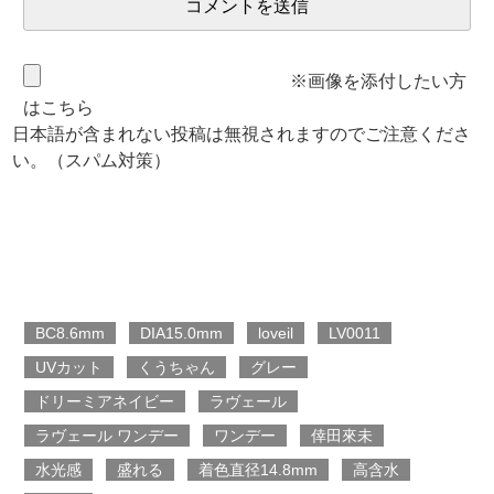
※画像を添付したい方
はこちら
日本語が含まれない投稿は無視されますのでご注意くださ
い。（スパム対策）
BC8.6mm
DIA15.0mm
loveil
LV0011
UVカット
くうちゃん
グレー
ドリーミアネイビー
ラヴェール
ラヴェール ワンデー
ワンデー
倖田來未
水光感
盛れる
着色直径14.8mm
高含水