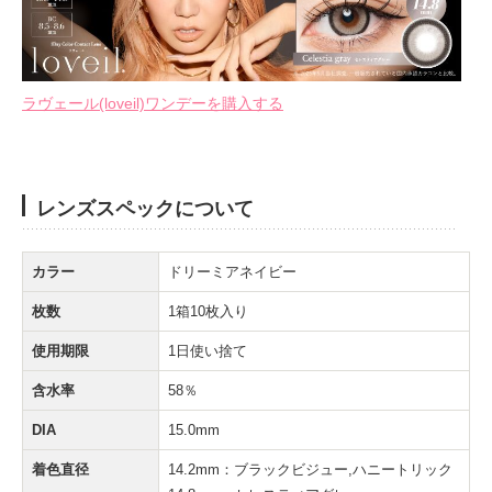
ラヴェール(loveil)ワンデーを購入する
レンズスペックについて
カラー
ドリーミアネイビー
枚数
1箱10枚入り
使用期限
1日使い捨て
含水率
58％
DIA
15.0mm
着色直径
14.2mm：ブラックビジュー,ハニートリック