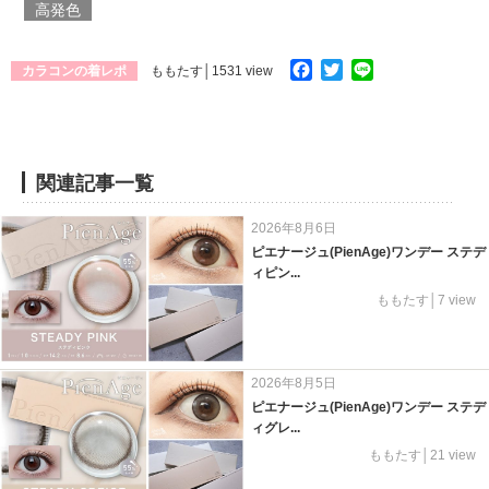
高発色
Facebook
Twitter
Line
カラコンの着レポ
ももたす
│1531 view
関連記事一覧
2026年8月6日
ピエナージュ(PienAge)ワンデー ステデ
ィピン...
ももたす│7 view
2026年8月5日
ピエナージュ(PienAge)ワンデー ステデ
ィグレ...
ももたす│21 view