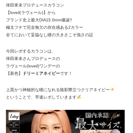
倖田來未プロデュースカラコン
【loveil(ラヴェール)】から
ブランド史上最大DIA15.0mm爆誕!!
極太フチで完全無欠の存在感ある2カラー
全てにおいて妥協なし瞳の大きさこそ強さの証
今回レポするカラコンは、
倖田來未さんプロデュースの
ラヴェール(loveil)ワンデーの
【新色】
ドリーミアネイビー
です！
上質かつ神秘的な瞳になれる陰影際立つクリアネイビー
ということで、早速レポしていきます