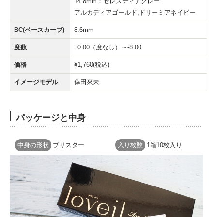
14.8mm：セレスティアグレー
アルカディアゴールド,ドリーミアネイビー
BC(ベースカーブ)
8.6mm
度数
±0.00（度なし）～-8.00
価格
¥1,760(税込)
イメージモデル
倖田來未
パッケージと中身
中身の形状
ブリスター
入り枚数
1箱10枚入り