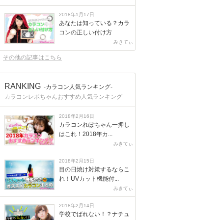
2018年1月17日
あなたは知っている？カラ
コンの正しい付け方
みきてぃ
その他の記事はこちら
RANKING
-カラコン人気ランキング-
カラコンレポちゃんおすすめ人気ランキング
2018年2月16日
カラコンれぽちゃん一押し
はこれ！2018年カ...
みきてぃ
2018年2月15日
目の日焼け対策するならこ
れ！UVカット機能付...
みきてぃ
2018年2月14日
学校でばれない！？ナチュ