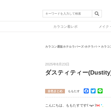
カラコン着レポ
メイク
カラコン通販ホテルラバーズ-ホテラバ-
>
カラコ
2025年8月23日
ダスティティー(Dust
Facebook
Twitter
Line
全色まとめ
ももたす
こんにちは、ももたすですʕ •ﻌ• ʔ
⋈
*
。