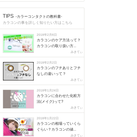
TIPS
-カラーコンタクトの教科書-
カラコンの事を詳しく知りたい方はこちら
2018年2月6日
カラコンのケア方法って？
カラコンの取り扱い方...
みきてぃ
2018年2月2日
カラコンのフチありとフチ
なしの違いって？
みきてぃ
2018年1月24日
カラコンに合わせた化粧方
法(メイク)って?
みきてぃ
2018年1月22日
カラコンの相場っていくら
ぐらい？カラコンの値...
みきてぃ