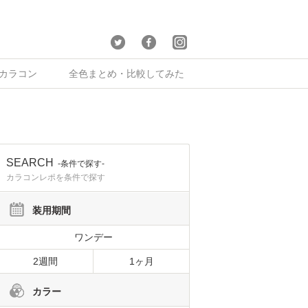
×カラコン
全色まとめ・比較してみた
SEARCH
-条件で探す-
カラコンレポを条件で探す
装用期間
ワンデー
2週間
1ヶ月
カラー