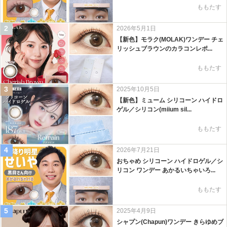
ももたす
2
2026年5月1日
【新色】モラク(MOLAK)ワンデー チェ
リッシュブラウンのカラコンレポ...
ももたす
3
2025年10月5日
【新色】ミューム シリコーン ハイドロ
ゲル／シリコン(miium sil...
ももたす
4
2026年7月21日
おちゃめ シリコーン ハイドロゲル／シ
リコン ワンデー あかるいちゃいろ...
ももたす
5
2025年4月9日
シャプン(Chapun)ワンデー きらゆめブ