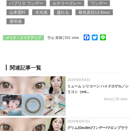
バブリス ワンデー
ルナリーグレー
ワンデー
山本望叶
水光感
盛れる
着色直径13.8mm
透明感
Facebook
Twitter
Line
メイク・メイクアップ
空山 菜摘
│501 view
関連記事一覧
2026年8月4日
ミューム シリコーン ハイドロゲル／シ
リコン（mii...
tonco│36 view
2026年8月3日
グリム(Geulim)ワンデー/マロンブラウ