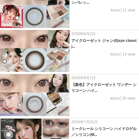
ンパレッ...
tonco│11 view
2026年8月2日
アイクローゼット ジャンボ(eye closet
j...
tonco│14 view
2026年8月1日
【新色】アイクローゼット ワンデー シ
リコーン ハイ...
tonco│30 view
2026年7月31日
ミークレール シリコーン ハイドロゲル
／シリコン(M...