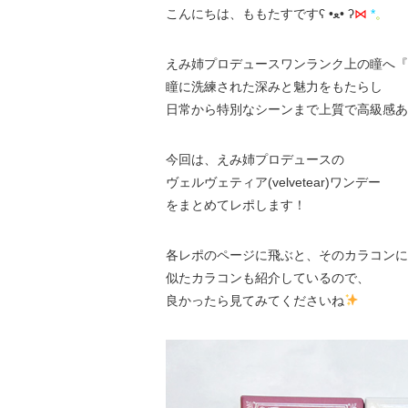
こんにちは、ももたすですʕ •ﻌ• ʔ
⋈
*
。
えみ姉プロデュースワンランク上の瞳へ『Velv
瞳に洗練された深みと魅力をもたらし
日常から特別なシーンまで上質で高級感あ
今回は、えみ姉プロデュースの
ヴェルヴェティア(velvetear)ワンデー
をまとめてレポします！
各レポのページに飛ぶと、そのカラコンに
似たカラコンも紹介しているので、
良かったら見てみてくださいね