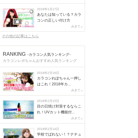
2018年1月17日
あなたは知っている？カラ
コンの正しい付け方
みきてぃ
その他の記事はこちら
RANKING
-カラコン人気ランキング-
カラコンレポちゃんおすすめ人気ランキング
2018年2月16日
カラコンれぽちゃん一押し
はこれ！2018年カ...
みきてぃ
2018年2月15日
目の日焼け対策するならこ
れ！UVカット機能付...
みきてぃ
2018年2月14日
学校でばれない！？ナチュ