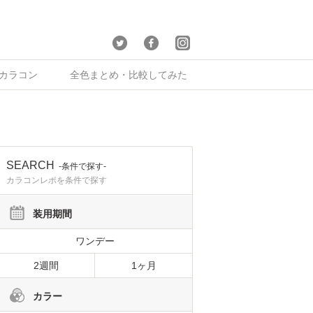
×カラコン
全色まとめ・比較してみた
SEARCH
-条件で探す-
カラコンレポを条件で探す
装用期間
ワンデー
2週間
1ヶ月
カラー