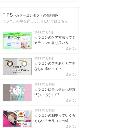
TIPS
-カラーコンタクトの教科書-
カラコンの事を詳しく知りたい方はこちら
2018年2月6日
カラコンのケア方法って？
カラコンの取り扱い方...
みきてぃ
2018年2月2日
カラコンのフチありとフチ
なしの違いって？
みきてぃ
2018年1月24日
カラコンに合わせた化粧方
法(メイク)って?
みきてぃ
2018年1月22日
カラコンの相場っていくら
ぐらい？カラコンの値...
みきてぃ