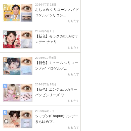
2026年7月22日
1
おちゃめ シリコーン ハイド
ロゲル／シリコン...
ももたす
2026年5月1日
2
【新色】モラク(MOLAK)ワ
ンデー チェリ...
ももたす
2025年10月5日
3
【新色】ミューム シリコー
ン ハイドロゲル／...
ももたす
2026年2月19日
4
【新色】エンジェルカラー
バンビシリーズ ワ...
ももたす
2025年4月9日
5
シャプン(Chapun)ワンデー
きらゆめブ...
ももたす