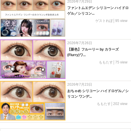
2026年7月29日
ファントムエデン シリコーン ハイドロ
ゲル／シリコン...
ゲストれぽ│95 view
2026年7月26日
【新色】フルーリー by カラーズ
(Flurry)ワ...
ももたす│75 view
2026年7月23日
おちゃめ シリコーン ハイドロゲル／シ
リコン ワンデ...
ももたす│202 view