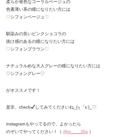
柔らか発色なコーラルベージュの
色素薄い系の瞳になりたい方には
♡
シフォンベージュ
♡
馴染みの良いピンクショコラの
抜け感のあるの瞳になりたい方には
♡
シフォンブラウン
♡
ナチュラルめな大人グレーの瞳になりたい方には
♡
シフォングレー
♡
がオススメです！
是非、check
してみてくださいね_(┐「ε:)_
♡
instagramもやってるので、よかったら
のぞいてやってください！（
@m____25x
）