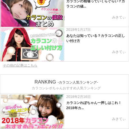
カラコンの相場っていくらぐらい？カ
ラコンの値...
みきてぃ
2018年1月17日
あなたは知っている？カラコンの正し
い付け方
みきてぃ
その他の記事はこちら
RANKING
-カラコン人気ランキング-
カラコンレポちゃんおすすめ人気ランキング
2018年2月16日
カラコンれぽちゃん一押しはこれ！
2018年カ...
みきてぃ