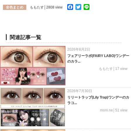
Facebook
Twitter
Line
全色まとめ
ももたす
│2808 view
関連記事一覧
2026年8月2日
フェアリーラボ(FAIRY LABO)ワンデー
のカラ...
ももたす│17 view
2026年7月30日
リリートラップ(Lily Trap)ワンデーのカ
ラコ...
moni.ne│51 view