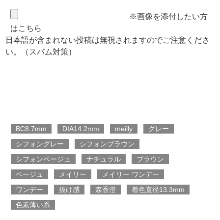
※画像を添付したい方
はこちら
日本語が含まれない投稿は無視されますのでご注意くださ
い。（スパム対策）
BC8.7mm
DIA14.2mm
meilly
グレー
シフォングレー
シフォンブラウン
シフォンベージュ
ナチュラル
ブラウン
ベージュ
メイリー
メイリー ワンデー
ワンデー
抜け感
森香澄
着色直径13.3mm
色素薄い系