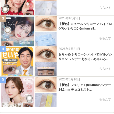
ももたす
3
2025年10月5日
【新色】ミューム シリコーン ハイドロ
ゲル／シリコン(miium sil...
ももたす
4
2026年7月21日
おちゃめ シリコーン ハイドロゲル／シ
リコン ワンデー あかるいちゃいろ...
ももたす
5
2026年6月16日
【新色】フェリアモ(feliamo)ワンデー
14.2mm チョコミスト...
ももたす