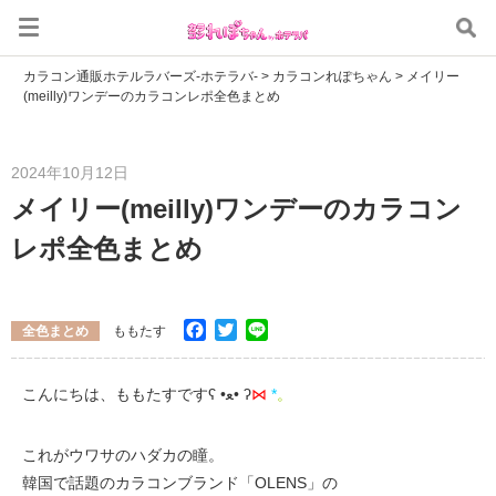
カラコン通販ホテルラバーズ-ホテラバ-
>
カラコンれぽちゃん
>
メイリー
(meilly)ワンデーのカラコンレポ全色まとめ
2024年10月12日
メイリー(meilly)ワンデーのカラコン
レポ全色まとめ
Facebook
Twitter
Line
全色まとめ
ももたす
こんにちは、ももたすですʕ •ﻌ• ʔ
⋈
*
。
これがウワサのハダカの瞳。
韓国で話題のカラコンブランド「OLENS」の