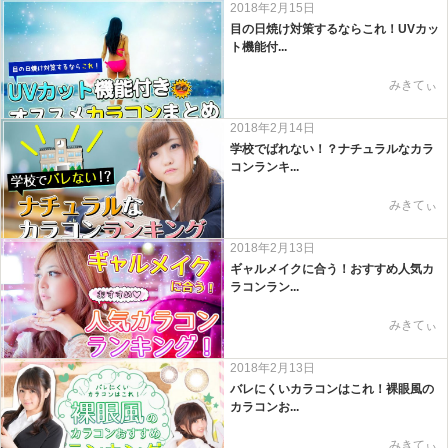
2018年2月15日
目の日焼け対策するならこれ！UVカッ
ト機能付...
みきてぃ
2018年2月14日
学校でばれない！？ナチュラルなカラ
コンランキ...
みきてぃ
2018年2月13日
ギャルメイクに合う！おすすめ人気カ
ラコンラン...
みきてぃ
2018年2月13日
バレにくいカラコンはこれ！裸眼風の
カラコンお...
みきてぃ