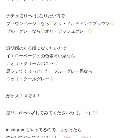
ナチュ盛りeyeになりたい方で
ブラウンベージュなら
♡
オリ・メルティングブラウン
♡
ブルーグレーなら
♡
オリ・アッシュグレー
♡
透明感のある瞳になりたい方で
イエローベージュの色素薄い系なら
♡
オリ・クリームバニラ
♡
黒フチでくりっとした、ブルーグレー系なら
♡
オリ・クールグレー
♡
がオススメです！
是非、check
してみてくださいね_(┐「ε:)_
♡
instagramもやってるので、よかったら
のぞいてやってください！（
@m____25x
）