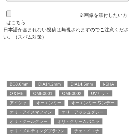
※画像を添付したい方
はこちら
日本語が含まれない投稿は無視されますのでご注意くださ
い。（スパム対策）
BC8.6mm
DIA14.2mm
DIA14.5mm
I-SHA
O＆ME
OME0001
OME0002
UVカット
アイシャ
オーエンミー
オーエンミー ワンデー
オリ・アイスマフィン
オリ・アッシュグレー
オリ・クールグレー
オリ・クリームバニラ
オリ・メルティングブラウン
チェ・イエナ