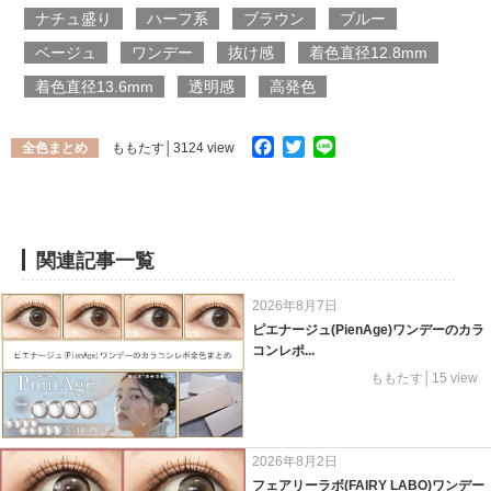
ナチュ盛り
ハーフ系
ブラウン
ブルー
ベージュ
ワンデー
抜け感
着色直径12.8mm
着色直径13.6mm
透明感
高発色
Facebook
Twitter
Line
全色まとめ
ももたす
│3124 view
関連記事一覧
2026年8月7日
ピエナージュ(PienAge)ワンデーのカラ
コンレポ...
ももたす│15 view
2026年8月2日
フェアリーラボ(FAIRY LABO)ワンデー