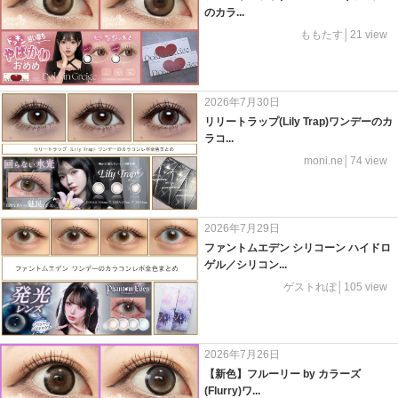
のカラ...
ももたす│21 view
2026年7月30日
リリートラップ(Lily Trap)ワンデーのカ
ラコ...
moni.ne│74 view
2026年7月29日
ファントムエデン シリコーン ハイドロ
ゲル／シリコン...
ゲストれぽ│105 view
2026年7月26日
【新色】フルーリー by カラーズ
(Flurry)ワ...