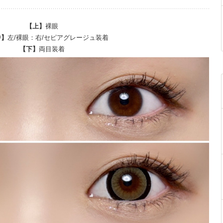
【上】
裸眼
中】
左/裸眼：右/セピアグレージュ装着
【下】
両目装着