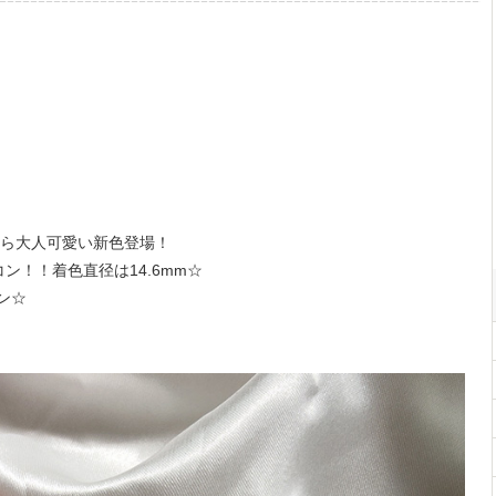
』から大人可愛い新色登場！
コン！！着色直径は14.6mm☆
ン☆