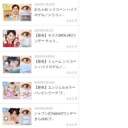
2026年7月22日
1
おちゃめ シリコーン ハイド
ロゲル／シリコン...
ももたす
2026年5月1日
2
【新色】モラク(MOLAK)ワ
ンデー チェリ...
ももたす
2025年10月5日
3
【新色】ミューム シリコー
ン ハイドロゲル／...
ももたす
2026年2月19日
4
【新色】エンジェルカラー
バンビシリーズ ワ...
ももたす
2025年4月9日
5
シャプン(Chapun)ワンデー
きらゆめブ...
ももたす