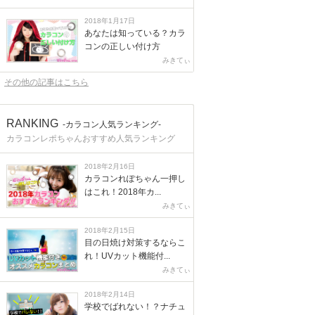
2018年1月17日
あなたは知っている？カラ
コンの正しい付け方
みきてぃ
その他の記事はこちら
RANKING
-カラコン人気ランキング-
カラコンレポちゃんおすすめ人気ランキング
2018年2月16日
カラコンれぽちゃん一押し
はこれ！2018年カ...
みきてぃ
2018年2月15日
目の日焼け対策するならこ
れ！UVカット機能付...
みきてぃ
2018年2月14日
学校でばれない！？ナチュ