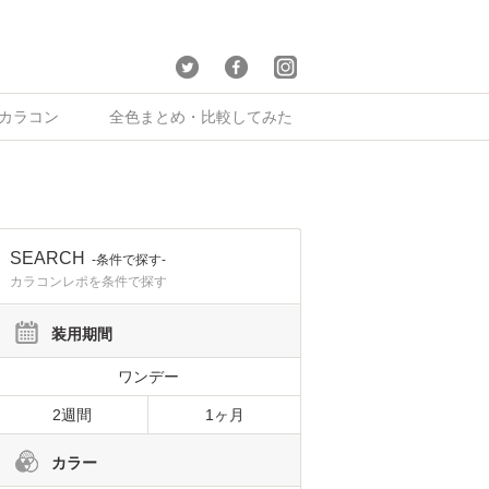
×カラコン
全色まとめ・比較してみた
SEARCH
-条件で探す-
カラコンレポを条件で探す
装用期間
ワンデー
2週間
1ヶ月
カラー