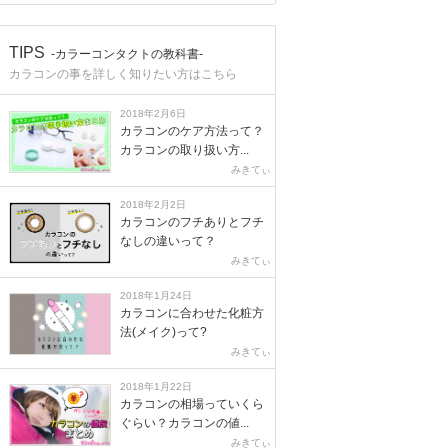
TIPS
-カラーコンタクトの教科書-
カラコンの事を詳しく知りたい方はこちら
2018年2月6日
カラコンのケア方法って？
カラコンの取り扱い方...
みきてぃ
2018年2月2日
カラコンのフチありとフチ
なしの違いって？
みきてぃ
2018年1月24日
カラコンに合わせた化粧方
法(メイク)って?
みきてぃ
2018年1月22日
カラコンの相場っていくら
ぐらい？カラコンの値...
みきてぃ