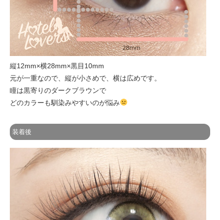
縦12mm×横28mm×黒目10mm
元が一重なので、縦が小さめで、横は広めです。
瞳は黒寄りのダークブラウンで
どのカラーも馴染みやすいのが悩み
装着後