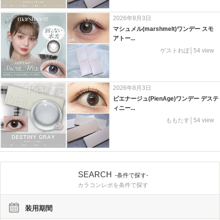
2026年8月3日
マシュメル(marshmelt)ワンデー スモ
アトー...
ゲストれぽ│54 view
2026年8月3日
ピエナージュ(PienAge)ワンデー デステ
ィニー...
ももたす│54 view
SEARCH
-条件で探す-
カラコンレポを条件で探す
装用期間