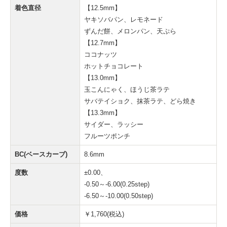
着色直径
【12.5mm】
ヤキソバパン、レモネード
ずんだ餅、メロンパン、天ぷら
【12.7mm】
ココナッツ
ホットチョコレート
【13.0mm】
玉こんにゃく、ほうじ茶ラテ
サバテイショク、抹茶ラテ、どら焼き
【13.3mm】
サイダー、ラッシー
フルーツポンチ
BC(ベースカーブ)
8.6mm
度数
±0.00、
-0.50～-6.00(0.25step)
-6.50～-10.00(0.50step)
価格
￥1,760(税込)