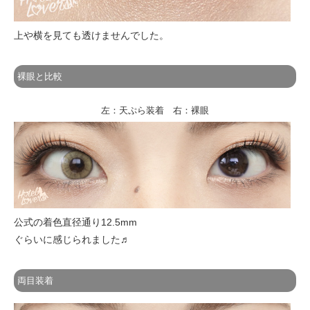
上や横を見ても透けませんでした。
裸眼と比較
左：天ぷら装着 右：裸眼
公式の着色直径通り12.5mm
ぐらいに感じられました♬
両目装着