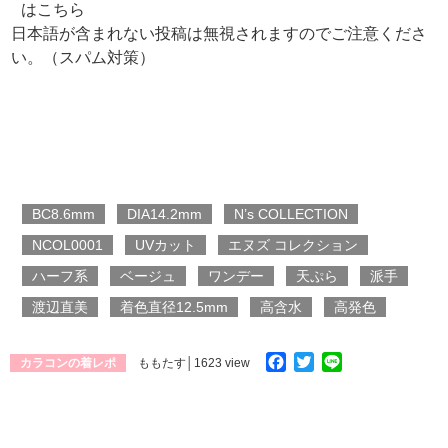
はこちら
日本語が含まれない投稿は無視されますのでご注意くださ
い。（スパム対策）
BC8.6mm
DIA14.2mm
N’s COLLECTION
NCOL0001
UVカット
エヌズ コレクション
ハーフ系
ベージュ
ワンデー
天ぷら
派手
渡辺直美
着色直径12.5mm
高含水
高発色
Facebook
Twitter
Line
カラコンの着レポ
ももたす
│1623 view