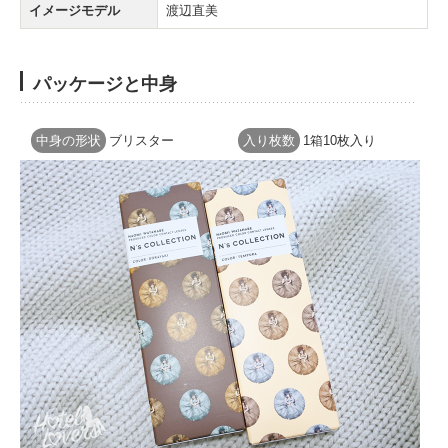
イメージモデル
渡辺直美
パッケージと中身
中身の形状
ブリスター
入り枚数
1箱10枚入り