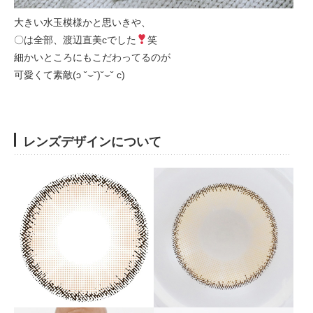
大きい水玉模様かと思いきや、
〇は全部、渡辺直美cでした
笑
細かいところにもこだわってるのが
可愛くて素敵(ɔ ˘⌣˘)˘⌣˘ c)
レンズデザインについて