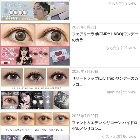
ももたす│9 view
2026年8月2日
フェアリーラボ(FAIRY LABO)ワンデー
のカラ...
ももたす│19 view
2026年7月30日
リリートラップ(Lily Trap)ワンデーのカ
ラコ...
moni.ne│55 view
2026年7月29日
ファントムエデン シリコーン ハイドロ
ゲル／シリコン...
ゲストれぽ│96 view