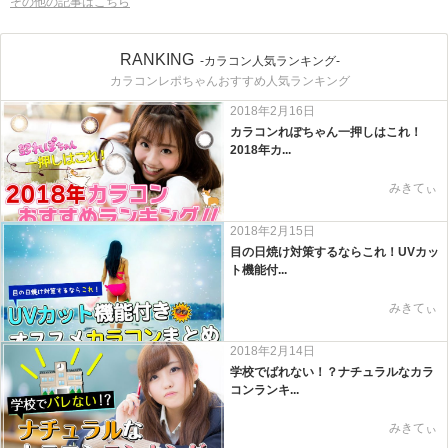
その他の記事はこちら
RANKING
-カラコン人気ランキング-
カラコンレポちゃんおすすめ人気ランキング
2018年2月16日
カラコンれぽちゃん一押しはこれ！
2018年カ...
みきてぃ
2018年2月15日
目の日焼け対策するならこれ！UVカッ
ト機能付...
みきてぃ
2018年2月14日
学校でばれない！？ナチュラルなカラ
コンランキ...
みきてぃ