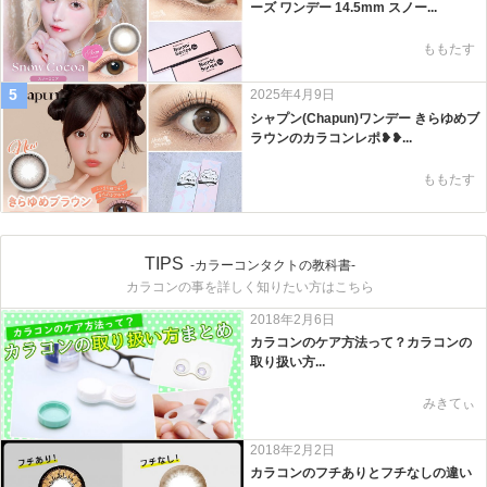
ーズ ワンデー 14.5mm スノー...
ももたす
5
2025年4月9日
シャプン(Chapun)ワンデー きらゆめブ
ラウンのカラコンレポ❥❥...
ももたす
TIPS
-カラーコンタクトの教科書-
カラコンの事を詳しく知りたい方はこちら
2018年2月6日
カラコンのケア方法って？カラコンの
取り扱い方...
みきてぃ
2018年2月2日
カラコンのフチありとフチなしの違い