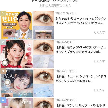
RANKING
-アクセスランキング-
週間の人気記事はこちら
1
2026年7月22日
おちゃめ シリコーン ハイドロゲル／シ
リコン ワンデー ちゃいろのカラコ...
ももたす
2
2026年5月1日
【新色】モラク(MOLAK)ワンデー チェ
リッシュブラウンのカラコンレポ...
ももたす
3
2025年10月5日
【新色】ミューム シリコーン ハイドロ
ゲル／シリコン(miium sil...
ももたす
4
2026年2月19日
【新色】エンジェルカラー バンビシリ