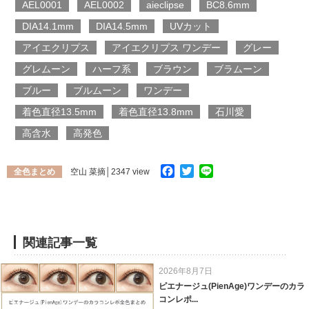
AEL0001
AEL0002
aieclipse
BC8.6mm
DIA14.1mm
DIA14.5mm
UVカット
アイエクリプス
アイエクリプス ワンデー
グレー
グレムーン
ハーフ系
ブラウン
ブラムーン
ブルー
ブルムーン
ワンデー
着色直径13.5mm
着色直径13.8mm
石川愛
高含水
高発色
Facebook
Twitter
Line
全色まとめ
空山 菜摘
│2347 view
関連記事一覧
2026年8月7日
ピエナージュ(PienAge)ワンデーのカラ
コンレポ...