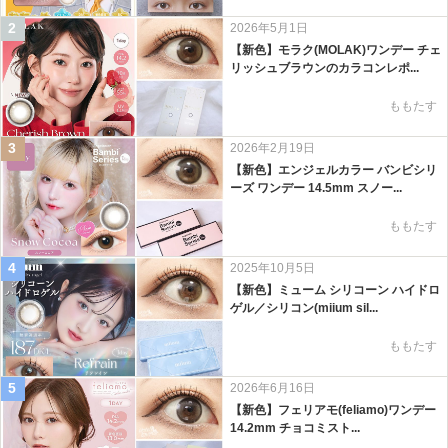
2
2026年5月1日
【新色】モラク(MOLAK)ワンデー チェ
リッシュブラウンのカラコンレポ...
ももたす
3
2026年2月19日
【新色】エンジェルカラー バンビシリ
ーズ ワンデー 14.5mm スノー...
ももたす
4
2025年10月5日
【新色】ミューム シリコーン ハイドロ
ゲル／シリコン(miium sil...
ももたす
5
2026年6月16日
【新色】フェリアモ(feliamo)ワンデー
14.2mm チョコミスト...