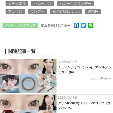
ナチュ盛り
ハニーキス
ハニーキスワンデー
ブラウン
ワンデー
着色直径13.6mm
透明感
Facebook
Twitter
Line
メイク・メイクアップ
空山 菜摘
│1317 view
関連記事一覧
2026年8月4日
ミューム シリコーン ハイドロゲル／シ
リコン（mii...
tonco│60 view
2026年8月3日
グリム(Geulim)ワンデー/マロンブラウ
ンパレッ...