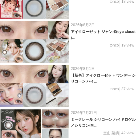
tonco│18 view
2026年8月2日
アイクローゼット ジャンボ(eye closet
j...
tonco│19 view
2026年8月1日
【新色】アイクローゼット ワンデー シ
リコーン ハイ...
tonco│37 view
2026年7月31日
ミークレール シリコーン ハイドロゲル
／シリコン(M...
空山 菜摘│42 view