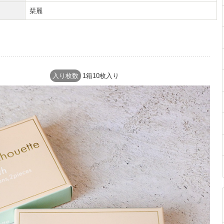
栞麗
入り枚数
1箱10枚入り