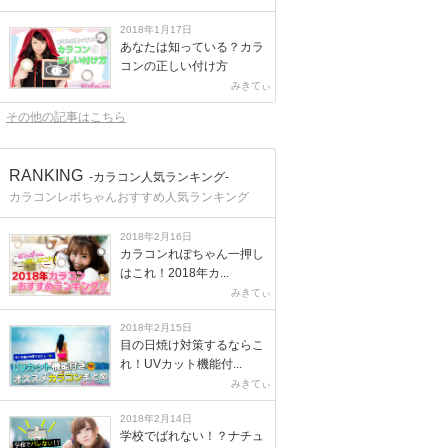
2018年1月17日
あなたは知っている？カラ
コンの正しい付け方
みきてぃ
その他の記事はこちら
RANKING
-カラコン人気ランキング-
カラコンレポちゃんおすすめ人気ランキング
2018年2月16日
カラコンれぽちゃん一押し
はこれ！2018年カ...
みきてぃ
2018年2月15日
目の日焼け対策するならこ
れ！UVカット機能付...
みきてぃ
2018年2月14日
学校でばれない！？ナチュ