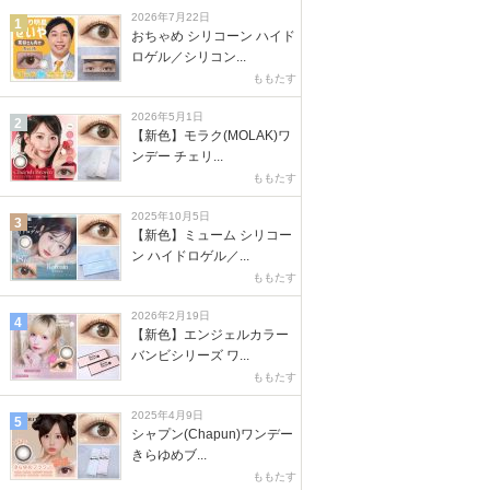
2026年7月22日
1
おちゃめ シリコーン ハイド
ロゲル／シリコン...
ももたす
2026年5月1日
2
【新色】モラク(MOLAK)ワ
ンデー チェリ...
ももたす
2025年10月5日
3
【新色】ミューム シリコー
ン ハイドロゲル／...
ももたす
2026年2月19日
4
【新色】エンジェルカラー
バンビシリーズ ワ...
ももたす
2025年4月9日
5
シャプン(Chapun)ワンデー
きらゆめブ...
ももたす