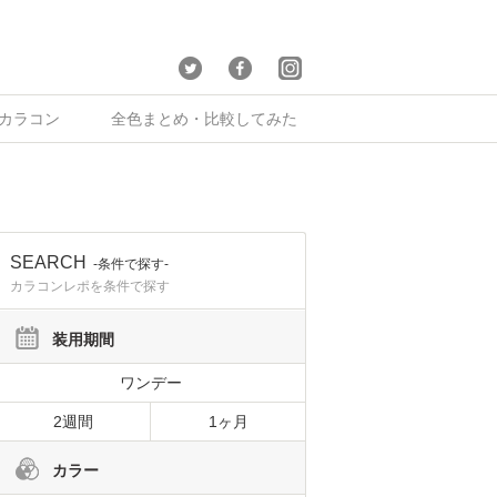
×カラコン
全色まとめ・比較してみた
SEARCH
-条件で探す-
カラコンレポを条件で探す
装用期間
ワンデー
2週間
1ヶ月
カラー