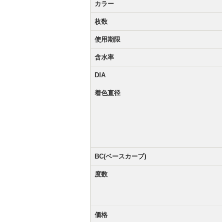
カラー
枚数
使用期限
含水率
DIA
着色直径
BC(ベースカーブ)
度数
価格