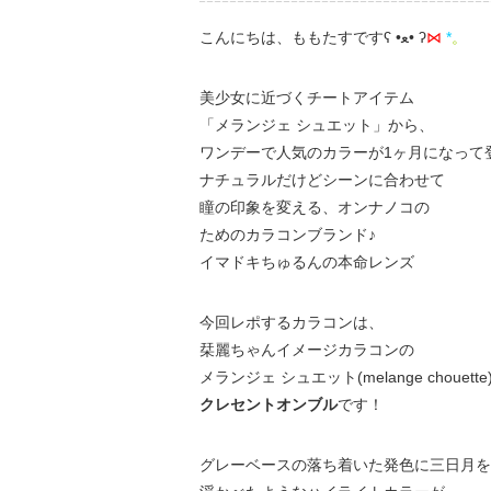
こんにちは、ももたすですʕ •ﻌ• ʔ
⋈
*
。
美少女に近づくチートアイテム
「メランジェ シュエット」から、
ワンデーで人気のカラーが1ヶ月になって登
ナチュラルだけどシーンに合わせて
瞳の印象を変える、オンナノコの
ためのカラコンブランド♪
イマドキちゅるんの本命レンズ
今回レポするカラコンは、
栞麗ちゃんイメージカラコンの
メランジェ シュエット(melange chouett
クレセントオンブル
です！
グレーベースの落ち着いた発色に三日月を