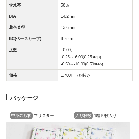
含水率
58％
DIA
14.2mm
着色直径
13.6mm
BC(ベースカーブ)
8.7mm
度数
±0.00、
-0.25～-6.00(0.25step)
-6.50～-10.00(0.50step)
価格
1,700円（税抜き）
パッケージ
中身の形状
ブリスター
入り枚数
1箱10枚入り