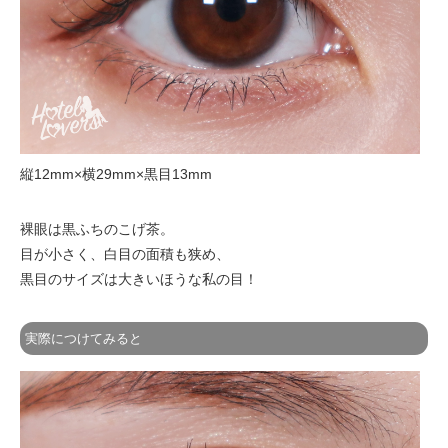
縦12mm×横29mm×黒目13mm
裸眼は黒ふちのこげ茶。
目が小さく、白目の面積も狭め、
黒目のサイズは大きいほうな私の目！
実際につけてみると