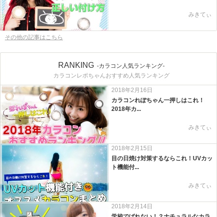
みきてぃ
その他の記事はこちら
RANKING
-カラコン人気ランキング-
カラコンレポちゃんおすすめ人気ランキング
2018年2月16日
カラコンれぽちゃん一押しはこれ！
2018年カ...
みきてぃ
2018年2月15日
目の日焼け対策するならこれ！UVカッ
ト機能付...
みきてぃ
2018年2月14日
学校でばれない！？ナチュラルなカラ