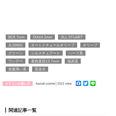
BC8.7mm
DIA14.2mm
JILL STUART
JLS0001
オートクチュールオリーブ
オリーブ
グリーン
ジルスチュアート
ハーフ系
ワンデー
着色直径13.7mm
福原遥
色素薄い系
高含水
Facebook
Twitter
Line
カラコンの着レポ
hazuki.cosme
│2521 view
関連記事一覧