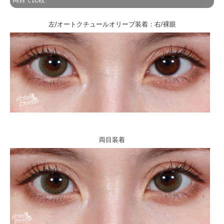
左/オートクチュールオリーブ装着：右/裸眼
両目装着