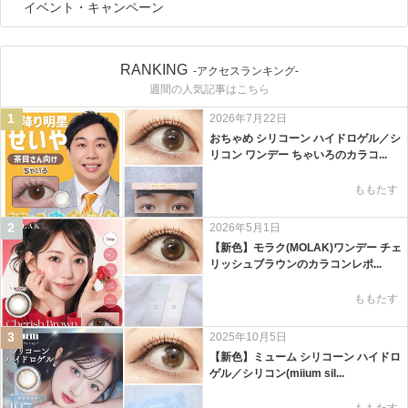
イベント・キャンペーン
RANKING
-アクセスランキング-
週間の人気記事はこちら
1
2026年7月22日
おちゃめ シリコーン ハイドロゲル／シ
リコン ワンデー ちゃいろのカラコ...
ももたす
2
2026年5月1日
【新色】モラク(MOLAK)ワンデー チェ
リッシュブラウンのカラコンレポ...
ももたす
3
2025年10月5日
【新色】ミューム シリコーン ハイドロ
ゲル／シリコン(miium sil...
ももたす