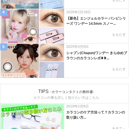
4
2026年2月19日
【新色】エンジェルカラー バンビシリ
ーズ ワンデー 14.5mm スノー...
ももたす
5
2025年4月9日
シャプン(Chapun)ワンデー きらゆめブ
ラウンのカラコンレポ❥❥...
ももたす
TIPS
-カラーコンタクトの教科書-
カラコンの事を詳しく知りたい方はこちら
2018年2月6日
カラコンのケア方法って？カラコンの
取り扱い方...
みきてぃ