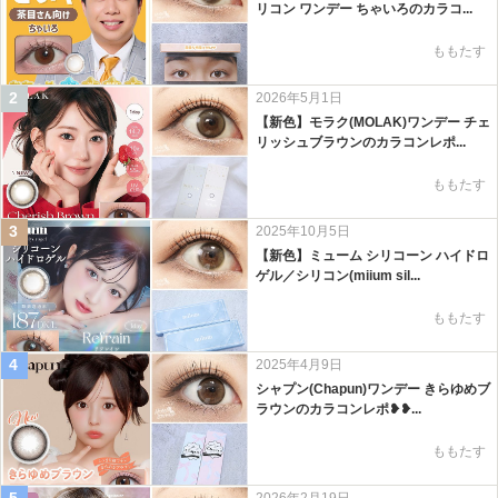
リコン ワンデー ちゃいろのカラコ...
ももたす
2
2026年5月1日
【新色】モラク(MOLAK)ワンデー チェ
リッシュブラウンのカラコンレポ...
ももたす
3
2025年10月5日
【新色】ミューム シリコーン ハイドロ
ゲル／シリコン(miium sil...
ももたす
4
2025年4月9日
シャプン(Chapun)ワンデー きらゆめブ
ラウンのカラコンレポ❥❥...
ももたす