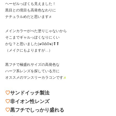
ヘーゼルっぽくも見えました！
黒目との境目も高発色なわりに
ナチュラルめだと思います♬
メインカラーがべた塗りじゃないから
そこまでギャルっぽくなりにくい
かな？と思いました(๑ʘ∆ʘ๑)❢❢
（メイクにもよりますが…）
黒フチで極盛れサイズの高発色な
ハーフ系レンズを探している方に
オススメのマンスリーカラコンです
♬
♡
サンドイッチ製法
♡
非イオン性レンズ
♡
黒フチでしっかり盛れる