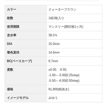
カラー
クォーターブラウン
枚数
1箱2枚入り
使用期限
マンスリー(開封後1ヶ月)
含水率
38.0％
DIA
15.0mm
着色直径
14.6mm
BC(ベースカーブ)
8.7mm
度数
±0.00、-0.50、
-1.00～-5.00(0.25step)
-5.50～-6.00(0.50step)
価格
¥1,800(税抜き)
イメージモデル
みゆう