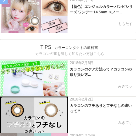
5
2026年2月19日
【新色】エンジェルカラー バンビシリ
ーズ ワンデー 14.5mm スノー...
ももたす
TIPS
-カラーコンタクトの教科書-
カラコンの事を詳しく知りたい方はこちら
2018年2月6日
カラコンのケア方法って？カラコンの
取り扱い方...
みきてぃ
2018年2月2日
カラコンのフチありとフチなしの違い
って？
みきてぃ
2018年1月24日