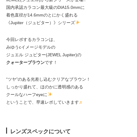
国内承認カラコン最大級のDIA15.0mmに
着色直径が14.6mmのとにかく盛れる
《Jupiter（ジュピター）》シリーズ
今回レポするカラコンは、
みゆうcイメージモデルの
ジュエル ジュピター(JEWEL Jupiter)の
クォーターブラウン
です！
“ツヤ”のある光差し込むクリアなブラウン！
しっかり盛れて、ほのかに透明感のある
クールなハーフeyeに
ということで、早速レポしていきます
♬
レンズスペックについて