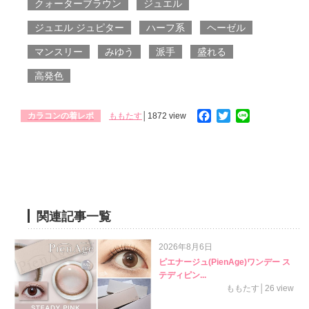
クォーターブラウン
ジュエル
ジュエル ジュピター
ハーフ系
ヘーゼル
マンスリー
みゆう
派手
盛れる
高発色
Facebook
Twitter
Line
カラコンの着レポ
ももたす
│1872 view
関連記事一覧
2026年8月6日
ピエナージュ(PienAge)ワンデー ス
テディピン...
ももたす│26 view