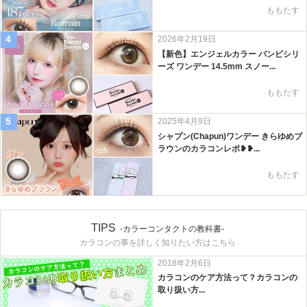
ももたす
4
2026年2月19日
【新色】エンジェルカラー バンビシリ
ーズ ワンデー 14.5mm スノー...
ももたす
5
2025年4月9日
シャプン(Chapun)ワンデー きらゆめブ
ラウンのカラコンレポ❥❥...
ももたす
TIPS
-カラーコンタクトの教科書-
カラコンの事を詳しく知りたい方はこちら
2018年2月6日
カラコンのケア方法って？カラコンの
取り扱い方...