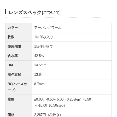
レンズスペックについて
カラー
アーバンノワール
枚数
1箱20枚入り
使用期限
1日使い捨て
含水率
42.5％
DIA
14.5mm
着色直径
13.8mm
BC(ベースカ
8.7mm
ーブ)
度数
±0.00、-0.50～5.00（0.25step）-5.50
～-10.00（0.50step）
価格
2,267円（税抜き）