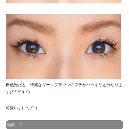
自然光だと、綺麗なダークブラウンのフチがハッキリと分かりま
す(ﾉ)*´꒳`*(ヾ)
可愛いぃ( ◠‿◠ )
動画…♡