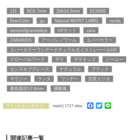
1日
BC8.7mm
DIA14.5mm
EC0005
EverColor
gu
Natural MOIST LABEL
randa
senceofgracetokyo
UVカット
zara
ZARAKIDS
アーバンノワール
エバーカラー
エバーカラーワンデーナチュラルモイストレーベルUV
グローバルワーク
ザラ
ザラキッズ
ジーユー
センスオブグレース
ナチュラル
ブラック
マウジー
ランダ
ワンデー
沢尻エリカ
着色直径13.8mm
裸眼風
Facebook
Twitter
Line
ファッション×カラコン
mami
│1717 view
関連記事一覧