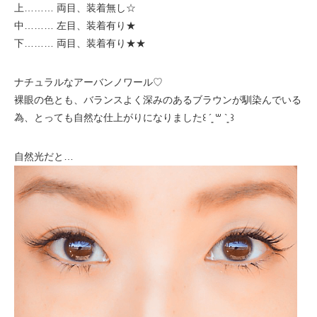
上……… 両目、装着無し☆
中……… 左目、装着有り★
下……… 両目、装着有り★★
ナチュラルなアーバンノワール♡
裸眼の色とも、バランスよく深みのあるブラウンが馴染んでいる
為、とっても自然な仕上がりになりました꒰ ´͈ ꒳ `͈ ꒱ゞ
自然光だと…