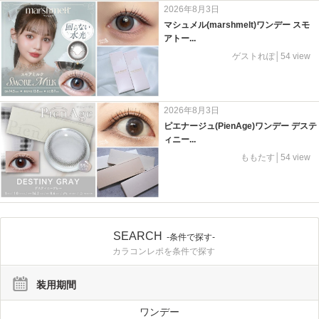
2026年8月3日
マシュメル(marshmelt)ワンデー スモ
アトー...
ゲストれぽ│54 view
2026年8月3日
ピエナージュ(PienAge)ワンデー デステ
ィニー...
ももたす│54 view
SEARCH
-条件で探す-
カラコンレポを条件で探す
装用期間
ワンデー