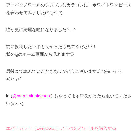
アーバンノワールのシンプルなカラコンに、ホワイトワンピース
を合わせてみました(*ˊૢᵕˋૢ*)
瞳が更に綺麗な瞳になりました^ – ^
前に投稿したレポも良かったら見てください！
私のigのホーム画面から見れます♡
最後まで読んでいただきありがとうございます:.ﾟ٩(⑅๑＞◡＜
๑)۶:.｡+ﾟ
ig (
@mamiminniechan
) もやってます♡良かったら覗いてくださ
い(๑˃̵ᴗ˂̵)
エバーカラー（EverColor）アーバンノワールを購入する