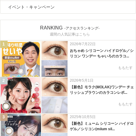
イベント・キャンペーン
RANKING
-アクセスランキング-
週間の人気記事はこちら
1
2026年7月22日
おちゃめ シリコーン ハイドロゲル／シ
リコン ワンデー ちゃいろのカラコ...
ももたす
2
2026年5月1日
【新色】モラク(MOLAK)ワンデー チェ
リッシュブラウンのカラコンレポ...
ももたす
3
2025年10月5日
【新色】ミューム シリコーン ハイドロ
ゲル／シリコン(miium sil...