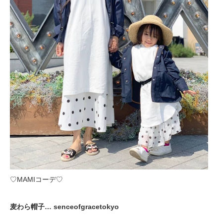
♡MAMIコーデ♡
麦わら帽子… senceofgracetokyo