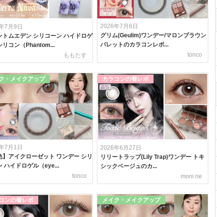
2026年7月6日
6年7月9日
グリム(Geulim)ワンデー/マロンブラウン
ントムエデン シリコーン ハイドロゲ
パレットのカラコンレポ...
リコン（Phantom...
tonco
ももたす
ク・メイクアップ
カラコンの着レポ
6年7月1日
2026年6月27日
色】アイクローゼット ワンデー シリ
リリートラップ(Lily Trap)ワンデー トキ
 ハイドロゲル（eye...
シックベージュのカ...
tonco
moni.ne
コンの着レポ
メイク・メイクアップ