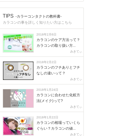
TIPS
-カラーコンタクトの教科書-
カラコンの事を詳しく知りたい方はこちら
2018年2月6日
カラコンのケア方法って？
カラコンの取り扱い方...
みきてぃ
2018年2月2日
カラコンのフチありとフチ
なしの違いって？
みきてぃ
2018年1月24日
カラコンに合わせた化粧方
法(メイク)って?
みきてぃ
2018年1月22日
カラコンの相場っていくら
ぐらい？カラコンの値...
みきてぃ