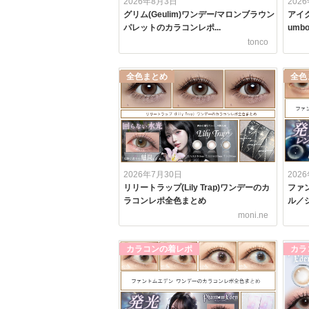
2026年8月3日
202
グリム(Geulim)ワンデー/マロンブラウン
アイク
パレットのカラコンレポ...
umbo
tonco
全色まとめ
全色
2026年7月30日
202
リリートラップ(Lily Trap)ワンデーのカ
ファ
ラコンレポ全色まとめ
ル／シ
moni.ne
カラコンの着レポ
カラ