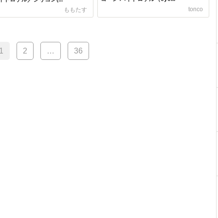
tonco
ももたす
1
2
…
36