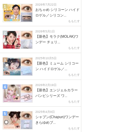
2026年7月22日
1
おちゃめ シリコーン ハイド
ロゲル／シリコン...
ももたす
2026年5月1日
2
【新色】モラク(MOLAK)ワ
ンデー チェリ...
ももたす
2025年10月5日
3
【新色】ミューム シリコー
ン ハイドロゲル／...
ももたす
2026年2月19日
4
【新色】エンジェルカラー
バンビシリーズ ワ...
ももたす
2025年4月9日
5
シャプン(Chapun)ワンデー
きらゆめブ...
ももたす