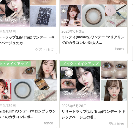
2026年6月3日
6年6月25日
ミレディ(melady)ワンデー /マリアリン
トラップ(Lily Trap)ワンデー トキ
グのカラコンレポ×大人...
ベージュのカ...
tonco
ゲストれぽ
ク・メイクアップ
メイク・メイクアップ
6年5月29日
2026年5月26日
(Geulim)ワンデー/マロンブラウン
リリートラップ(Lily Trap)ワンデー トキ
トのカラコンレポ...
シックベージュの着...
tonco
空山 菜摘