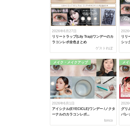
2026年6月27日
202
リリートラップ(Lily Trap)ワンデーのカ
リリー
ラコンレポ全色まとめ
シック
ゲストれぽ
メイク・メイクアップ
メイ
2026年6月1日
202
アイシクル(EYECICLE)ワンデー /ノクタ
グリム
ーナルのカラコンレポ...
パレッ
tonco