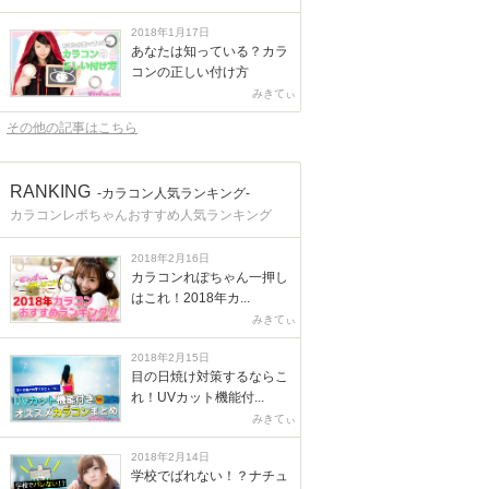
2018年1月17日
あなたは知っている？カラ
コンの正しい付け方
みきてぃ
その他の記事はこちら
RANKING
-カラコン人気ランキング-
カラコンレポちゃんおすすめ人気ランキング
2018年2月16日
カラコンれぽちゃん一押し
はこれ！2018年カ...
みきてぃ
2018年2月15日
目の日焼け対策するならこ
れ！UVカット機能付...
みきてぃ
2018年2月14日
学校でばれない！？ナチュ