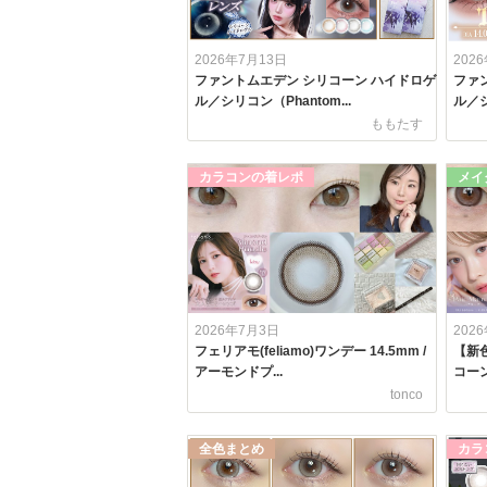
2026年7月13日
202
ファントムエデン シリコーン ハイドロゲ
ファ
ル／シリコン（Phantom...
ル／シ
ももたす
カラコンの着レポ
メイ
2026年7月3日
202
フェリアモ(feliamo)ワンデー 14.5mm /
【新
アーモンドプ...
コーン
tonco
全色まとめ
カラ