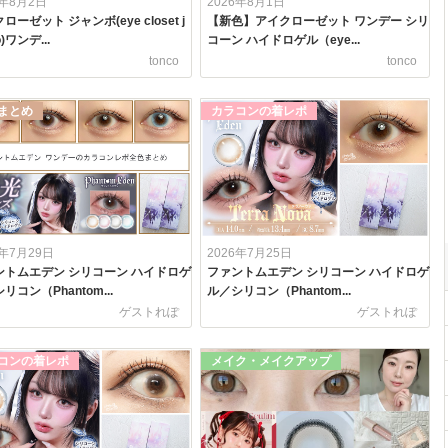
6年8月2日
2026年8月1日
ローゼット ジャンボ(eye closet j
【新色】アイクローゼット ワンデー シリ
)ワンデ...
コーン ハイドロゲル（eye...
tonco
tonco
まとめ
カラコンの着レポ
6年7月29日
2026年7月25日
ントムエデン シリコーン ハイドロゲ
ファントムエデン シリコーン ハイドロゲ
リコン（Phantom...
ル／シリコン（Phantom...
ゲストれぽ
ゲストれぽ
コンの着レポ
メイク・メイクアップ