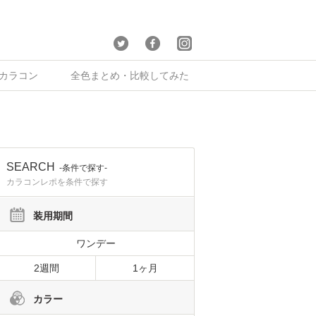
×カラコン
全色まとめ・比較してみた
SEARCH
-条件で探す-
カラコンレポを条件で探す
装用期間
ワンデー
2週間
1ヶ月
カラー