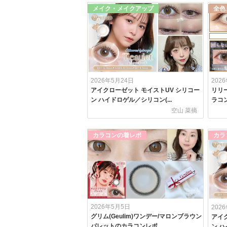
メイク・メイクアップ
全色
2026年5月24日
202
アイクローゼット モイストUV シリコー
リリー
ン ハイドロゲル／シリコン(...
ラコ
空山 菜摘
カラコンの着レポ
カラ
2026年5月5日
202
グリム(Geulim)ワンデー/マロンブラウン
アイ
パレットのカラコンレポ...
ン ハ