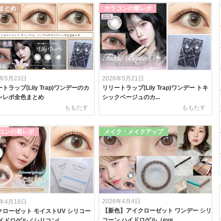
まとめ
カラコンの着レポ
6年5月23日
2026年5月21日
トラップ(Lily Trap)ワンデーのカ
リリートラップ(Lily Trap)ワンデー トキ
ンレポ全色まとめ
シックベージュのカ...
ももたす
ももたす
コンの着レポ
メイク・メイクアップ
2026年4月4日
6年4月18日
【新色】アイクローゼット ワンデー シリ
クローゼット モイストUV シリコー
コーン ハイドロゲル（eye...
イドロゲル／シリコン(...