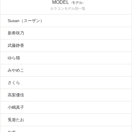
MODEL
-モデル-
カラコンモデル別一覧
Susan（スーザン）
新希咲乃
武藤静香
ゆら猫
みやめこ
さくら
高梨優佳
小嶋真子
兎遊たお