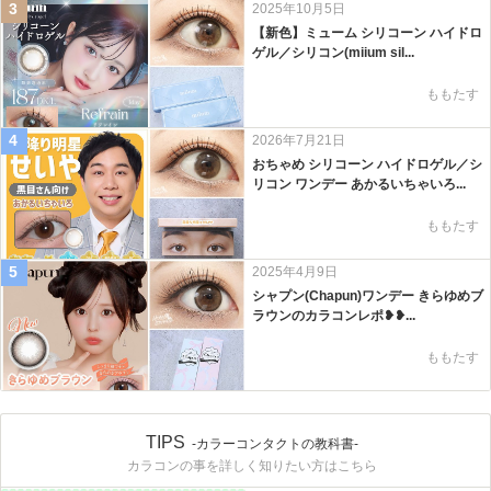
3
2025年10月5日
【新色】ミューム シリコーン ハイドロ
ゲル／シリコン(miium sil...
ももたす
4
2026年7月21日
おちゃめ シリコーン ハイドロゲル／シ
リコン ワンデー あかるいちゃいろ...
ももたす
5
2025年4月9日
シャプン(Chapun)ワンデー きらゆめブ
ラウンのカラコンレポ❥❥...
ももたす
TIPS
-カラーコンタクトの教科書-
カラコンの事を詳しく知りたい方はこちら