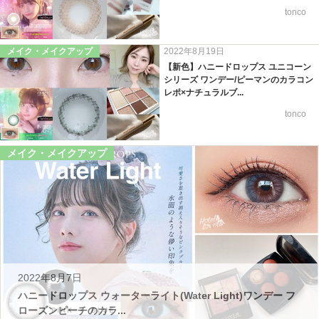
tonco
メイク・メイクアップ
2022年8月19日
【新色】ハニードロップス ユニコーン
シリーズ ワンデー/ピーマンのカラコン
レポ×ナチュラルブ...
tonco
メイク・メイクアップ
2022年8月7日
ハニードロップス ウォーターライト(Water Light)ワンデー フ
ローズンピーチのカラ...