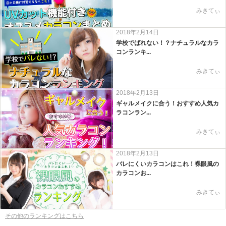
みきてぃ
2018年2月14日
学校でばれない！？ナチュラルなカラ
コンランキ...
みきてぃ
2018年2月13日
ギャルメイクに合う！おすすめ人気カ
ラコンラン...
みきてぃ
2018年2月13日
バレにくいカラコンはこれ！裸眼風の
カラコンお...
みきてぃ
その他のランキングはこちら