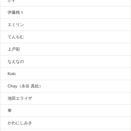
かす
伊藤桃々
エミリン
てんちむ
上戸彩
なえなの
Koki
Chay（永谷 真絵）
池田エライザ
華
かわにしみき