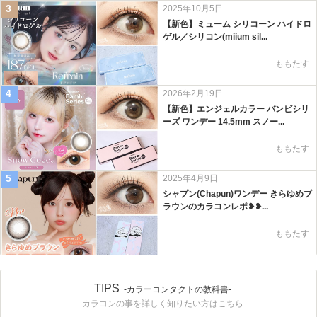
3
2025年10月5日
【新色】ミューム シリコーン ハイドロ
ゲル／シリコン(miium sil...
ももたす
4
2026年2月19日
【新色】エンジェルカラー バンビシリ
ーズ ワンデー 14.5mm スノー...
ももたす
5
2025年4月9日
シャプン(Chapun)ワンデー きらゆめブ
ラウンのカラコンレポ❥❥...
ももたす
TIPS
-カラーコンタクトの教科書-
カラコンの事を詳しく知りたい方はこちら