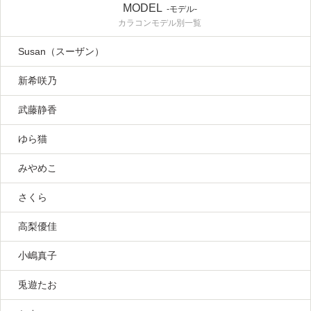
MODEL
-モデル-
カラコンモデル別一覧
Susan（スーザン）
新希咲乃
武藤静香
ゆら猫
みやめこ
さくら
高梨優佳
小嶋真子
兎遊たお