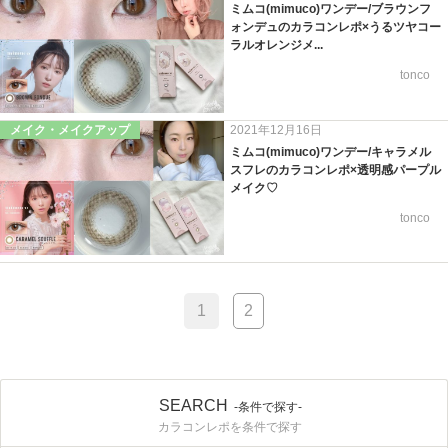
ミムコ(mimuco)ワンデー/ブラウンフ
ォンデュのカラコンレポ×うるツヤコー
ラルオレンジメ...
tonco
メイク・メイクアップ
2021年12月16日
ミムコ(mimuco)ワンデー/キャラメル
スフレのカラコンレポ×透明感パープル
メイク♡
tonco
1
2
SEARCH
-条件で探す-
カラコンレポを条件で探す